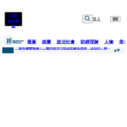
訂閱
登入
紙本雜
誌
最新
娛樂
政治社會
財經理財
人物
美
快訊
「簽名牆變戰場！」饒河夜市小吃店把簽名塗掉 沈伯洋：舉雙手贊成
快訊
抛「雙AI」施政藍圖！徐欣瑩宣示無縫接軌楊文科 延續五支箭與十大交通建設
快訊
翻拍雄二飛彈密件給中共女特工 海峰士兵認罪減刑判2年7月