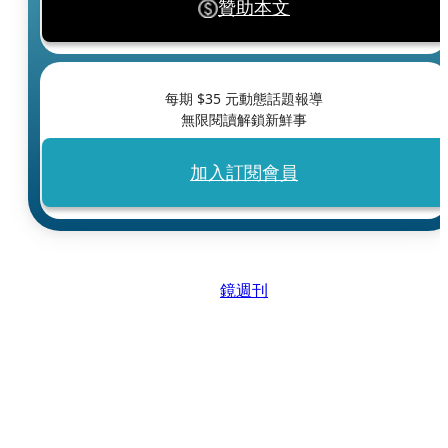
贊助本文
每期 $
35
元動態話題報導
無限閱讀解鎖新鮮事
加入訂閱會員
鏡週刊