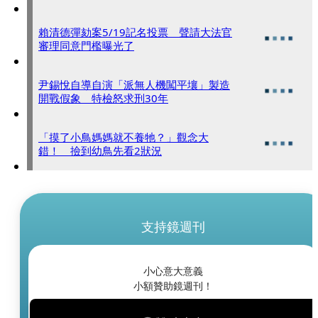
賴清德彈劾案5/19記名投票 聲請大法官
審理同意門檻曝光了
尹錫悅自導自演「派無人機闖平壤」製造
開戰假象 特檢怒求刑30年
「摸了小鳥媽媽就不養牠？」觀念大
錯！ 撿到幼鳥先看2狀況
支持鏡週刊
小心意大意義
小額贊助鏡週刊！