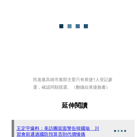
民進黨高雄市黨部主委只有黃捷1人登記參
選，確認同額競選。（翻攝自黃捷﻿臉書）
延伸閱讀
王定宇爆料：美訪團當面警告韓國瑜 川
習會前通過國防預算否則代價慘痛