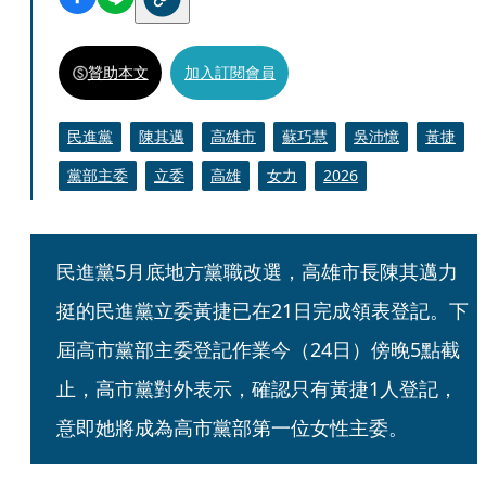
贊助本文
加入訂閱會員
民進黨
陳其邁
高雄市
蘇巧慧
吳沛憶
黃捷
黨部主委
立委
高雄
女力
2026
民進黨5月底地方黨職改選，高雄市長陳其邁力
挺的民進黨立委黃捷已在21日完成領表登記。下
屆高市黨部主委登記作業今（24日）傍晚5點截
止，高市黨對外表示，確認只有黃捷1人登記，
意即她將成為高市黨部第一位女性主委。