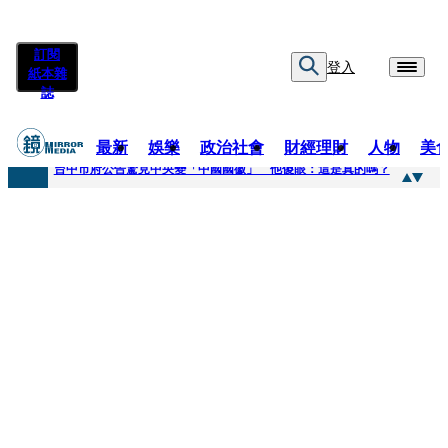
訂閱
登入
紙本雜
誌
最新
娛樂
政治社會
財經理財
人物
美
快訊
台中市府公告驚見中央變「中國國徽」 他傻眼：這是真的嗎？
快訊
明知辣椒粉含蘇丹紅還賣！無良業者撈百萬喊「吃了沒差」 法官打臉判6月不准緩刑
快訊
被滲透？市府公告驚見「中國國徽」 台中市都發局長認了3錯誤