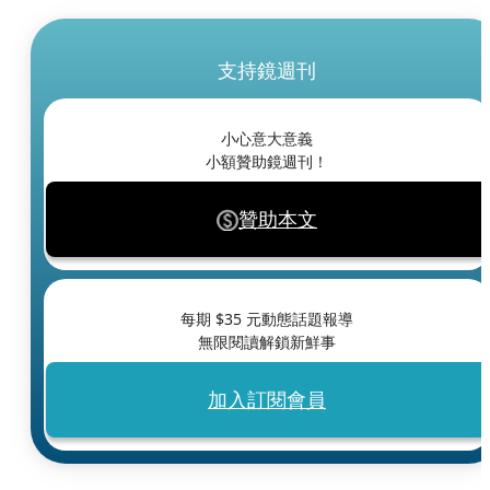
支持鏡週刊
小心意大意義
小額贊助鏡週刊！
贊助本文
每期 $
35
元動態話題報導
無限閱讀解鎖新鮮事
加入訂閱會員