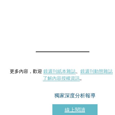
更多內容，歡迎
鏡週刊紙本雜誌
、
鏡週刊動態雜誌
了解內容授權資訊
。
獨家深度分析報導
線上閱讀