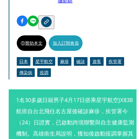
攝影組
贊助本文
加入訂閱會員
日本
星宇航空
麻疹
確診
遊客
疾管署
傳染病
疫調
1名30多歲日籍男子4月17日搭乘星宇航空JX838
航班自台北飛往名古屋後確診麻疹，疾管署今
（24）日證實，已啟動跨境聯繫與自主健康監測
機制。高雄衛生局說明，獲知後啟動疫調掌握其