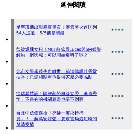
延伸閱讀
星宇班機出現麻疹個案！疾管署火速匡列
54人追蹤 5/5前是關鍵
曾被爆睡女粉！NCT前成員Lucas與SM娛樂
解約 網嗨喊：可以開始爆料了嗎？
北市女警產後失血離世 賴清德親赴靈堂
拈香：已請相關單位提供家屬必要協助
徐瑞希勝訴！陳智菡恐無緣立委 李貞秀
笑：不是妳的機關算盡也要不到啊
台北中信銀遇搶「歹徒一度挾持行
員」！ 蔣萬安發聲：要求警局最短時間
釐清案情