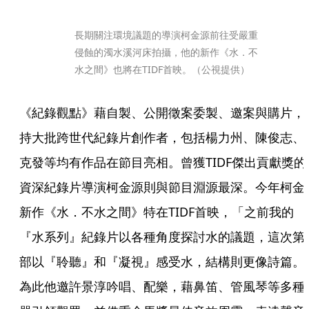
長期關注環境議題的導演柯金源前往受嚴重
侵蝕的濁水溪河床拍攝，他的新作《水．不
水之間》也將在TIDF首映。（公視提供）
《紀錄觀點》藉自製、公開徵案委製、邀案與購片，
持大批跨世代紀錄片創作者，包括楊力州、陳俊志、
克發等均有作品在節目亮相。曾獲TIDF傑出貢獻獎的
資深紀錄片導演柯金源則與節目淵源最深。今年柯金
新作《水．不水之間》特在TIDF首映，「之前我的
『水系列』紀錄片以各種角度探討水的議題，這次第
部以『聆聽』和『凝視』感受水，結構則更像詩篇。
為此他邀許景淳吟唱、配樂，藉鼻笛、管風琴等多種