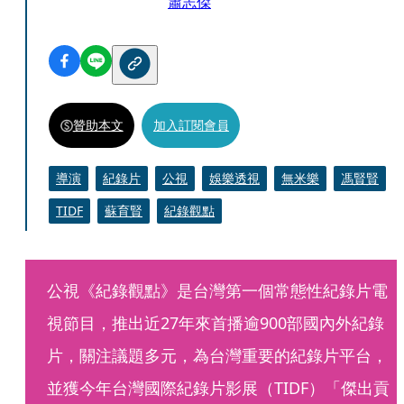
蕭志傑
贊助本文
加入訂閱會員
導演
紀錄片
公視
娛樂透視
無米樂
馮賢賢
TIDF
蘇育賢
紀錄觀點
公視《紀錄觀點》是台灣第一個常態性紀錄片電
視節目，推出近27年來首播逾900部國內外紀錄
片，關注議題多元，為台灣重要的紀錄片平台，
並獲今年台灣國際紀錄片影展（TIDF）「傑出貢