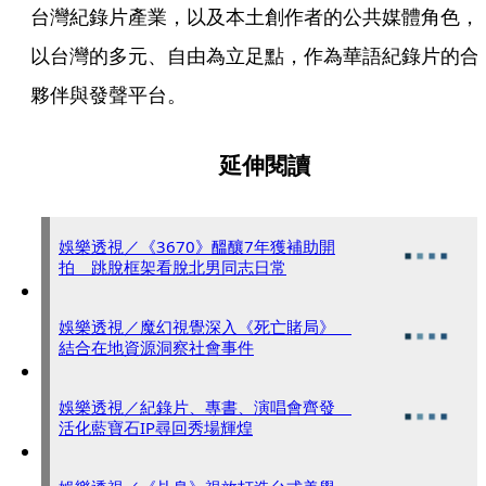
台灣紀錄片產業，以及本土創作者的公共媒體角色，
以台灣的多元、自由為立足點，作為華語紀錄片的合
夥伴與發聲平台。
延伸閱讀
娛樂透視／《3670》醞釀7年獲補助開
拍 跳脫框架看脫北男同志日常
娛樂透視／魔幻視覺深入《死亡賭局》
結合在地資源洞察社會事件
娛樂透視／紀錄片、專書、演唱會齊發
活化藍寶石IP尋回秀場輝煌