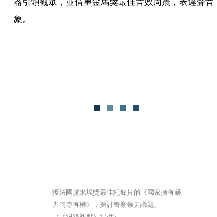
器引領觀眾，並借重金馬獎最佳音效周震，表達聲音
象。
獲法國盧米埃獎最佳紀錄片的《國家擁有暴
力的專有權》，探討警察暴力議題。	
（《紀錄觀點》提供）