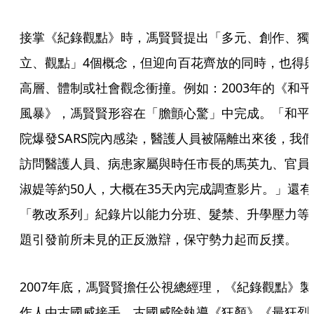
接掌《紀錄觀點》時，馮賢賢提出「多元、創作、獨
立、觀點」4個概念，但迎向百花齊放的同時，也得
高層、體制或社會觀念衝撞。例如：2003年的《和平
風暴》，馮賢賢形容在「膽顫心驚」中完成。「和平
院爆發SARS院內感染，醫護人員被隔離出來後，我
訪問醫護人員、病患家屬與時任市長的馬英九、官員
淑媞等約50人，大概在35天內完成調查影片。」還有
「教改系列」紀錄片以能力分班、髮禁、升學壓力等
題引發前所未見的正反激辯，保守勢力起而反撲。
2007年底，馮賢賢擔任公視總經理，《紀錄觀點》製
作人由古國威接手。古國威除執導《狂顏》《最狂烈