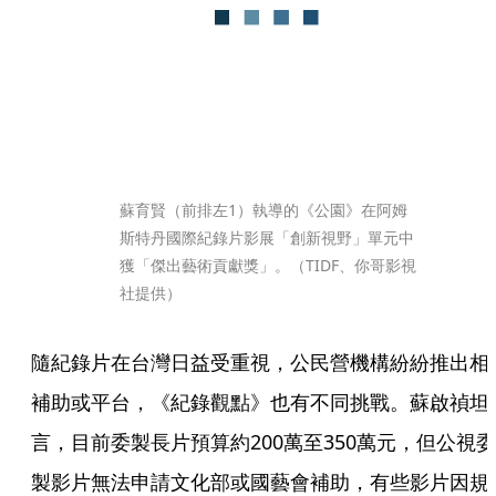
蘇育賢（前排左1）執導的《公園》在阿姆
斯特丹國際紀錄片影展「創新視野」單元中
獲「傑出藝術貢獻獎」。（TIDF、你哥影視
社提供）
隨紀錄片在台灣日益受重視，公民營機構紛紛推出相
補助或平台，《紀錄觀點》也有不同挑戰。蘇啟禎坦
言，目前委製長片預算約200萬至350萬元，但公視委
製影片無法申請文化部或國藝會補助，有些影片因規