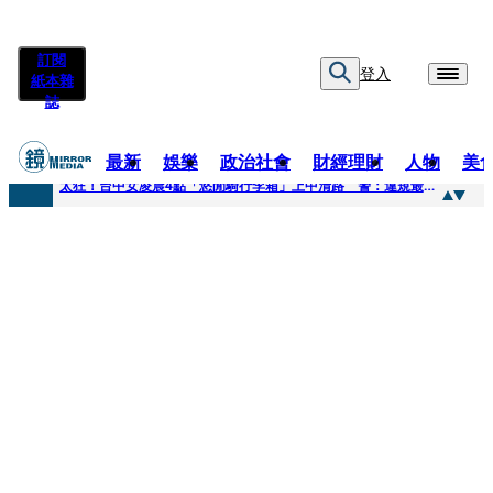
訂閱
登入
紙本雜
誌
最新
娛樂
政治社會
財經理財
人物
美
快訊
太狂！台中女凌晨4點「悠閒騎行李箱」上中清路 警：違規最高罰3600
快訊
曾為男友謝克洋開嗆邱議瑩 魏汶萱升格「蔣萬安市府發言人」
快訊
不只龍蝦牛排上桌！經濟部攜通路賣邦交國特產拚外交「食」力