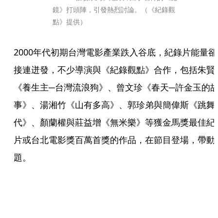
鏡》打頭陣，引發熱烈討論。（《紀錄觀
點》提供）
2000年代初期台灣電影產業跌入谷底，紀錄片能量卻
接連迸發，不少導演與《紀錄觀點》合作，包括朱賢
《養生主─台灣流浪狗》、曾文珍《春天─許金玉的
事》、湯湘竹《山有多高》、郭珍弟與簡偉斯《跳舞
代》、顏蘭權與莊益增《無米樂》等獲金馬獎最佳紀
片或台北電影獎百萬首獎的作品，在節目登場，帶動
題。