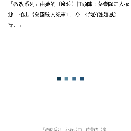
『教改系列』由她的《魔鏡》打頭陣；蔡崇隆走人權
線，拍出《島國殺人紀事1、2》《我的強娜威》
等。」
	「教改系列」紀錄片由丁曉菁的《魔