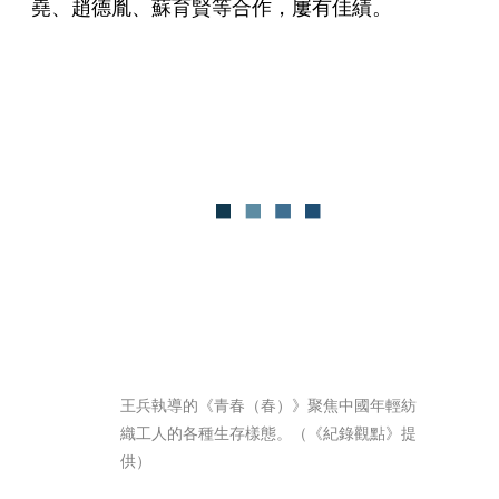
堯、趙德胤、蘇育賢等合作，屢有佳績。
王兵執導的《青春（春）》聚焦中國年輕紡
織工人的各種生存樣態。（《紀錄觀點》提
供）