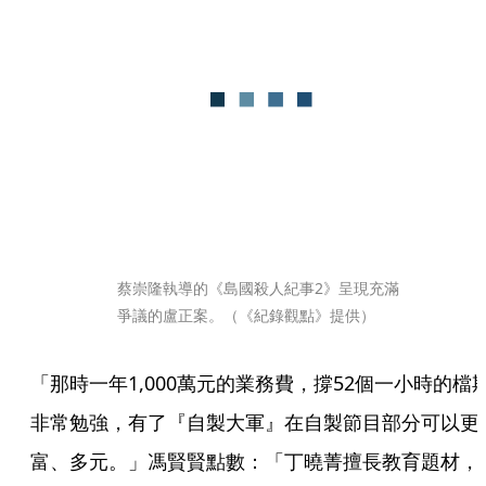
蔡崇隆執導的《島國殺人紀事2》呈現充滿
爭議的盧正案。（《紀錄觀點》提供）
「那時一年1,000萬元的業務費，撐52個一小時的檔
非常勉強，有了『自製大軍』在自製節目部分可以更
富、多元。」馮賢賢點數：「丁曉菁擅長教育題材，