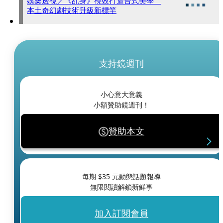
娛樂透視／《乩身》視效打造台式美學
本土奇幻劇技術升級新標竿
支持鏡週刊
小心意大意義
小額贊助鏡週刊！
贊助本文
每期 $
35
元動態話題報導
無限閱讀解鎖新鮮事
加入訂閱會員