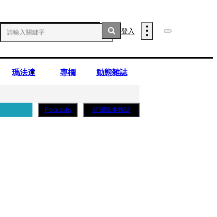
登入
瑪法達
專欄
動態雜誌
訂閱紙本雜誌
Podcasts