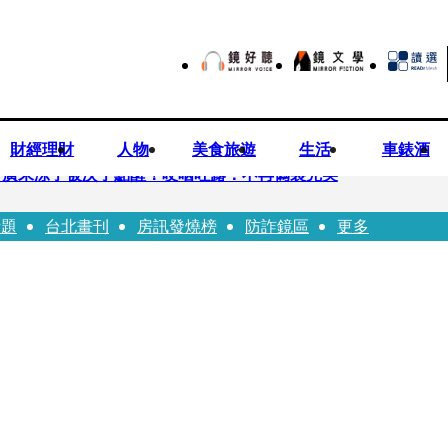
財經理財
人物
美食旅遊
生活
車錶酒
 廣末涼子被次子點醒！哽咽吐露：不再偽裝完美
話題
台北畫刊
房訊發燒榜
防詐鏡區
更多
優當工程師 接單「網站製作」
逝！13愛犬伴屍多日未啃食 忠犬挨餓「死守遺體」警戒護主惹淚