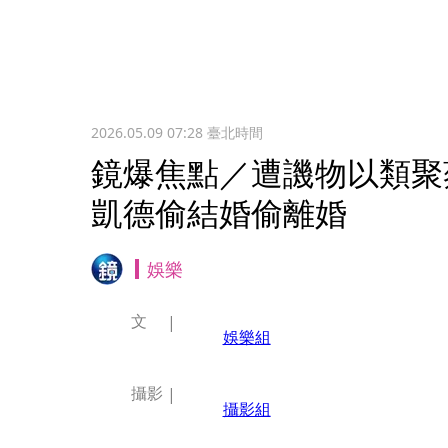
2026.05.09 07:28
臺北時間
鏡爆焦點／遭譏物以類聚
凱德偷結婚偷離婚
娛樂
文
娛樂組
攝影
攝影組