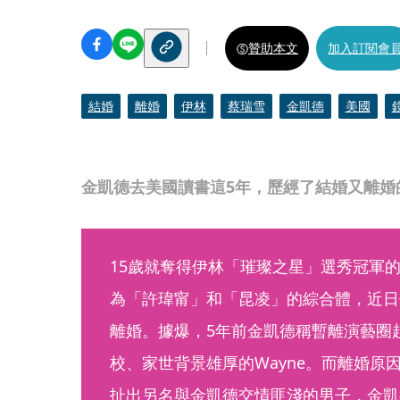
贊助本文
加入訂閱會
結婚
離婚
伊林
蔡瑞雪
金凱德
美國
金凱德去美國讀書這5年，歷經了結婚又離婚
15歲就奪得伊林「璀璨之星」選秀冠軍
為「許瑋甯」和「昆凌」的綜合體，近日
離婚。據爆，5年前金凱德稱暫離演藝圈
校、家世背景雄厚的Wayne。而離婚原
扯出另名與金凱德交情匪淺的男子，金凱