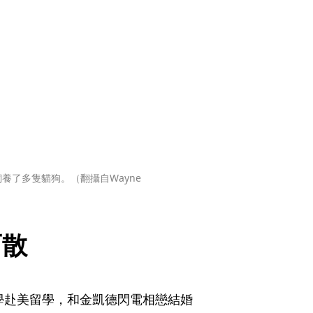
養了多隻貓狗。（翻攝自Wayne
而散
大學赴美留學，和金凱德閃電相戀結婚