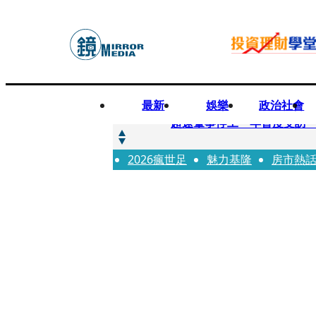
最新
娛樂
政治社會
快訊
超速肇事停工一年首度受訪
2026瘋世足
快訊
魅力基隆
房市熱
暗黑界轉戰科技圈！前AV女
快訊
鼻酸畫面曝...獨居飼主猝