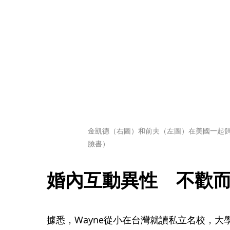
金凱德（右圖）和前夫（左圖）在美國一起飼
臉書）
婚內互動異性　不歡
據悉，Wayne從小在台灣就讀私立名校，