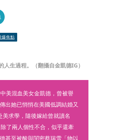
員
鏡爆焦點
的人生過程。（翻攝自金凱德IG）
的中美混血美女金凱德，曾被譽
傳出她已悄悄在美國低調結婚又
赴美求學，隨後嫁給曾就讀名
因除了兩人個性不合，似乎還牽
德甚至被酸與閨密蔡瑞雪「物以