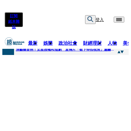
訂閱
登入
紙本雜
誌
最新
娛樂
政治社會
財經理財
人物
美
快訊
演藝圈首例！女星授權AI短劇 宣傳片「裙下仰拍視角」遭轟擦邊：自降身價
快訊
全球提升電氣化 台達電鄭平看好微電網推一站式方案
快訊
《魷魚遊戲》美版傳喊卡 現象級神劇難續宇宙