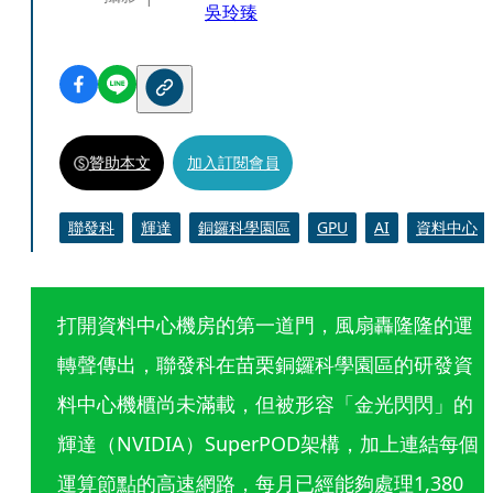
吳玲臻
贊助本文
加入訂閱會員
聯發科
輝達
銅鑼科學園區
GPU
AI
資料中心
打開資料中心機房的第一道門，風扇轟隆隆的運
轉聲傳出，聯發科在苗栗銅鑼科學園區的研發資
料中心機櫃尚未滿載，但被形容「金光閃閃」的
輝達（NVIDIA）SuperPOD架構，加上連結每個
運算節點的高速網路，每月已經能夠處理1,380