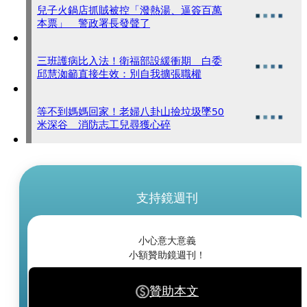
兒子火鍋店抓賊被控「潑熱湯、逼簽百萬
本票」 警政署長發聲了
三班護病比入法！衛福部設緩衝期 白委
邱慧洳籲直接生效：別自我擴張職權
等不到媽媽回家！老婦八卦山撿垃圾墜50
米深谷 消防志工兒尋獲心碎
支持鏡週刊
小心意大意義
小額贊助鏡週刊！
贊助本文