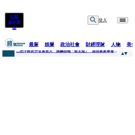
訂閱
登入
紙本雜
誌
最新
娛樂
政治社會
財經理財
人物
美
快訊
二把手終於升官當老大 孫鵬自嘲「命太短」 談自家家事看超開：誰家鍋底沒灰塵
快訊
蔡英文做2件事「嚇壞一堆人」 黃暐瀚分析台東戰況：變成五五波
快訊
未禮讓行人罰6000元沒繳 租車公司竟爆欠235萬公法債務！負責人急出面