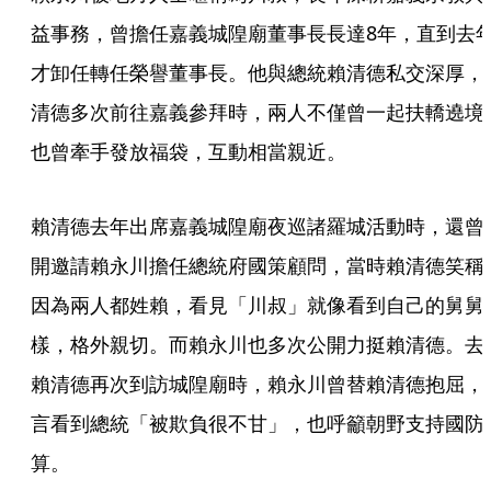
益事務，曾擔任嘉義城隍廟董事長長達8年，直到去
才卸任轉任榮譽董事長。他與總統賴清德私交深厚，
清德多次前往嘉義參拜時，兩人不僅曾一起扶轎遶境
也曾牽手發放福袋，互動相當親近。
賴清德去年出席嘉義城隍廟夜巡諸羅城活動時，還曾
開邀請賴永川擔任總統府國策顧問，當時賴清德笑稱
因為兩人都姓賴，看見「川叔」就像看到自己的舅舅
樣，格外親切。而賴永川也多次公開力挺賴清德。去
賴清德再次到訪城隍廟時，賴永川曾替賴清德抱屈，
言看到總統「被欺負很不甘」，也呼籲朝野支持國防
算。