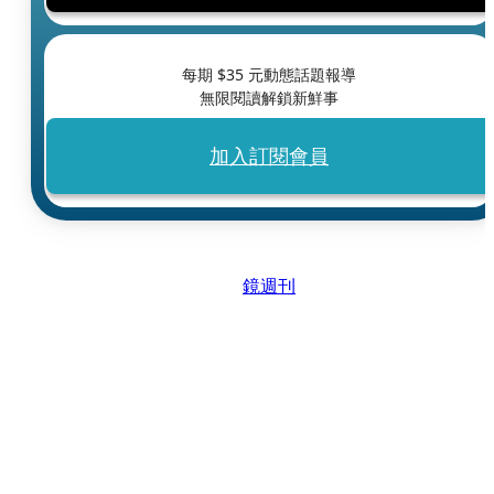
每期 $
35
元動態話題報導
無限閱讀解鎖新鮮事
加入訂閱會員
鏡週刊