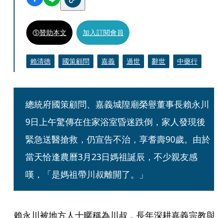
贊助本文
加入訂閱會員
賴清德
國策顧問
嘉義
過世
辭世
中藥行
總統府國策顧問、嘉義城隍廟榮譽董事長賴永川
9日上午驚傳在住家浴室昏迷跌倒，家人發現後
緊急送醫搶救，仍宣告不治，享耆壽90歲。由於
當天恰逢農曆3月23日媽祖誕辰，不少親友感
嘆，「是媽祖帶川叔離開了。」
賴永川被地方人士暱稱為川叔，長年深耕嘉義宗教與