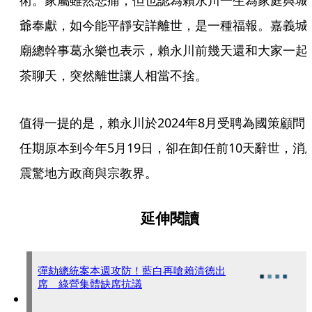
術。家屬雖然悲痛，但也認為賴永川一生為家庭與城
爺奉獻，如今能平靜安詳離世，是一種福報。嘉義城
廟總幹事葛永樂也表示，賴永川前幾天還和大家一起
茶聊天，突然離世讓人相當不捨。
值得一提的是，賴永川於2024年8月受聘為國策顧問
任期原本到今年5月19日，卻在卸任前10天辭世，消
震驚地方政商與宗教界。
延伸閱讀
彈劾總統案本週攻防！藍白再嗆賴清德出
席 綠營集體缺席抗議