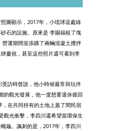
照圖顯示，2017年，小琉球這處綠
砂石的設施。原來是 李賜福租了塊
。營運期間並添購了兩輛混凝土攪拌
大肆慶祝，甚至這些照片還可看到李
四川受訪時曾說，他小時候最常與玩伴
故鄉的觀光發展，他一度想要退休後回
夢，在共同持有的土地上蓋了間民宿
遭受觀光衝擊，李四川還希望當環保生
蠵龜。諷刺的是，2017年，李四川