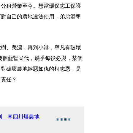
，分租營業至今。想當環保志工保護
面對自己的農地違法使用，弟弟濫墾
大樹、美濃，再到小港，舉凡有破壞
幾個藍營民代，幾乎每役必與，某個
。對破壞農地嫉惡如仇的柯志恩，是
有責任？
利 李四川爆農地