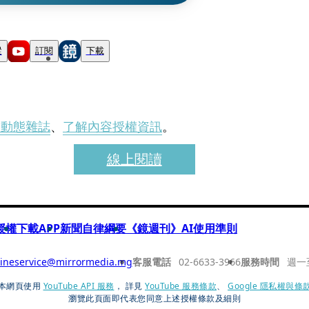
蹤
訂閱
下載
刊動態雜誌
、
了解內容授權資訊
。
線上閱讀
授權
下載APP
新聞自律綱要
《鏡週刊》AI使用準則
ineservice@mirrormedia.mg
客服電話
02-6633-3966
服務時間
週一
本網頁使用
YouTube API 服務
， 詳見
YouTube 服務條款
、
Google 隱私權與條
瀏覽此頁面即代表您同意上述授權條款及細則