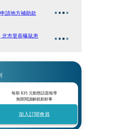
開放申請地方補助款
 北市里長曝鼠患
刊
每期 $
35
元動態話題報導
無限閱讀解鎖新鮮事
加入訂閱會員