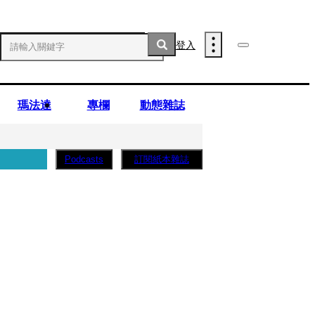
登入
瑪法達
專欄
動態雜誌
訂閱紙本雜誌
Podcasts