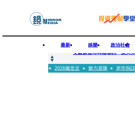
最新
娛樂
政治社會
快訊
父親節宣布再婚喜訊 及川光
2026瘋世足
快訊
魅力基隆
房市熱
改姓斷開阿湯哥！20歲舒莉
快訊
「愛露奶」私訊流出！小24