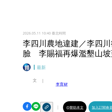
2026.05.11 10:40
臺北時間
李四川農地違建／李四川
臉 李賜福再爆濫墾山坡
最新
文
李育材
贊助本文
加入訂閱會