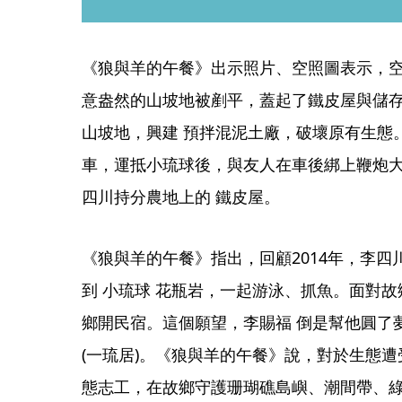
《狼與羊的午餐》出示照片、空照圖表示，空
意盎然的山坡地被剷平，蓋起了鐵皮屋與儲存
山坡地，興建 預拌混泥土廠，破壞原有生態
車，運抵小琉球後，與友人在車後綁上鞭炮
四川持分農地上的 鐵皮屋。
《狼與羊的午餐》指出，回顧2014年，李
到 小琉球 花瓶岩，一起游泳、抓魚。面對
鄉開民宿。這個願望，李賜福 倒是幫他圓了
(一琉居)。《狼與羊的午餐》說，對於生態
態志工，在故鄉守護珊瑚礁島嶼、潮間帶、綠