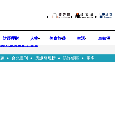
財經理財
人物
美食旅遊
生活
車錶酒
博57歲將當新手爸爸
話題
台北畫刊
房訊發燒榜
防詐鏡區
更多
首登台「1人分飾4角」 觀眾驚艷：錯怪星二代了
歲女友爆當小三「大鬧病房氣孕婦」 姜厚任不忍回應了