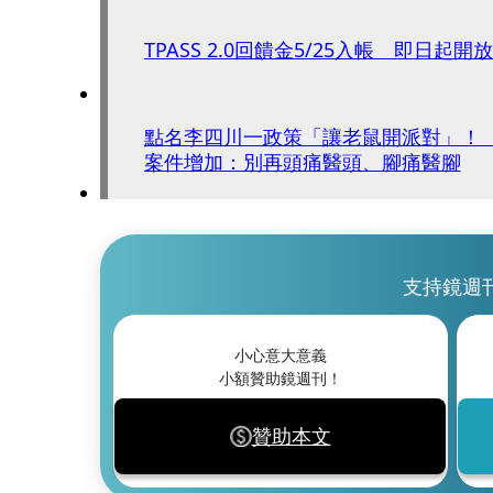
TPASS 2.0回饋金5/25入帳 即日起
點名李四川一政策「讓老鼠開派對」！
案件增加：別再頭痛醫頭、腳痛醫腳
支持鏡週
小心意大意義
小額贊助鏡週刊！
贊助本文