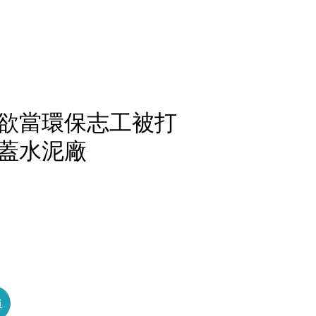
欲當環保志工被打
蓋水泥廠
員