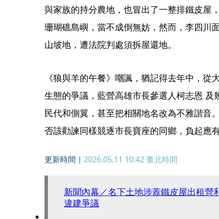
與家族的持分農地，也冒出了一整排鐵皮屋
珊瑚礁島嶼，當不成倒無妨，然而，李四川
山坡地，遭法院判處須拆屋還地。
《狼與羊的午餐》嘲諷，猶記得去年中，從
生態的爭議，藍營高雄市長參選人柯志恩 及
民代和側翼，甚至把相關地名改為不雅諧音
否該勸諫同樣競逐市長寶座的同鄉，負起應
更新時間｜
2026.05.11 10:42
臺北時間
新聞內幕／名下土地涉蓋鐵皮屋出租營
違建爭議