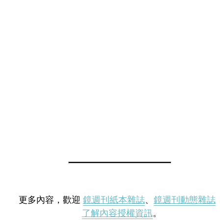
更多內容，歡迎
鏡週刊紙本雜誌
、
鏡週刊動態雜誌
了解內容授權資訊
。