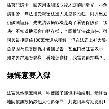
插著記憶卡，回家用電腦讀取後才讓醜聞曝光。小魚
潰報警，無法接受親密枕邊人竟是偷拍狂。阿興出庭
仍試圖辯解，先撇清裝攝影機是為了看管保險箱，後
瞎扯不知道機器會自動存檔，企圖推託法律責任。雖
阿興最後賠償188萬元達成和解，但在法庭上卻大酸
魚是因為包養關係才愛錢提告，甚至口出狂言表示「
如果要跟她怎麼樣、看她怎麼樣，我需要偷拍嗎？」
無悔意要入獄
法官見他毫無悔意，即便賠了錢也不給緩刑。最終台
地院依無故攝錄他人性影像罪，判處阿興有期徒刑1