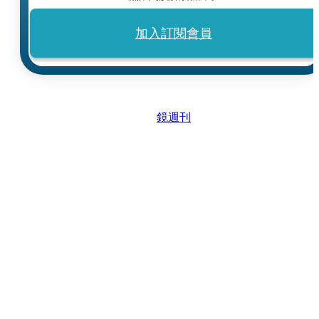
加入訂閱會員
鏡週刊