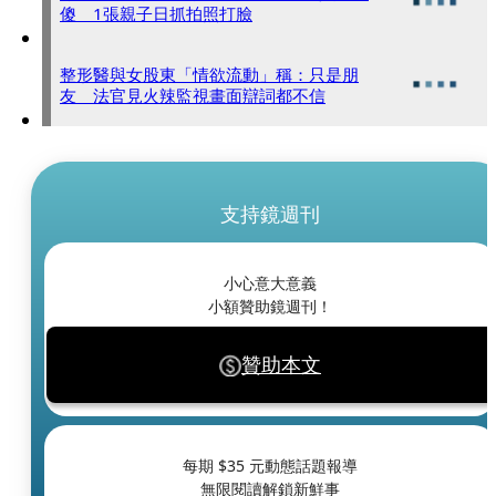
傻 1張親子日抓拍照打臉
整形醫與女股東「情欲流動」稱：只是朋
友 法官見火辣監視畫面辯詞都不信
支持鏡週刊
小心意大意義
小額贊助鏡週刊！
贊助本文
每期 $
35
元動態話題報導
無限閱讀解鎖新鮮事