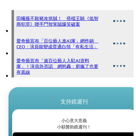
田曦薇不殺豬改抓賊！ 搭檔王驍《低智
商犯罪》聯手鬥智笨賊爆笑破案
愛奇藝宣布「百位藝人進AI庫」網炸鍋
CEO：演員能變成普通白領「有私生活」
愛奇藝宣布「逾百位藝人入駐AI資料
庫」！演員急否認 網怒轟：窮瘋了也要
有底線
支持鏡週刊
小心意大意義
小額贊助鏡週刊！