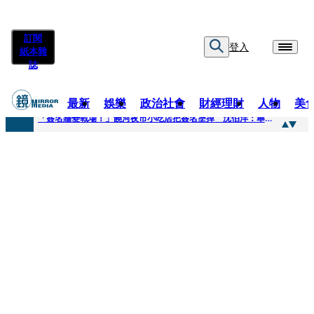
訂閱
登入
紙本雜
誌
最新
娛樂
政治社會
財經理財
人物
美
快訊
「簽名牆變戰場！」饒河夜市小吃店把簽名塗掉 沈伯洋：舉雙手贊成
快訊
抛「雙AI」施政藍圖！徐欣瑩宣示無縫接軌楊文科 延續五支箭與十大交通建設
快訊
翻拍雄二飛彈密件給中共女特工 海峰士兵認罪減刑判2年7月