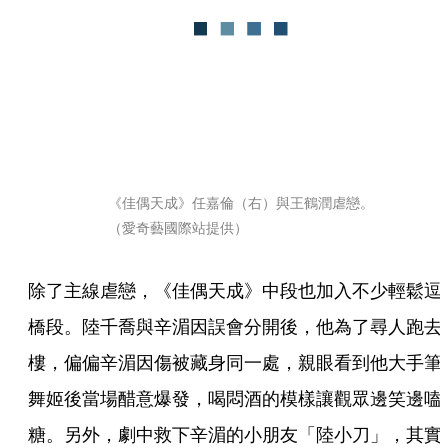
《佳偶天成》任嘉倫（右）與王鶴潤虐戀。
（愛奇藝國際站提供）
除了主線虐戀，《佳偶天成》中段也加入不少輕鬆逗
橋段。陸千喬與辛湄因誤會分開後，他為了尋人跑去
樓，偏偏辛湄因傷被藏身同一處，親眼看到他大手筆
舞姬後當場醋意爆發，喝悶酒的模樣讓觀眾邊笑邊嗑
糖。另外，劇中救下辛湄的小朋友「陸小刀」，其實