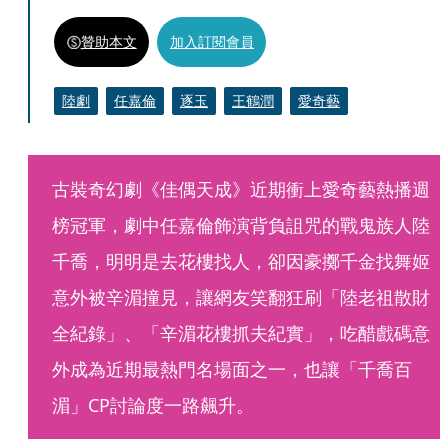
贊助本文
加入訂閱會員
陸劇
任嘉倫
逐玉
王鶴潤
愛奇藝
古裝奇幻劇《佳偶天成》近期衝上愛奇藝熱播週
榜冠軍，劇中任嘉倫飾演背負詛咒的戰鬼族人陸
千喬，明明是去花樓找人，卻因豪擲千金找舞姬
意外被辛湄撞見，讓網友笑翻狂刷「陸老祖散財
全紀錄」、「辛湄花樓抓夫紀實」，吃醋戲碼意
外成為近期最熱門名場面之一，也讓「千喬百
湄」CP討論度一路飆升。