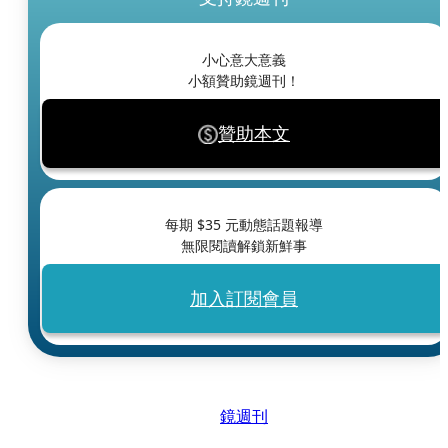
小心意大意義
小額贊助鏡週刊！
贊助本文
每期 $
35
元動態話題報導
無限閱讀解鎖新鮮事
加入訂閱會員
鏡週刊