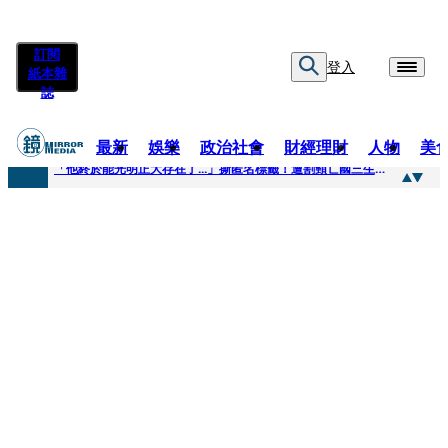
訂閱
登入
紙本雜
誌
最新
娛樂
政治社會
財經理財
人物
美
快訊
「他終於能光明正大存在了...」撕匿名標籤！遭割頸亡國三生「楊承勳」真名解禁 乾妹法庭抗辯引眾怒
快訊
12歲女兒天天幫化妝 孫儷有個專屬化妝師還讚媽媽底子好
快訊
相機忘在澎湖民宿被誤當垃圾丟！百萬YTR衝掩埋場直播「開挖50噸垃圾山」 怕私人片外流...