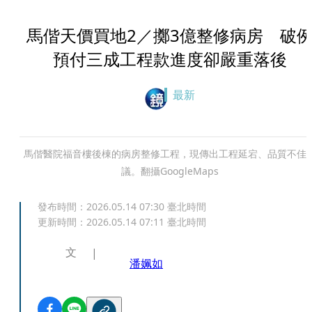
馬偕天價買地2／擲3億整修病房 破
預付三成工程款進度卻嚴重落後
最新
馬偕醫院福音樓後棟的病房整修工程，現傳出工程延宕、品質不佳
議。翻攝GoogleMaps
發布時間：
2026.05.14 07:30
臺北時間
更新時間：
2026.05.14 07:11
臺北時間
文
潘姵如