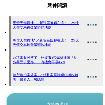
延伸閱讀
馬偕天價買地1／新院區落腳在這！ 25億
天價交易被疑帶頭炒地皮
馬偕天價買地1／新院區落腳在這！ 25億
天價交易被疑帶頭炒地皮
台積電股民笑了！外媒看好2028達陣「3
兆美元俱樂部」 有機會再漲47%
診所偷拍案外案2／針孔案延燒網狂讚吹哨
者 醫界人士曝隱情
支持鏡週刊