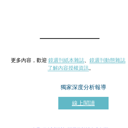
更多內容，歡迎
鏡週刊紙本雜誌
、
鏡週刊動態雜誌
了解內容授權資訊
。
獨家深度分析報導
線上閱讀