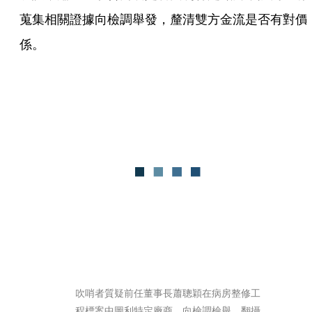
蒐集相關證據向檢調舉發，釐清雙方金流是否有對價
係。
吹哨者質疑前任董事長蕭聰穎在病房整修工
程標案中圖利特定廠商，向檢調檢舉。翻攝