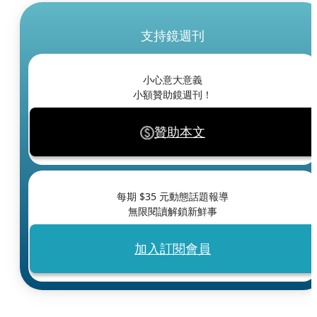
支持鏡週刊
小心意大意義
小額贊助鏡週刊！
贊助本文
每期 $
35
元動態話題報導
無限閱讀解鎖新鮮事
加入訂閱會員