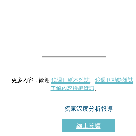
更多內容，歡迎
鏡週刊紙本雜誌
、
鏡週刊動態雜誌
了解內容授權資訊
。
獨家深度分析報導
線上閱讀