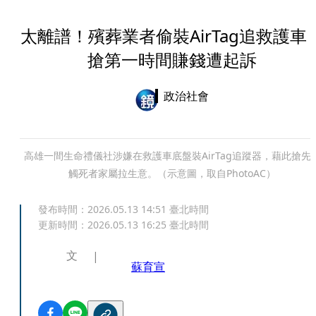
太離譜！殯葬業者偷裝AirTag追救護
搶第一時間賺錢遭起訴
政治社會
高雄一間生命禮儀社涉嫌在救護車底盤裝AirTag追蹤器，藉此搶先
觸死者家屬拉生意。（示意圖，取自PhotoAC）
發布時間：
2026.05.13 14:51
臺北時間
更新時間：
2026.05.13 16:25
臺北時間
文
蘇育宣