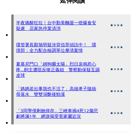
延伸閱讀
半夜痛醒狂拉！台中勤美麵屋一燈爆食安
疑慮 店家急停業清消
環管署長顏旭明疑涉背信罪偵訊中！ 環
境部：全力配合檢調單位釐清案情
夏慕尼門口「綁狗曬太陽」烈日哀鳴惹心
疼...飼主遭阻反嗆正義姐 警察動保疑互踢
皮球
「媽媽若出事我也不活了」高雄孝子隨病
母落水 雙雙溺斃後勁溪
「3同學僅剩她倖存」三峽車禍4死12傷悲
劇將滿1年 網淚揭受害家屬近況