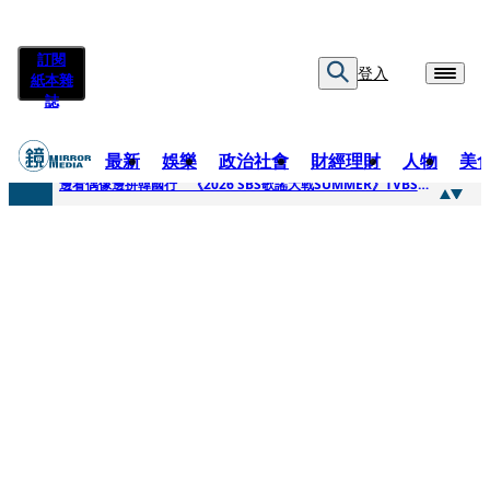
訂閱
登入
紙本雜
誌
最新
娛樂
政治社會
財經理財
人物
美
快訊
邊看偶像邊拚韓國行 《2026 SBS歌謠大戰SUMMER》TVBS直播祭追星福利
快訊
代誌大條火急跳船？ 宏碁派任李文詳接掌兆基屋管2天就喊撤出！
快訊
一句「請回去坐好」 特教生持斷掃把戳女代課老師眼睛大失血近失明