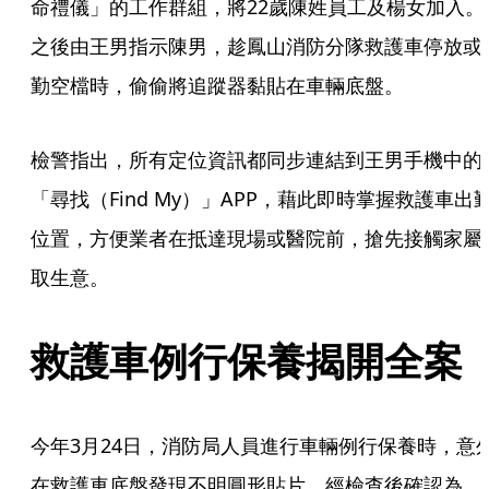
命禮儀」的工作群組，將22歲陳姓員工及楊女加入。
之後由王男指示陳男，趁鳳山消防分隊救護車停放或
勤空檔時，偷偷將追蹤器黏貼在車輛底盤。
檢警指出，所有定位資訊都同步連結到王男手機中的
「尋找（Find My）」APP，藉此即時掌握救護車出
位置，方便業者在抵達現場或醫院前，搶先接觸家屬
取生意。
救護車例行保養揭開全案
今年3月24日，消防局人員進行車輛例行保養時，意
在救護車底盤發現不明圓形貼片，經檢查後確認為