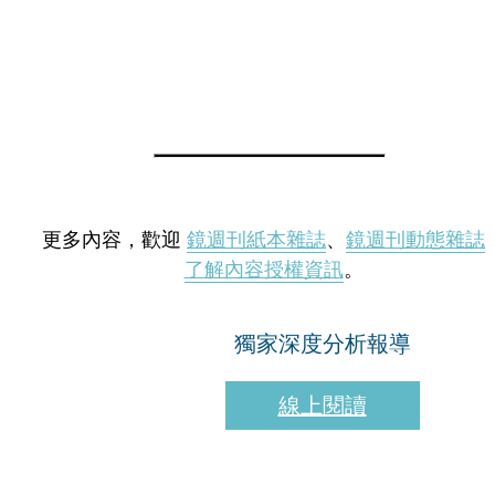
更多內容，歡迎
鏡週刊紙本雜誌
、
鏡週刊動態雜誌
了解內容授權資訊
。
獨家深度分析報導
線上閱讀