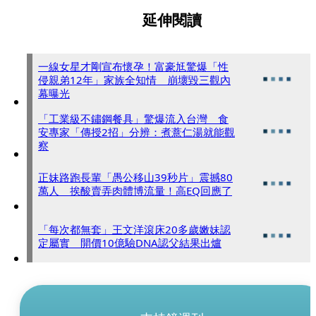
延伸閱讀
一線女星才剛宣布懷孕！富豪尪驚爆「性
侵親弟12年」家族全知情 崩壞毀三觀內
幕曝光
「工業級不鏽鋼餐具」驚爆流入台灣 食
安專家「傳授2招」分辨：煮薏仁湯就能觀
察
正妹路跑長輩「愚公移山39秒片」震撼80
萬人 挨酸賣弄肉體博流量！高EQ回應了
「每次都無套」王文洋滾床20多歲嫩妹認
定屬實 開價10億驗DNA認父結果出爐