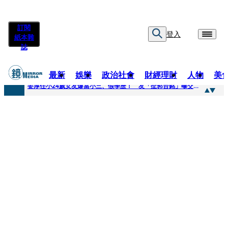
訂閱
登入
紙本雜
誌
最新
娛樂
政治社會
財經理財
人物
美
快訊
姜厚任小24歲女友爆當小三、假學歷！ 友「扯郭台銘」曝交往內幕：我們又不像他
快訊
與AOP仲裁案二階段判斷出爐 藥華藥：財務、業務無重大影響
快訊
女公關欠50萬 3惡煞闖包廂性侵逼吞精！嗆讓全台看影片