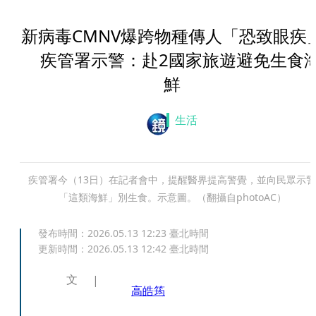
新病毒CMNV爆跨物種傳人「恐致眼疾
疾管署示警：赴2國家旅遊避免生食
鮮
生活
疾管署今（13日）在記者會中，提醒醫界提高警覺，並向民眾示警
「這類海鮮」別生食。示意圖。（翻攝自photoAC）
發布時間：
2026.05.13 12:23
臺北時間
更新時間：
2026.05.13 12:42
臺北時間
文
高皓筠