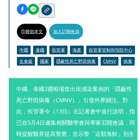
贊助本文
加入訂閱會員
中國
泰國
疾管署
海產
疾管署管制與預防中心
生食級
國家
隱蔽性死亡野田病毒
CMNV
病毒
中國、泰國2國蝦場曾出現感染案例的「隱蔽性
死亡野田病毒（CMNV）」引發外界關注。對
此，疾管署今（13日）在記者會中進行說明，指
已在5月4日邀集相關醫學會與專家召開會議，同
時提醒醫界提高警覺，並示警「這類海鮮」別生