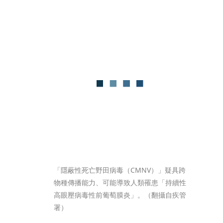
「隱蔽性死亡野田病毒（CMNV）」疑具跨
物種傳播能力、可能導致人類罹患「持續性
高眼壓病毒性前葡萄膜炎」。（翻攝自疾管
署）