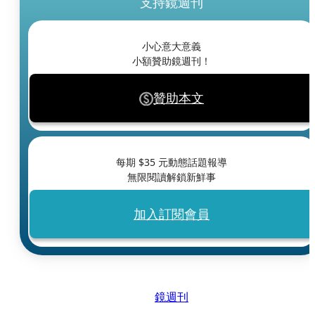
支持鏡週刊
小心意大意義
小額贊助鏡週刊！
贊助本文
每期 $
35
元動態話題報導
無限閱讀解鎖新鮮事
加入訂閱會員
鏡週刊