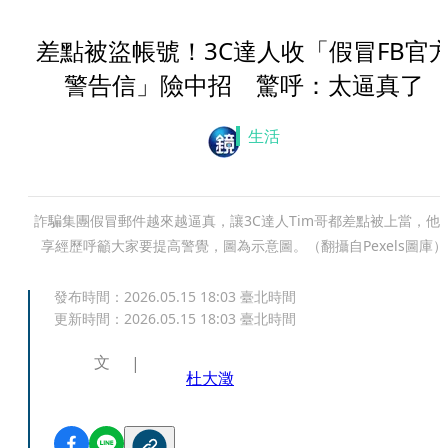
差點被盜帳號！3C達人收「假冒FB官
警告信」險中招 驚呼：太逼真了
生活
詐騙集團假冒郵件越來越逼真，讓3C達人Tim哥都差點被上當，他
享經歷呼籲大家要提高警覺，圖為示意圖。（翻攝自Pexels圖庫）
發布時間：
2026.05.15 18:03
臺北時間
更新時間：
2026.05.15 18:03
臺北時間
文
杜大澂