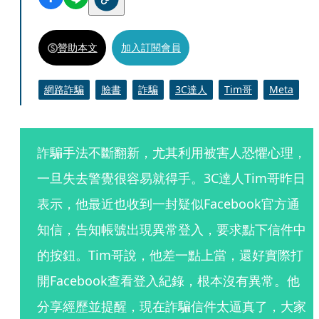
贊助本文
加入訂閱會員
網路詐騙
臉書
詐騙
3C達人
Tim哥
Meta
詐騙手法不斷翻新，尤其利用被害人恐懼心理，
一旦失去警覺很容易就得手。3C達人Tim哥昨日
表示，他最近也收到一封疑似Facebook官方通
知信，告知帳號出現異常登入，要求點下信件中
的按鈕。Tim哥說，他差一點上當，還好實際打
開Facebook查看登入紀錄，根本沒有異常。他
分享經歷並提醒，現在詐騙信件太逼真了，大家