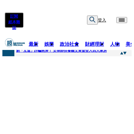
訂閱
登入
紙本雜
誌
最新
娛樂
政治社會
財經理財
人物
美
快訊
創「互道」詐騙慈濟！ 女律師供養義父黃金全入四大庫房
快訊
前時力黨魁表態「反對刪公視預算」 盼在野三思：改凍結處理受質疑項目
快訊
六強片齊聚桃影 小薰《祖先鬼》回桃影娘家 《長安的荔枝》桃影加映一票難求