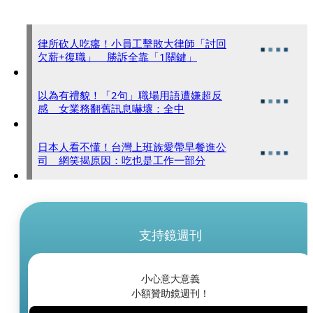
律所砍人吃癟！小員工擊敗大律師「討回
欠薪+復職」 勝訴全靠「1關鍵」
以為有禮貌！「2句」職場用語遭嫌超反
感 女業務翻舊訊息嚇壞：全中
日本人看不懂！台灣上班族愛帶早餐進公
司 網笑揭原因：吃也是工作一部分
支持鏡週刊
小心意大意義
小額贊助鏡週刊！