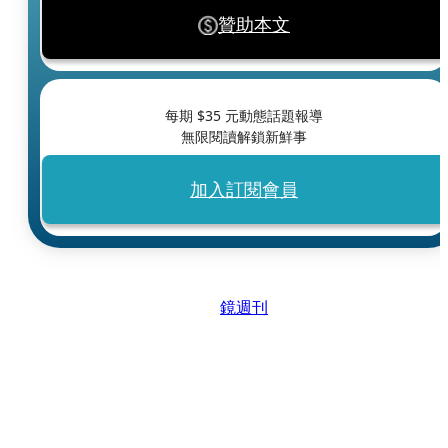
贊助本文
每期 $
35
元動態話題報導
無限閱讀解鎖新鮮事
加入訂閱會員
鏡週刊