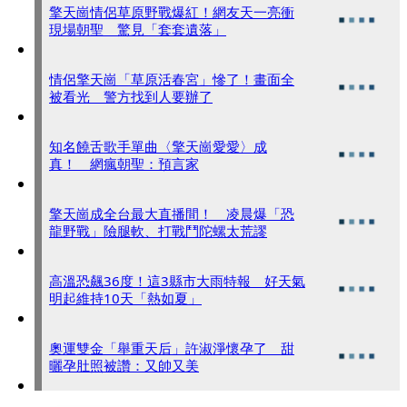
擎天崗情侶草原野戰爆紅！網友天一亮衝
現場朝聖 驚見「套套遺落」
情侶擎天崗「草原活春宮」慘了！畫面全
被看光 警方找到人要辦了
知名饒舌歌手單曲〈擎天崗愛愛〉成
真！ 網瘋朝聖：預言家
擎天崗成全台最大直播間！ 凌晨爆「恐
龍野戰」險腿軟、打戰鬥陀螺太荒謬
高溫恐飆36度！這3縣市大雨特報 好天氣
明起維持10天「熱如夏」
奧運雙金「舉重天后」許淑淨懷孕了 甜
曬孕肚照被讚：又帥又美