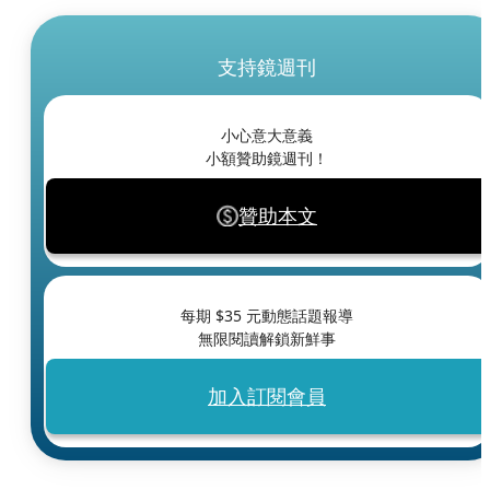
支持鏡週刊
小心意大意義
小額贊助鏡週刊！
贊助本文
每期 $
35
元動態話題報導
無限閱讀解鎖新鮮事
加入訂閱會員