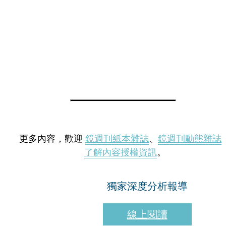
更多內容，歡迎
鏡週刊紙本雜誌
、
鏡週刊動態雜誌
了解內容授權資訊
。
獨家深度分析報導
線上閱讀