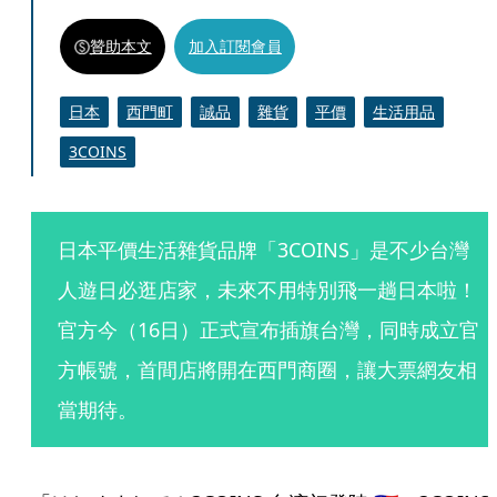
贊助本文
加入訂閱會員
日本
西門町
誠品
雜貨
平價
生活用品
3COINS
日本平價生活雜貨品牌「3COINS」是不少台灣
人遊日必逛店家，未來不用特別飛一趟日本啦！
官方今（16日）正式宣布插旗台灣，同時成立官
方帳號，首間店將開在西門商圈，讓大票網友相
當期待。