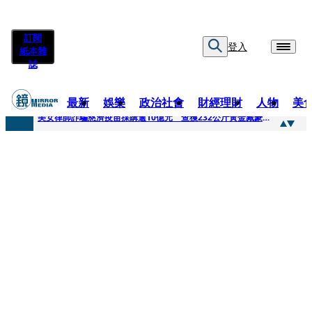
訂閱
登入
紙本雜
誌
最新
娛樂
政治社會
財經理財
人物
美
快訊
美女律師詐騙慈濟疫苗採購逾10億元 查獲232公斤黃金藏豪宅地板下
快訊
才爆「皮克敏」爭議又來！柯文哲生日照撞《VOGUE》 陳智菡遭轟侵權急改圖
快訊
SJ始源真的可以 驚喜現身早餐店認證應援 幽默提醒「記得常換照」