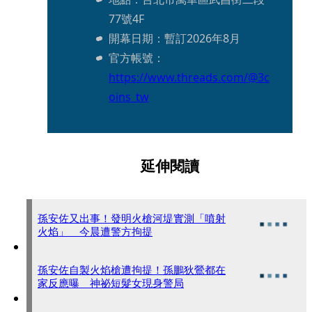
77號4F
開幕日期：暫訂2026年8月
官方帳號：
https://www.threads.com/@3c
oins_tw
延伸閱讀
孫安佐又出事！發明火槍河堤實測「噴射
火焰」 今晨遭警方拘提
孫安佐自製火焰槍遭拘提！孫鵬狄鶯都在
家反應曝 神祕短髮女現身警局