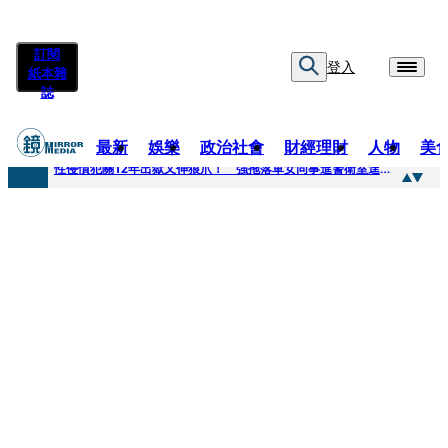
訂閱
登入
紙本雜
誌
最新
娛樂
政治社會
財經理財
人物
美
快訊
性侵慣犯關12年出獄又伸狼爪！ 強拖落單女同事進警衛室逞獸欲
快訊
時事焦點／安養中心躲環評、農地設停車場 吳秀華家族土開爭議連環爆
快訊
影帝親密照外流曝光！對方臉貼臉「又索吻」震驚韓網 登新聞熱搜第一