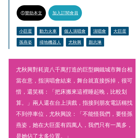
贊助本文
加入訂閱會員
小巨蛋
動力火車
個人演唱會
演唱會
大巨蛋
孫燕姿
掃地機器人
尤秋興
顏志琳
尤秋興對耗資八千萬打造的巨型鋼鐵城市舞台相
當在意，指演唱會結束，舞台就直接拆掉，很可
惜，還笑稱：「把床搬來這裡睡起晚，比較划
算。」兩人還在台上演戲，指接到朋友電話稱找
不到停車位，尤秋興說：「不能怪我們，要怪孫
燕姿，她在大巨蛋有四萬人，我們只有一萬多，
是她佔了太多位置。」