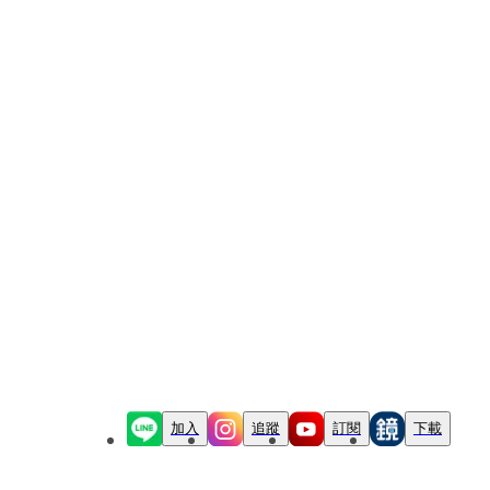
加入
追蹤
訂閱
下載