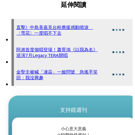
延伸閱讀
直擊》中島美嘉見台粉應援感動噴淚
〈雪花〉一度唱不下去
阿弟首度個唱登場！蕭景鴻《以我為名》
巡演7月Legacy TERA開唱
金聖圭被喊「凍蒜」一臉問號 急搖手笑
回：我沒興趣
支持鏡週刊
小心意大意義
小額贊助鏡週刊！