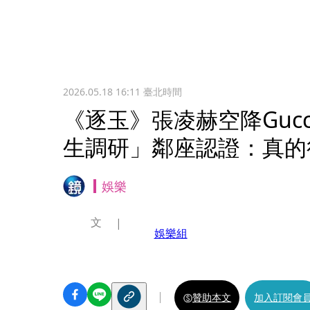
2026.05.18 16:11
臺北時間
《逐玉》張凌赫空降Guc
生調研」鄰座認證：真的
娛樂
文
娛樂組
贊助本文
加入訂閱會