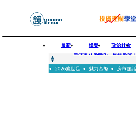
最新
娛樂
政治社會
快訊
全球提升電氣化 台達電鄭
2026瘋世足
快訊
魅力基隆
房市熱
又要不副署？立院三讀藍白
快訊
agnès b.推Humanitar