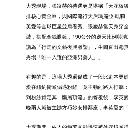
大秀現場，張凌赫的待遇更是堪稱「天花板
排核心黃金區，與國際流行天后瑪麗亞·凱莉（Ma
英愛等全球巨星並肩看秀。張凌赫當天身穿
裝，搭配金絲眼鏡，190公分的逆天比例與
讚為「行走的文藝復興雕塑」，生圖直出毫無
秀場「唯一入選的亞洲男藝人」。
有趣的是，這場大秀還促成了一段比劇本更
愛在紐約街頭偶遇粉絲，竟主動向路人打聽
到粉絲肯定其「斷層頂流」的答覆後，李英
晚兩人就被主辦方巧妙安排鄰座，李英愛的
大秀期間，兩人的頻繁互動迅速被外媒鏡頭