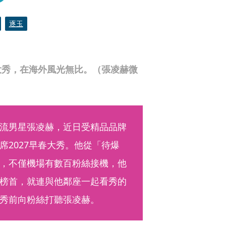
逐玉
大秀，在海外風光無比。（張凌赫微
流男星張凌赫，近日受精品品牌
席2027早春大秀。他從「待爆
，不僅機場有數百粉絲接機，他
榜首，就連與他鄰座一起看秀的
秀前向粉絲打聽張凌赫。