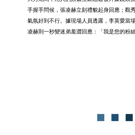
手握手問候，張凌赫立刻禮貌起身回應；觀
氣氛好到不行。據現場人員透露，李英愛當
凌赫則一秒變迷弟羞澀回應：「我是您的粉