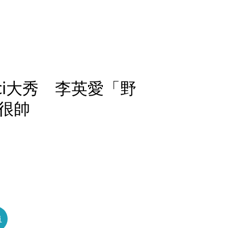
ci大秀 李英愛「野
很帥
員