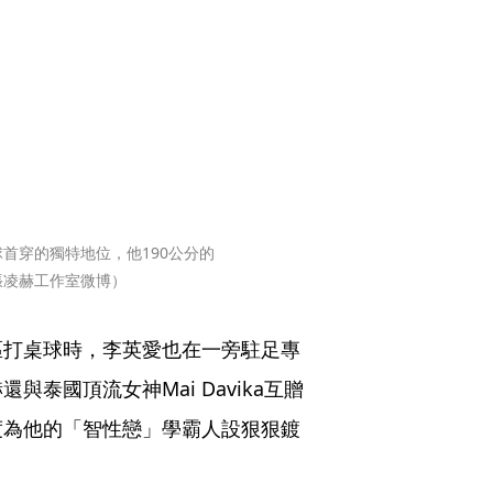
首穿的獨特地位，他190公分的
張凌赫工作室微博）
區打桌球時，李英愛也在一旁駐足專
泰國頂流女神Mai Davika互贈
度為他的「智性戀」學霸人設狠狠鍍