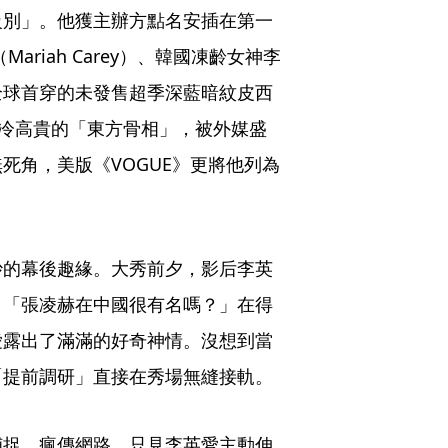
級別」。他獲主辦方點名安插在第一
riah Carey）、韓國凍齡女神李
全球首穿的未發售超季深藍暗紋皮西
清冷高貴的「東方骨相」，被外媒盛
死角，美版《VOGUE》更將他列為
妙的幕後趣緣。大秀前夕，影后李英
：「張凌赫在中國很有名嗎？」在得
愛露出了滿滿的好奇神情。沒想到當
「提前調研」直接在秀場無縫接軌。
捕捉、瘋傳網路。只見李英愛主動伸