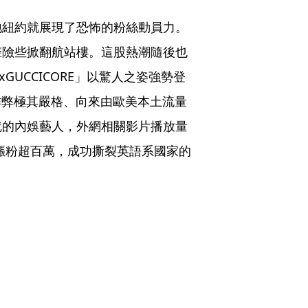
地紐約就展現了恐怖的粉絲動員力。
聲險些掀翻航站樓。這股熱潮隨後也
xGUCCICORE」以驚人之姿強勢登
反作弊極其嚴格、向來由歐美本土流量
就的內娛藝人，外網相關影片播放量
瘋狂漲粉超百萬，成功撕裂英語系國家的