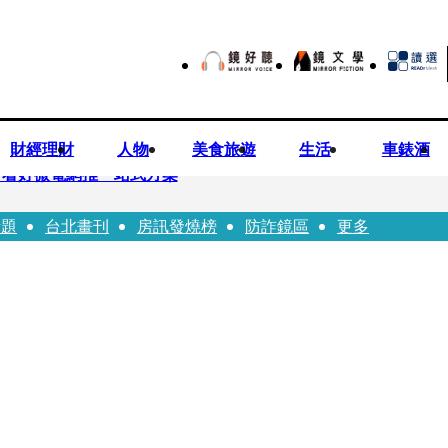
財經理財
人物
美食旅遊
生活
車錶酒
平看好微電網推一站式方案
話題
台北畫刊
房訊發燒榜
防詐鏡區
更多
兒少未來帳戶 政院放話：將採必要憲政作為
ian系列 「give love」成今夏最暖時尚宣言