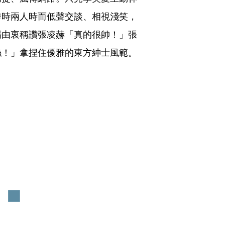
秀時兩人時而低聲交談、相視淺笑，
場由衷稱讚張凌赫「真的很帥！」張
絲！」拿捏住優雅的東方紳士風範。