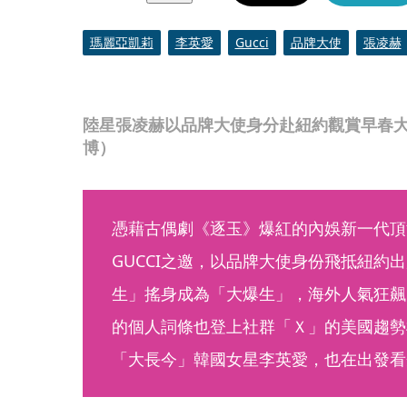
瑪麗亞凱莉
李英愛
Gucci
品牌大使
張凌赫
陸星張凌赫以品牌大使身分赴紐約觀賞早春
博）
憑藉古偶劇《逐玉》爆紅的內娛新一代頂
GUCCI之邀，以品牌大使身份飛抵紐約出
生」搖身成為「大爆生」，海外人氣狂飆
的個人詞條也登上社群「Ｘ」的美國趨勢
「大長今」韓國女星李英愛，也在出發看