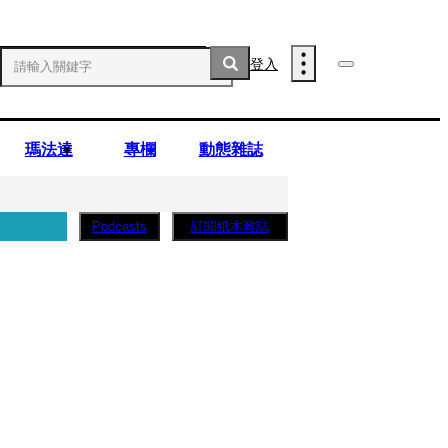
登入
瑪法達
專欄
動態雜誌
訂閱紙本雜誌
Podcasts