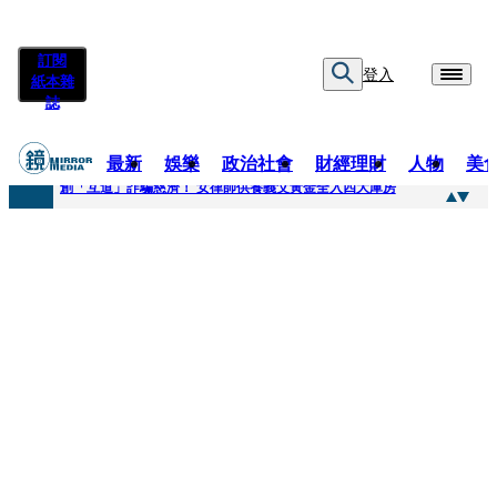
訂閱
登入
紙本雜
誌
最新
娛樂
政治社會
財經理財
人物
美
快訊
創「互道」詐騙慈濟！ 女律師供養義父黃金全入四大庫房
快訊
前時力黨魁表態「反對刪公視預算」 盼在野三思：改凍結處理受質疑項目
快訊
六強片齊聚桃影 小薰《祖先鬼》回桃影娘家 《長安的荔枝》桃影加映一票難求