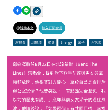
贊助本文
加入訂閱會員
演唱會
邱鋒澤
單身
Energy
采子
匹克球
邱鋒澤將於8月22日在北流舉辦《Bend The 
Lines》演唱會，提到旗下歌手艾薇與男友吳霏
頻頻放閃，他很替對方開心，至於自己是否排斥
辦公室戀情？他苦笑說：「有點難完全避免，我
以前的歷史有講。」意即與前女友采子的過往風
波，他隨後說：「如果兩個人有共同目標、幸福