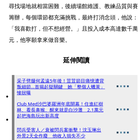
尋找場地就相當困難，後續場館維護、教練品質與賽
籌辦，每個環節都充滿挑戰，最終打消念頭，他說：
「我喜歡打，但不想經營。」且投入成本高達數千萬
元，他寧願拿來做音樂。
延伸閱讀
采子劈腿何孟遠5年後！荳荳節目痛憶遭背
叛細節...首揭起疑關鍵 她「整個人蠟黃」
慘狀曝
Club Med沙巴婆羅洲年底開幕！住進紅樹
林、看長鼻猴、醒來就是白沙灘 2.1萬元
起把海島玩出新高度
閃兵受害人／衰被閃兵案衝擊！沈玉琳出
外景2天全作廢 他收入損失不少