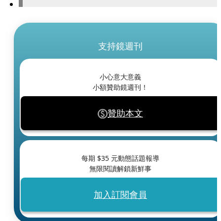
支持鏡週刊
小心意大意義
小額贊助鏡週刊！
贊助本文
每期 $
35
元動態話題報導
無限閱讀解鎖新鮮事
加入訂閱會員