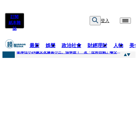
訂閱
登入
紙本雜
誌
最新
娛樂
政治社會
財經理財
人物
美
快訊
姜厚任小24歲女友爆當小三、假學歷！ 友「扯郭台銘」曝交往內幕：我們又不像他
快訊
與AOP仲裁案二階段判斷出爐 藥華藥：財務、業務無重大影響
快訊
女公關欠50萬 3惡煞闖包廂性侵逼吞精！嗆讓全台看影片