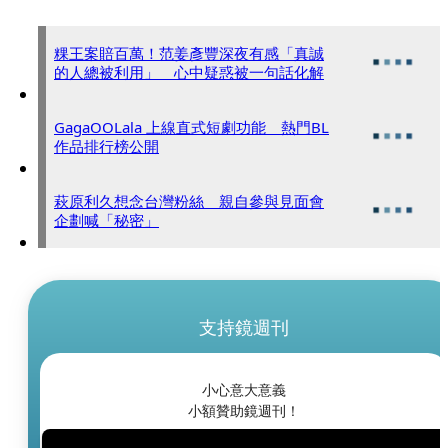
粿王案賠百萬！范姜彥豐深夜有感「真誠
的人總被利用」 心中疑惑被一句話化解
GagaOOLala 上線直式短劇功能 熱門BL
作品排行榜公開
萩原利久想念台灣粉絲 親自參與見面會
企劃喊「秘密」
支持鏡週刊
小心意大意義
小額贊助鏡週刊！