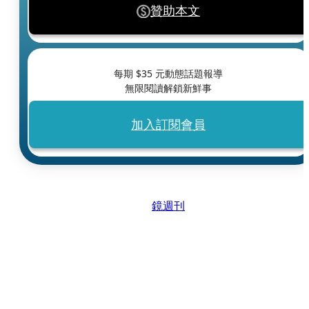
贊助本文
每期 $
35
元動態話題報導
無限閱讀解鎖新鮮事
加入訂閱會員
鏡週刊