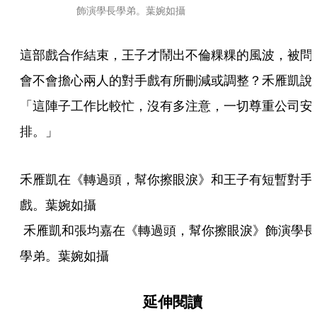
飾演學長學弟。葉婉如攝
這部戲合作結束，王子才鬧出不倫粿粿的風波，被問
會不會擔心兩人的對手戲有所刪減或調整？禾雁凱說
「這陣子工作比較忙，沒有多注意，一切尊重公司安
排。」
禾雁凱在《轉過頭，幫你擦眼淚》和王子有短暫對手
戲。葉婉如攝

 禾雁凱和張均嘉在《轉過頭，幫你擦眼淚》飾演學長
學弟。葉婉如攝
延伸閱讀