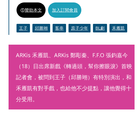
贊助本文
加入訂閱會員
王子
邱勝翊
客串
原子少年
BL劇
禾雁凱
ARKis 禾雁凱、ARKis 鄭彫秦、F.F.O 張鈞嘉今
（18）日出席新戲《轉過頭，幫你擦眼淚》首映
記者會，被問到王子（邱勝翊）有特別演出，和
禾雁凱有對手戲，也給他不少提點，讓他覺得十
分受用。