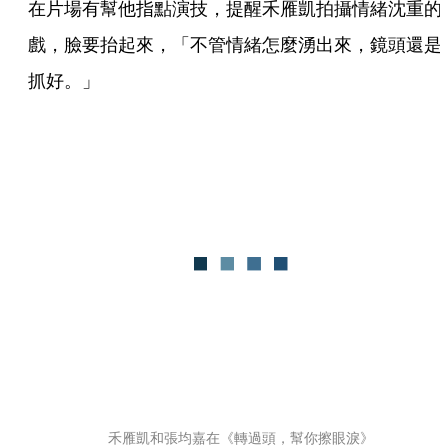
在片場有幫他指點演技，提醒禾雁凱拍攝情緒沈重的
戲，臉要抬起來，「不管情緒怎麼湧出來，鏡頭還是
抓好。」
禾雁凱和張均嘉在《轉過頭，幫你擦眼淚》