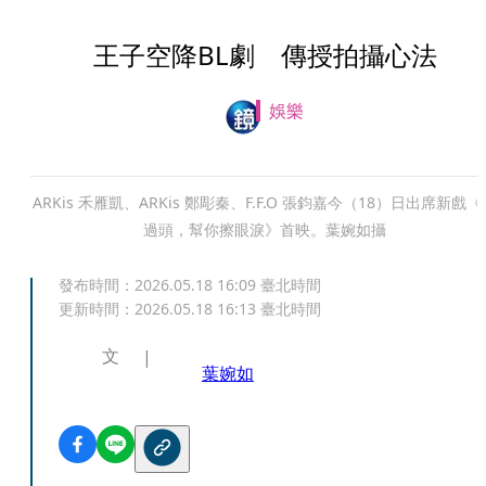
王子空降BL劇 傳授拍攝心法
娛樂
ARKis 禾雁凱、ARKis 鄭彫秦、F.F.O 張鈞嘉今（18）日出席新戲《
過頭，幫你擦眼淚》首映。葉婉如攝
發布時間：
2026.05.18 16:09
臺北時間
更新時間：
2026.05.18 16:13
臺北時間
文
葉婉如