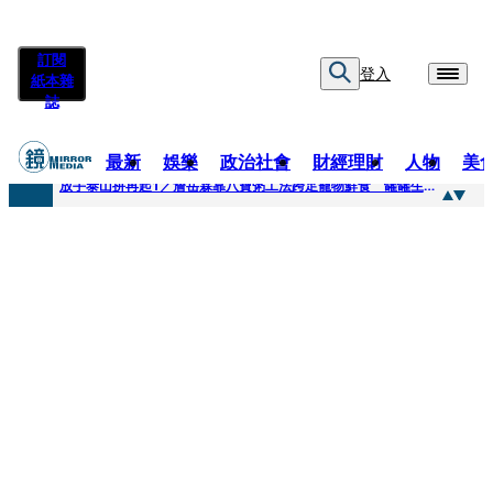
訂閱
登入
紙本雜
誌
最新
娛樂
政治社會
財經理財
人物
美
快訊
放手泰山拚再起1／詹岳霖靠八寶粥工法跨足寵物鮮食 罐罐生產前先請「叼嘴王后」試吃
快訊
泰國男偶像離奇墜河亡...「背20公斤水泥」單車仍下落不明 媽痛揭生前1計畫：不可能輕生
快訊
當街激吻阿翔「演藝工作慘歸零」 謝忻認：當年咎由自取