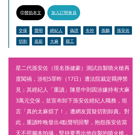
贊助本文
加入訂閱會員
交保
聲明
經紀人
偽證
失控
孫鵬
孫安佐
切割
底薪
大麻
罷工
星二代孫安佐（現名孫健豪）測試自製噴火槍再
度闖禍，涉犯5罪昨（17日）遭法院裁定羈押禁
見；其經紀人「重讀」陳昱中則因涉嫌持有大麻
3萬元交保，並宣布卸下孫安佐經紀人職務，坦
言「真的太麻煩了！」遭網友質疑切割卸責。對
此，重讀昨晚發出4點聲明回擊，抱怨孫安佐當
天不照腳本拍攝，堅持要秀出他自製的噴火槍，