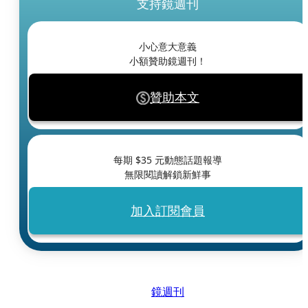
支持鏡週刊
小心意大意義
小額贊助鏡週刊！
贊助本文
每期 $
35
元動態話題報導
無限閱讀解鎖新鮮事
加入訂閱會員
鏡週刊