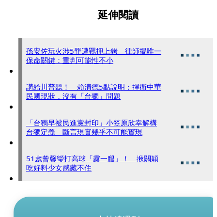
延伸閱讀
孫安佐玩火涉5罪遭羈押上銬 律師揭唯一
保命關鍵：重判可能性不小
講給川普聽！ 賴清德5點說明：捍衛中華
民國現狀，沒有「台獨」問題
「台獨早被民進黨封印」小笠原欣幸解構
台獨定義 斷言現實幾乎不可能實現
51歲曾馨瑩打高球「露一腿」！ 揪關穎
吃好料少女感藏不住