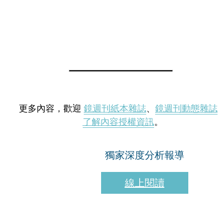
更多內容，歡迎
鏡週刊紙本雜誌
、
鏡週刊動態雜誌
了解內容授權資訊
。
獨家深度分析報導
線上閱讀