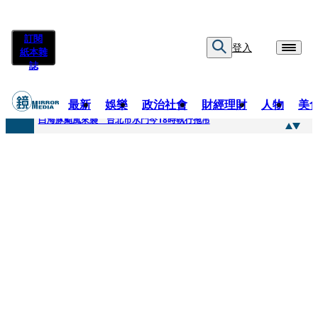
訂閱
登入
紙本雜
誌
最新
娛樂
政治社會
財經理財
人物
美
快訊
白海豚颱風來襲 台北市水門今18時執行拖吊
快訊
AKIRA台北唱到一半突收兒子告白「爸爸I LOVE YOU」 驚喜林志玲同步曝光父親節「披薩蛋糕」
快訊
獨家／TWICE Mina一進華山「天空秒變臉」！ONCE狂風暴雨死守 畫面曝光2.5萬人笑翻