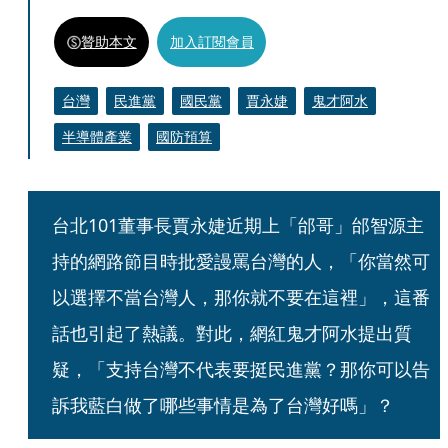
贊助本文
加入訂閱會員
台灣
民進黨
國民黨
賈永婕
鬼才阿水
半導體產業
國防預算
台北101董事長賈永婕近期上「邰哥」邰智源主
持的網路節目時批愛謾罵台灣的人，「你當然可
以選擇不當台灣人，那你就不要在這裡」，這番
話也引起了熱議。對此，網紅鬼才阿水提出質
疑，「支持台灣不代表要挺民進黨？那你可以告
訴我藍白做了哪些事情是為了台灣好嗎」？