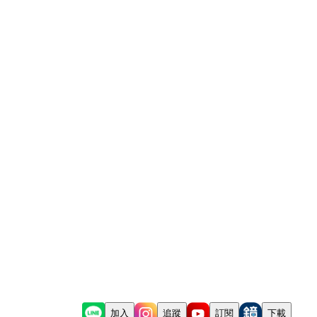
加入
追蹤
訂閱
下載