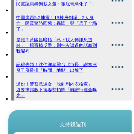
民黨議員轟獨裁女董：徹底青鳥化了！
中國廣西5.2地震！13棟房倒塌、2人身
亡 民眾驚恐回憶：轟隆一聲「房子全塌
了」
是誰？黃國昌暗指「私下找人傳訊息道
歉」 楊寶楨反擊：別把沒講過的話塞到
我嘴裡
記得去領！沈伯洋參戰台北市長 謝寒冰
發千份雞排「時間、地點」出爐了
過份！警察竟逼女「脫到剩內衣檢查」
還要求露腋下換姿勢拍照「離譜行徑全曝
光」
支持鏡週刊