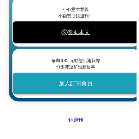
小心意大意義
小額贊助鏡週刊！
贊助本文
每期 $
35
元動態話題報導
無限閱讀解鎖新鮮事
加入訂閱會員
鏡週刊