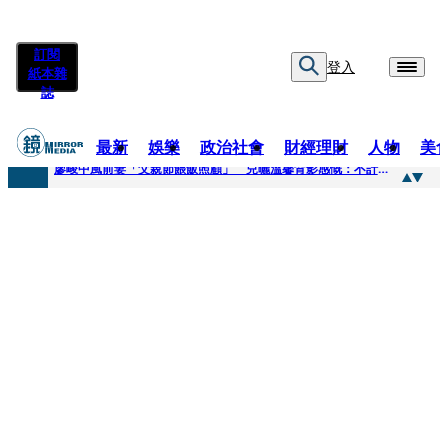
訂閱
登入
紙本雜
誌
最新
娛樂
政治社會
財經理財
人物
美
快訊
廖峻中風前妻「父親節餵飯照顧」 兒曬溫馨背影感慨：不計前嫌的真愛
快訊
封面故事／商場恩怨 曖昧多女 姦情被人夫發現 鎢業大亨恐因情仇遭虐殺
快訊
封面故事／飛行履歷助太空產業生態系成形 衛星火箭供應鏈台廠名單曝光