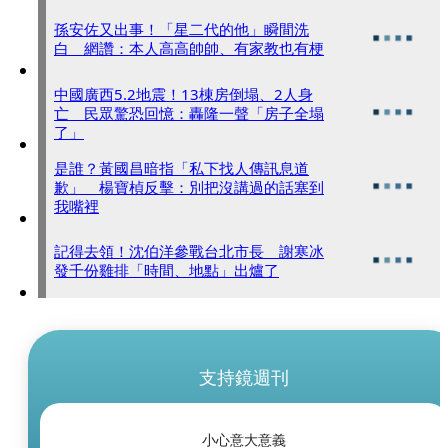
孫安佐又出事！「星二代的他」瞬間洗
白 網讚：本人高高帥帥、有家教也有梗
中國廣西5.2地震！13棟房倒塌、2人身
亡 民眾驚恐回憶：轟隆一聲「房子全塌
了」
是誰？黃國昌暗指「私下找人傳訊息道
歉」 楊寶楨反擊：別把沒講過的話塞到
我嘴裡
記得去領！沈伯洋參戰台北市長 謝寒冰
發千份雞排「時間、地點」出爐了
支持鏡週刊
小心意大意義