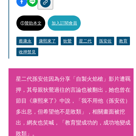
贊助本文
加入訂閱會員
蔡康永
康熙來了
狄鶯
星二代
孫安佐
教育
收押禁見
星二代孫安佐因為分享「自製火焰槍」影片遭羈
押，其母親狄鶯過往的言論也被翻出，她也曾在
節目《康熙來了》中說，「我不用他（孫安佐）
多出息，但希望他不是敗類」，相關畫面被挖
出，網友也笑喊，「教育蠻成功的，成功地變成
敗類」。