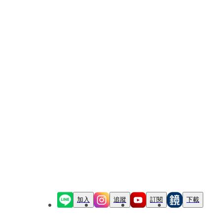
加入
追蹤
訂閱
下載