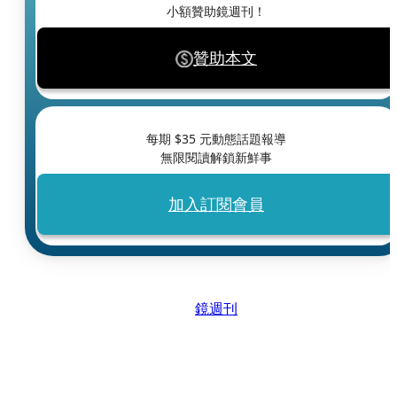
小額贊助鏡週刊！
贊助本文
每期 $
35
元動態話題報導
無限閱讀解鎖新鮮事
加入訂閱會員
鏡週刊