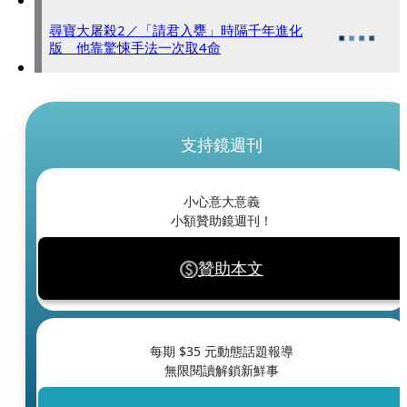
尋寶大屠殺2／「請君入甕」時隔千年進化
版 他靠驚悚手法一次取4命
支持鏡週刊
小心意大意義
小額贊助鏡週刊！
贊助本文
每期 $
35
元動態話題報導
無限閱讀解鎖新鮮事