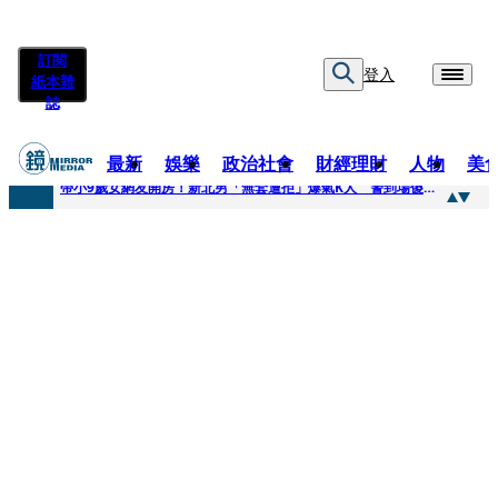
訂閱
登入
紙本雜
誌
最新
娛樂
政治社會
財經理財
人物
美
快訊
帶小9歲女網友開房！新北男「無套遭拒」爆氣K人 警到場傻眼搜到手銬、改造槍
快訊
natori再訪台北人氣爆棚 〈Overdose〉一響全場尖叫「I Love You Taipei」
快訊
42歲情色片女星宣布閃嫁「前職棒投手」！ 她甜讚老公「投球速度快」：擄獲我的心