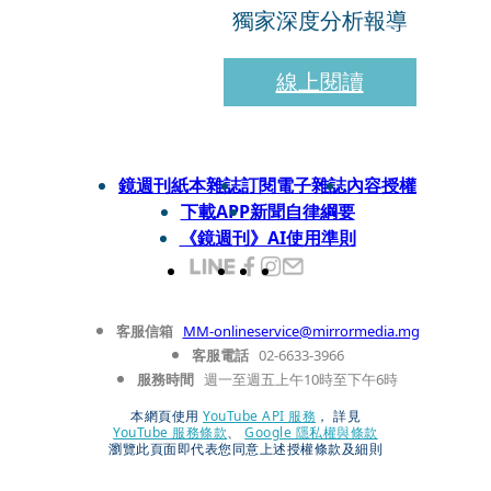
獨家深度分析報導
線上閱讀
鏡週刊紙本雜誌
訂閱電子雜誌
內容授權
下載APP
新聞自律綱要
《鏡週刊》AI使用準則
客服信箱
MM-onlineservice@mirrormedia.mg
客服電話
02-6633-3966
服務時間
週一至週五上午10時至下午6時
本網頁使用
YouTube API 服務
， 詳見
YouTube 服務條款
、
Google 隱私權與條款
瀏覽此頁面即代表您同意上述授權條款及細則