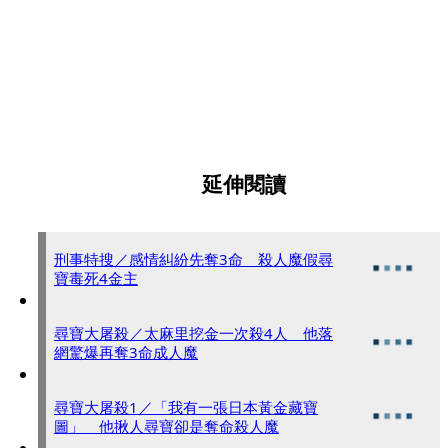
延伸閱讀
刑事特搜／感情糾紛先奪3命 殺人魔假尋
寶毒死4金主
尋寶大屠殺／太麻里挖金一次殺4人 他落
網驚爆再奪3命成人魔
尋寶大屠殺1／「我有一張日本黃金藏寶
圖」 他揪人尋寶卻是奪命殺人魔