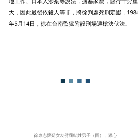
地工作、日本人涉案等說法，搪塞家屬，惡行十分重
大，因此最後依殺人等罪，將徐判處死刑定讞，1984
年5月14日，徐在台南監獄附設刑場遭槍決伏法。
徐東志懷疑女友劈腿鄔姓男子（圖），狠心