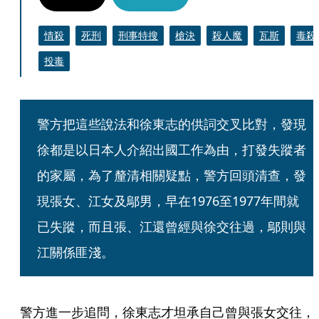
情殺
死刑
刑事特搜
槍決
殺人魔
瓦斯
毒殺
投毒
警方把這些說法和徐東志的供詞交叉比對，發現
徐都是以日本人介紹出國工作為由，打發失蹤者
的家屬，為了釐清相關疑點，警方回頭清查，發
現張女、江女及鄔男，早在1976至1977年間就
已失蹤，而且張、江還曾經與徐交往過，鄔則與
江關係匪淺。
警方進一步追問，徐東志才坦承自己曾與張女交往，