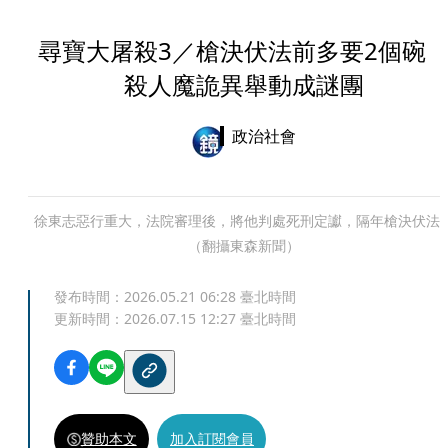
尋寶大屠殺3／槍決伏法前多要2個
殺人魔詭異舉動成謎團
政治社會
徐東志惡行重大，法院審理後，將他判處死刑定讞，隔年槍決伏法
（翻攝東森新聞）
發布時間：
2026.05.21 06:28
臺北時間
更新時間：
2026.07.15 12:27
臺北時間
贊助本文
加入訂閱會員