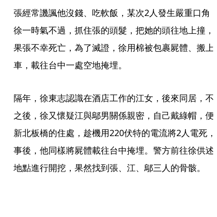
張經常譏諷他沒錢、吃軟飯，某次2人發生嚴重口角
徐一時氣不過，抓住張的頭髮，把她的頭往地上撞，
果張不幸死亡，為了滅證，徐用棉被包裹屍體、搬上
車，載往台中一處空地掩埋。
隔年，徐東志認識在酒店工作的江女，後來同居，不
之後，徐又懷疑江與鄔男關係親密，自己戴綠帽，便
新北板橋的住處，趁機用220伏特的電流將2人電死，
事後，他同樣將屍體載往台中掩埋。警方前往徐供述
地點進行開挖，果然找到張、江、鄔三人的骨骸。