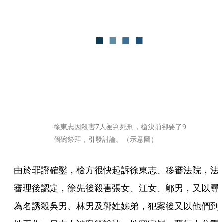
徐東志因殺害7人被判死刑，槍決前卻要了9
個碗祭拜，引發討論。（示意圖）
由於罪證確鑿，檢方很快起訴徐東志、移審法院，法
審理後認定，徐先後殺害張女、江女、鄔男，又以尋
為名誘殺吳男、林男及郭姓姊弟，犯案後又以他們到