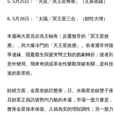
5. 5月25日：「火星╱冥王星角衝」（互探底線）
6. 5月26日：「太陽╱冥王星三合」（韌性大增）
本週兩大星兆吉兆主軸有：反覆無常的「冥王星效
應」，與大爆冷門的「天王星效應」。前者通常伴隨
爭邊緣、隱憂叢生與髮夾彎之類的戲劇轉折；後者則
意外變局、飛來奇蹟或革命性樂觀突破有關，是科技
進的新里程。
財經方面，金星坐鎮巨蟹座，日、水兩星坐鎮雙子座
且財星正負訊號勢均力敵的本週，市場一股力量是，
蟹座金星保本保值、入袋為安的理財調性；另一股力