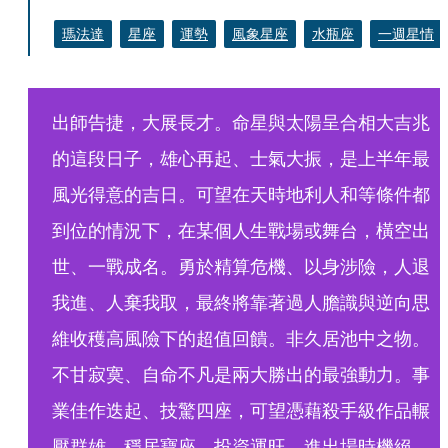
瑪法達
星座
運勢
風象星座
水瓶座
一週星情
出師告捷，大展長才。命星與太陽呈合相大吉兆
的這段日子，雄心再起、士氣大振，是上半年最
風光得意的吉日。可望在天時地利人和等條件都
到位的情況下，在某個人生戰場或舞台，橫空出
世、一戰成名。勇於精算危機、以身涉險，人退
我進、人棄我取，最終將靠著過人膽識與逆向思
維收穫高風險下的超值回饋。非久居池中之物。
不甘寂寞、自命不凡是兩大勝出的最強動力。事
業佳作迭起、技驚四座，可望憑藉殺手級作品輾
壓群雄、穩居寶座。投資運旺，進出場時機絕