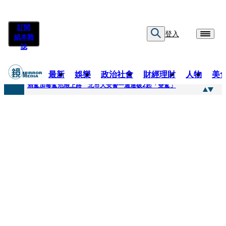
訂閱
登入
紙本雜
誌
最新
娛樂
政治社會
財經理財
人物
美
快訊
酒駕加毒駕危險上路 北市大安警一週連破2起「雙駕」
快訊
Ozone黃文廷、FEniX夏浦洋組「神隊友」 邱以太、林亭莉熱血狂奔殺青淚崩
快訊
AKIRA台北唱到一半突收兒子告白「爸爸I LOVE YOU」 驚喜林志玲同步曝光父親節「披薩蛋糕」