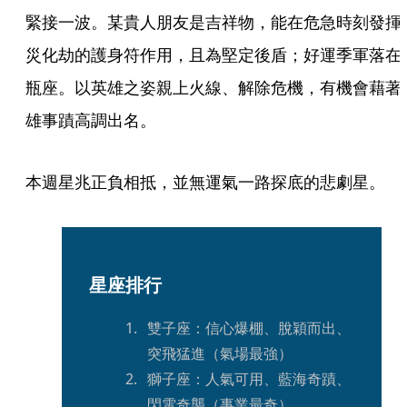
緊接一波。某貴人朋友是吉祥物，能在危急時刻發揮
災化劫的護身符作用，且為堅定後盾；好運季軍落在
瓶座。以英雄之姿親上火線、解除危機，有機會藉著
雄事蹟高調出名。
本週星兆正負相抵，並無運氣一路探底的悲劇星。
星座排行
雙子座：信心爆棚、脫穎而出、
突飛猛進（氣場最強）
獅子座：人氣可用、藍海奇蹟、
閃電奇襲（事業最奇）