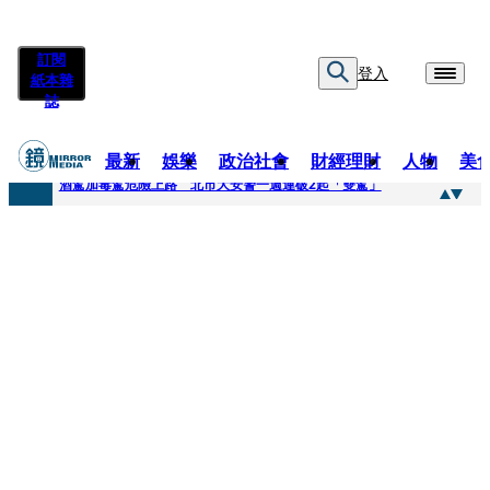
訂閱
登入
紙本雜
誌
最新
娛樂
政治社會
財經理財
人物
美
快訊
酒駕加毒駕危險上路 北市大安警一週連破2起「雙駕」
快訊
Ozone黃文廷、FEniX夏浦洋組「神隊友」 邱以太、林亭莉熱血狂奔殺青淚崩
快訊
AKIRA台北唱到一半突收兒子告白「爸爸I LOVE YOU」 驚喜林志玲同步曝光父親節「披薩蛋糕」