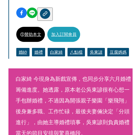
贊助本文
加入訂閱會員
婚紗
婚禮
白家綺
八點檔
吳東諺
豆腐媽媽
白家綺 今現身為新戲宣傳，也同步分享六月婚禮
籌備進度。她透露，原本老公吳東諺很有心想一
手包辦婚禮，不過因為開張親子樂園「樂飛翔」
後身兼多職、工作忙碌，最後夫妻倆決定「分頭
進行」，由她主導婚禮瑣事，吳東諺則負責婚禮
當天的節目安排與驚喜橋段。