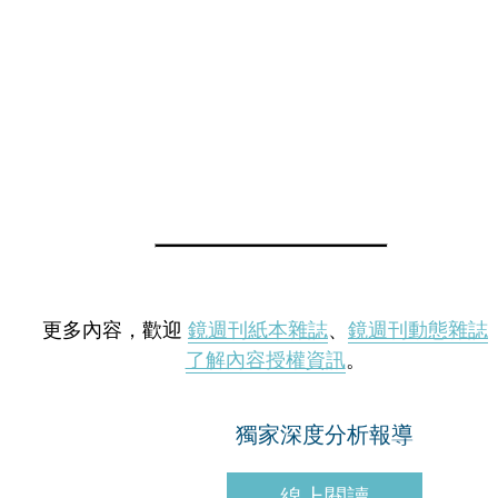
更多內容，歡迎
鏡週刊紙本雜誌
、
鏡週刊動態雜誌
了解內容授權資訊
。
獨家深度分析報導
線上閱讀