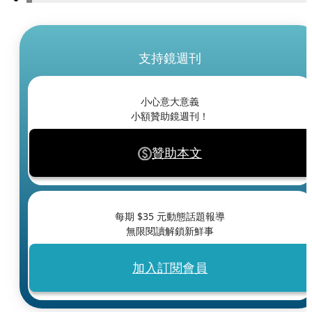
支持鏡週刊
小心意大意義
小額贊助鏡週刊！
贊助本文
每期 $
35
元動態話題報導
無限閱讀解鎖新鮮事
加入訂閱會員