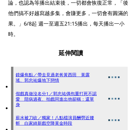
論，也認為等播出結束後，一切都會恢復正常，「後
他們搞不好越寫越多集，會賺更多，一切會有圓滿的
果。」6/8起 週一至週五21:15播出，每天播出一小
時。
延伸閱讀
鏡爆焦點／帶去見過老爸黃西田 黃露
瑤、郭忠祐爆地下戀情
假戲真做沒名分1／郭忠祐偶包重打死不認
愛 陪病過夜、拍戲同進出他卻稱：還單
身
薪水被刀砍／獨家！八點檔演員酬勞近腰
斬 白家綺新戲空降黃金時段