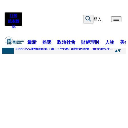
訂閱
登入
紙本雜
誌
最新
娛樂
政治社會
財經理財
人物
美
快訊
5566小刀爆離婚台玻千金！14年豪門婚碎原因曝 岳母徐莉玲風暴意外揭家族祕辛
快訊
徐莉玲喪子劇變／徐莉玲「巨大哀傷足不出戶」 解密長子身世
快訊
醫美偷拍案無影像網紅律師仍喊提告 學者：須具備侵權要件