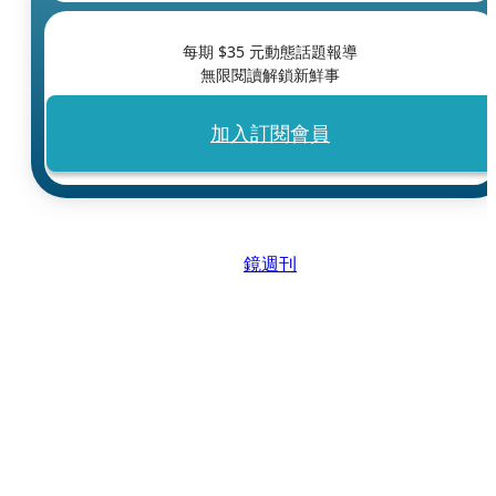
每期 $
35
元動態話題報導
無限閱讀解鎖新鮮事
加入訂閱會員
鏡週刊