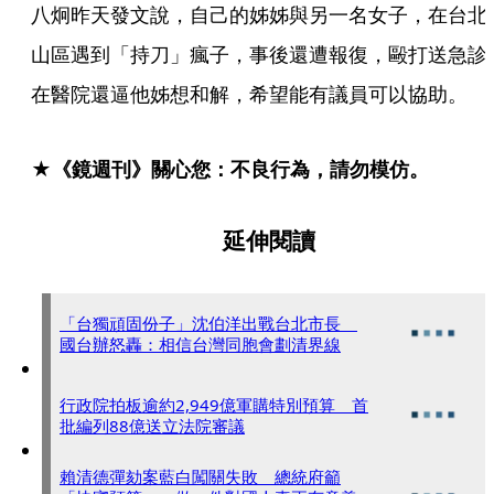
八炯昨天發文說，自己的姊姊與另一名女子，在台北
山區遇到「持刀」瘋子，事後還遭報復，毆打送急診
在醫院還逼他姊想和解，希望能有議員可以協助。
★《鏡週刊》關心您：不良行為，請勿模仿。
延伸閱讀
「台獨頑固份子」沈伯洋出戰台北市長
國台辦怒轟：相信台灣同胞會劃清界線
行政院拍板逾約2,949億軍購特別預算 首
批編列88億送立法院審議
賴清德彈劾案藍白闖關失敗 總統府籲