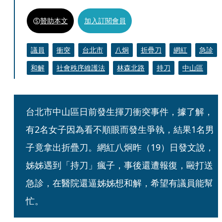
贊助本文
加入訂閱會員
議員
衝突
台北市
八炯
折疊刀
網紅
急診
和解
社會秩序維護法
林森北路
持刀
中山區
台北市中山區日前發生揮刀衝突事件，據了解，
有2名女子因為看不順眼而發生爭執，結果1名男
子竟拿出折疊刀。網紅八炯昨（19）日發文說，
姊姊遇到「持刀」瘋子，事後還遭報復，毆打送
急診，在醫院還逼姊姊想和解，希望有議員能幫
忙。