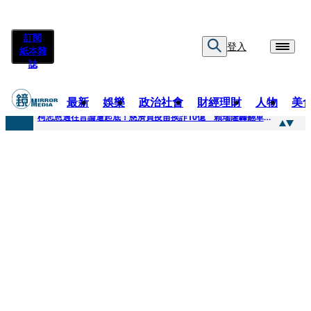
訂閱
登入
紙本雜
誌
最新
娛樂
政治社會
財經理財
人物
美
快訊
柯志恩過往言論遭起底！慈濟買疫苗挨詐10億 賴瑞隆轟翻車：應為當年錯誤道歉
快訊
善款不是私房錢！慈濟採購疫苗被騙10億沒報案遭炎上 基金會緊急說明
快訊
王凱靈堂遺照曝！選用3年前「白衣燦笑照」背後故事洋蔥超大顆... 70歲媽媽打破禁忌送愛子