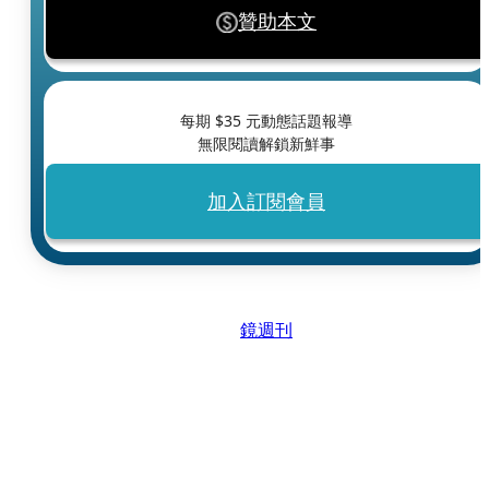
贊助本文
每期 $
35
元動態話題報導
無限閱讀解鎖新鮮事
加入訂閱會員
鏡週刊