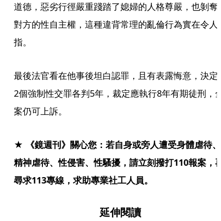
道德，惡劣行徑嚴重踐踏了媳婦的人格尊嚴，也剝奪
對方的性自主權，這種違背常理的亂倫行為實在令人
指。
最後法官看在他事後坦白認罪，且有表露悔意，決定
2個強制性交罪各判5年，裁定應執行8年有期徒刑，
案仍可上訴。
★ 《鏡週刊》關心您：若自身或旁人遭受身體虐待、
精神虐待、性侵害、性騷擾，請立刻撥打110報案，
尋求113專線，求助專業社工人員。
延伸閱讀