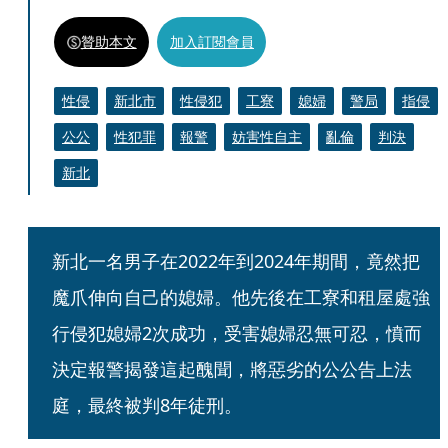
贊助本文
加入訂閱會員
性侵
新北市
性侵犯
工寮
媳婦
警局
指侵
公公
性犯罪
報警
妨害性自主
亂倫
判決
新北
新北一名男子在2022年到2024年期間，竟然把
魔爪伸向自己的媳婦。他先後在工寮和租屋處強
行侵犯媳婦2次成功，受害媳婦忍無可忍，憤而
決定報警揭發這起醜聞，將惡劣的公公告上法
庭，最終被判8年徒刑。