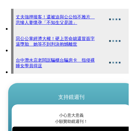
丈夫強押接客！還被迫與公公拍不雅片
悲慘人妻懷孕「不知生父是誰」
惡公公掌經濟大權！硬上苦命媳還冒簽字
逼墮胎 她等不到判決抱憾離世
台中潛水店老闆誆騙櫃台騙房卡 指侵裸
睡女學員得逞
支持鏡週刊
小心意大意義
小額贊助鏡週刊！