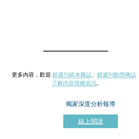
更多內容，歡迎
鏡週刊紙本雜誌
、
鏡週刊動態雜誌
了解內容授權資訊
。
獨家深度分析報導
線上閱讀