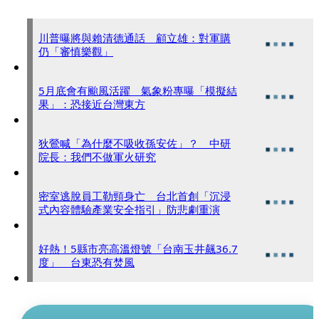
川普曝將與賴清德通話 顧立雄：對軍購
仍「審慎樂觀」
5月底會有颱風活躍 氣象粉專曝「模擬結
果」：恐接近台灣東方
狄鶯喊「為什麼不吸收孫安佐」？ 中研
院長：我們不做軍火研究
密室逃脫員工勒頸身亡 台北首創「沉浸
式內容體驗產業安全指引」防悲劇重演
好熱！5縣市亮高溫燈號「台南玉井飆36.7
度」 台東恐有焚風