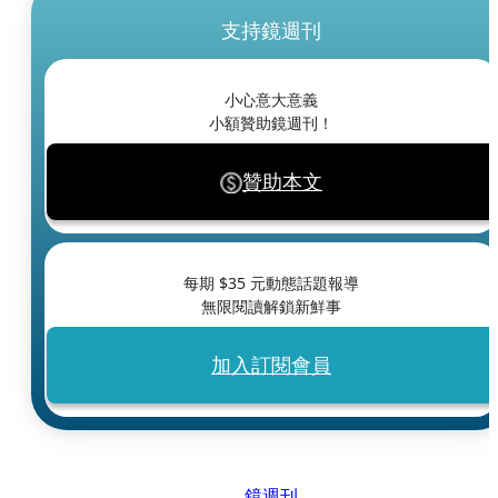
支持鏡週刊
小心意大意義
小額贊助鏡週刊！
贊助本文
每期 $
35
元動態話題報導
無限閱讀解鎖新鮮事
加入訂閱會員
鏡週刊