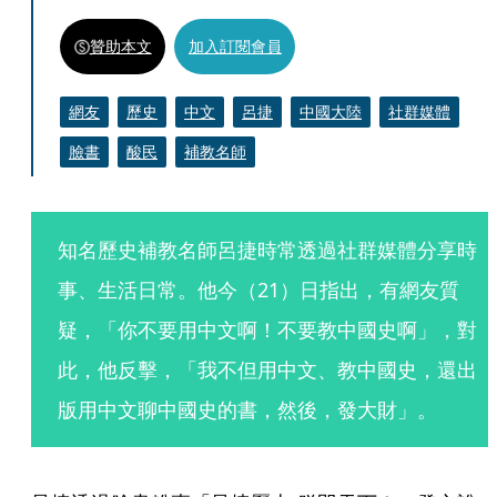
贊助本文
加入訂閱會員
網友
歷史
中文
呂捷
中國大陸
社群媒體
臉書
酸民
補教名師
知名歷史補教名師呂捷時常透過社群媒體分享時
事、生活日常。他今（21）日指出，有網友質
疑，「你不要用中文啊！不要教中國史啊」，對
此，他反擊，「我不但用中文、教中國史，還出
版用中文聊中國史的書，然後，發大財」。