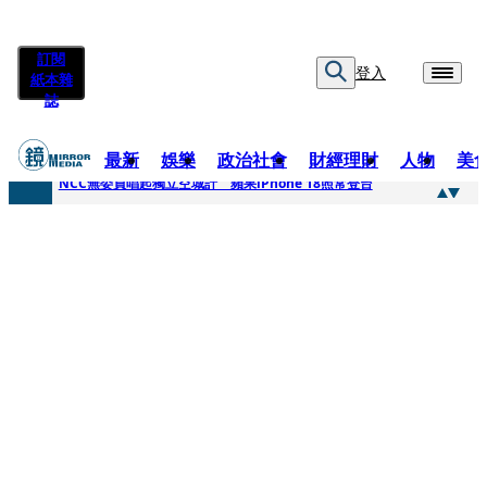
訂閱
登入
紙本雜
誌
最新
娛樂
政治社會
財經理財
人物
美
快訊
NCC無委員唱起獨立空城計 蘋果iPhone 18照常登台
快訊
六強片齊聚桃影 小薰《祖先鬼》回桃影娘家 《長安的荔枝》桃影加映一票難求
快訊
8年磨一劍 陳法拉自編自導《Bloodline》進軍多倫多 柯林法洛姊弟相挺