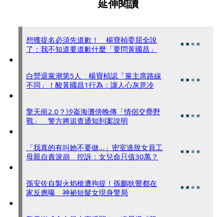
延伸閱讀
想獲提名必須先道歉！ 楊寶楨委屈全說
了：我不知道要道歉什麼「要問黃國昌」
白營退黨潮第5人 楊寶楨認「黨主席路線
不同」！酸黃國昌1行為：讓人心灰意冷
擎天崗2.0？沙崙海灘傍晚傳「情侶交疊野
戰」 警方將追查通知到案說明
「我真的有叫她不要做...」密室逃脫女員工
母親自責淚崩 控訴：女兒命只值30萬？
孫安佐自製火焰槍遭拘提！孫鵬狄鶯都在
家反應曝 神祕短髮女現身警局