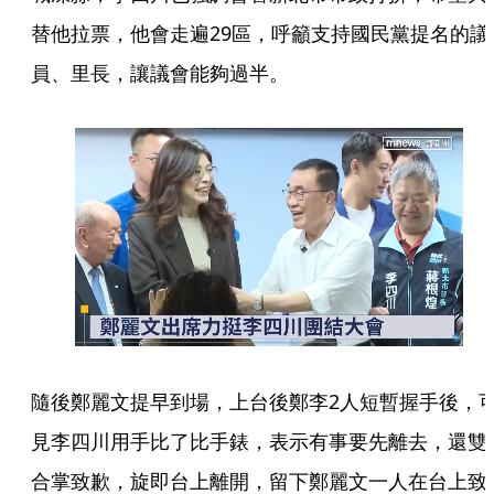
替他拉票，他會走遍29區，呼籲支持國民黨提名的議
員、里長，讓議會能夠過半。
隨後鄭麗文提早到場，上台後鄭李2人短暫握手後，
見李四川用手比了比手錶，表示有事要先離去，還雙
合掌致歉，旋即台上離開，留下鄭麗文一人在台上致