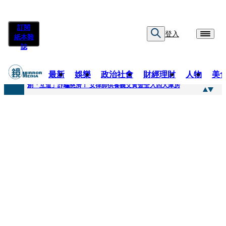
訂閱
登入
紙本雜
誌
最新
娛樂
政治社會
財經理財
人物
美
快訊
創「互道」詐騙慈濟！ 女律師供養義父黃金全入四大庫房
快訊
前時力黨魁表態「反對刪公視預算」 盼在野三思：改凍結處理受質疑項目
快訊
六強片齊聚桃影 小薰《祖先鬼》回桃影娘家 《長安的荔枝》桃影加映一票難求