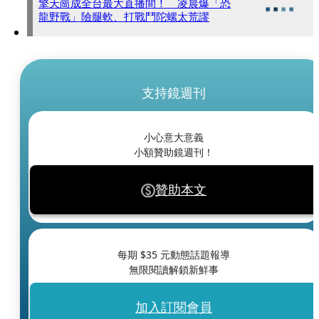
擎天崗成全台最大直播間！ 凌晨爆「恐
龍野戰」險腿軟、打戰鬥陀螺太荒謬
支持鏡週刊
小心意大意義
小額贊助鏡週刊！
贊助本文
每期 $
35
元動態話題報導
無限閱讀解鎖新鮮事
加入訂閱會員