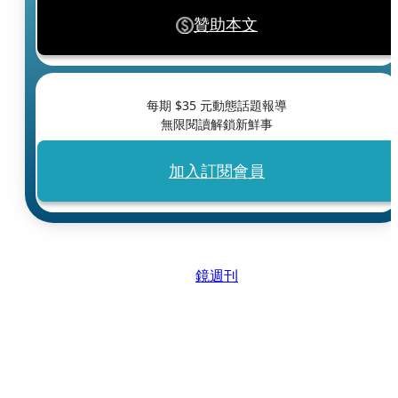
贊助本文
每期 $
35
元動態話題報導
無限閱讀解鎖新鮮事
加入訂閱會員
鏡週刊