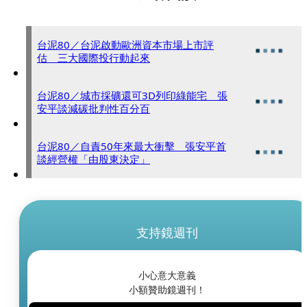
台泥80／台泥啟動歐洲資本市場上市評
估 三大國際投行動起來
台泥80／城市採礦還可3D列印綠能宅 張
安平談減碳批判性百分百
台泥80／自責50年來最大衝擊 張安平首
談經營權「由股東決定」
支持鏡週刊
小心意大意義
小額贊助鏡週刊！