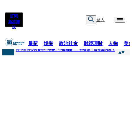
訂閱
登入
紙本雜
誌
最新
娛樂
政治社會
財經理財
人物
美
快訊
台中市府公告驚見中央變「中國國徽」 他傻眼：這是真的嗎？
快訊
明知辣椒粉含蘇丹紅還賣！無良業者撈百萬喊「吃了沒差」 法官打臉判6月不准緩刑
快訊
被滲透？市府公告驚見「中國國徽」 台中市都發局長認了3錯誤