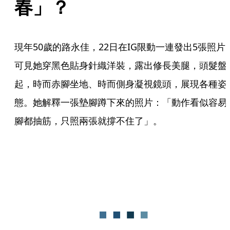
春」？
現年50歲的路永佳，22日在IG限動一連發出5張照片
可見她穿黑色貼身針織洋裝，露出修長美腿，頭髮盤
起，時而赤腳坐地、時而側身凝視鏡頭，展現各種姿
態。她解釋一張墊腳蹲下來的照片：「動作看似容易
腳都抽筋，只照兩張就撐不住了」。