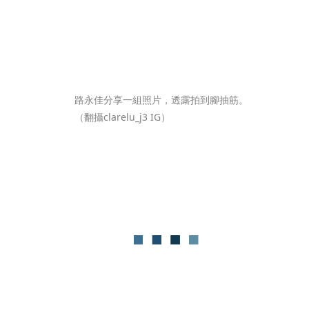
路永佳分享一組照片，透露拍到腳抽筋。
（翻攝clarelu_j3 IG）