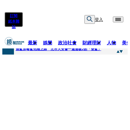
訂閱
登入
紙本雜
誌
最新
娛樂
政治社會
財經理財
人物
美
快訊
酒駕加毒駕危險上路 北市大安警一週連破2起「雙駕」
快訊
Ozone黃文廷、FEniX夏浦洋組「神隊友」 邱以太、林亭莉熱血狂奔殺青淚崩
快訊
AKIRA台北唱到一半突收兒子告白「爸爸I LOVE YOU」 驚喜林志玲同步曝光父親節「披薩蛋糕」