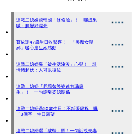
連戰二媳婦飛韓國「修修臉」！ 曬成果
喊：臉變好漂亮
蔡依珊47歲生日收驚喜！ 「美魔女親
姊」暖心慶生她感動
連戰二媳婦曝「被生活淹沒」心聲！ 談
情緒起伏：人可以復位
連戰二媳婦「趕場替婆婆連方瑀慶
生」！ 一句話曝婆媳關係
連戰二媳婦過50歲生日！不鋪張慶祝 曝
「3個字」生日願望
連戰二媳婦曬「破鞋」照！一句話洩夫妻