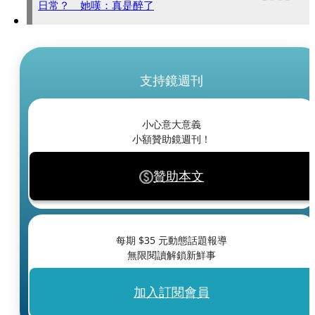
日常？ 她嘆：真是醉了
支持鏡週刊
小心意大意義
小額贊助鏡週刊！
贊助本文
每期 $
35
元動態話題報導
無限閱讀解鎖新鮮事
加入訂閱會員