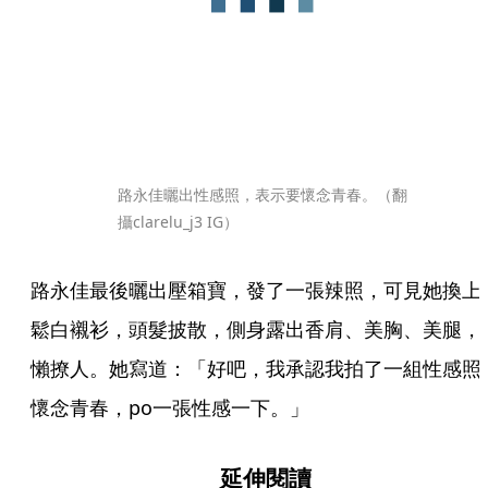
路永佳曬出性感照，表示要懷念青春。（翻
攝clarelu_j3 IG）
路永佳最後曬出壓箱寶，發了一張辣照，可見她換上
鬆白襯衫，頭髮披散，側身露出香肩、美胸、美腿，
懶撩人。她寫道：「好吧，我承認我拍了一組性感照
懷念青春，po一張性感一下。」
延伸閱讀