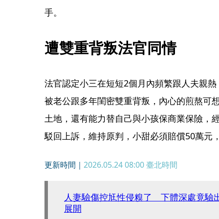
手。
遭雙重背叛法官同情
法官認定小三在短短2個月內頻繁跟人夫親熱
被老公跟多年閨密雙重背叛，內心的煎熬可
土地，還有能力替自己與小孩保商業保險，
駁回上訴，維持原判，小甜必須賠償50萬元
更新時間｜
2026.05.24 08:00
臺北時間
人妻驗傷控尪性侵糗了 下體深處竟驗出
展開