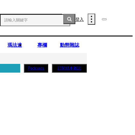
登入
瑪法達
專欄
動態雜誌
訂閱紙本雜誌
Podcasts