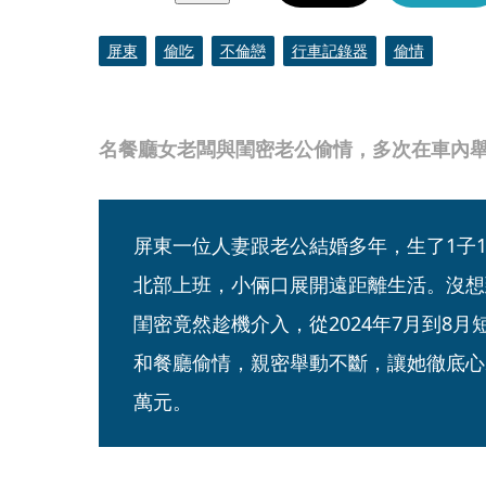
屏東
偷吃
不倫戀
行車記錄器
偷情
名餐廳女老闆與閨密老公偷情，多次在車內舉止
屏東一位人妻跟老公結婚多年，生了1子
北部上班，小倆口展開遠距離生活。沒想
閨密竟然趁機介入，從2024年7月到8
和餐廳偷情，親密舉動不斷，讓她徹底心
萬元。