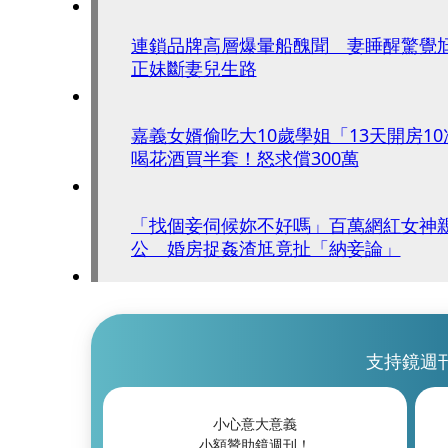
連鎖品牌高層爆暈船醜聞 妻睡醒驚覺
正妹斷妻兒生路
嘉義女婿偷吃大10歲學姐「13天開房1
喝花酒買半套！怒求償300萬
「找個妾伺候妳不好嗎」百萬網紅女神
公 婚房捉姦渣尪竟扯「納妾論」
支持鏡週
小心意大意義
小額贊助鏡週刊！