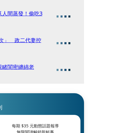
尪人間蒸發！偷吃3
0次」 政二代妻控
親睹閨密纏綿老
刊
每期 $
35
元動態話題報導
無限閱讀解鎖新鮮事