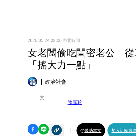
2026.05.24 08:00
臺北時間
女老闆偷吃閨密老公 從
「搖大力一點」
政治社會
文
陳嘉玲
贊助本文
加入訂閱會