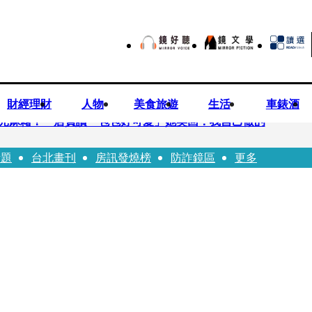
財經理財
人物
美食旅遊
生活
車錶酒
0元麻糬！ 店員讚「包包好可愛」她笑回：我自己做的
話題
台北畫刊
房訊發燒榜
防詐鏡區
更多
、假學歷！ 友「扯郭台銘」曝交往內幕：我們又不像他
業公會理事長 提四大策略續走台灣零售業新局