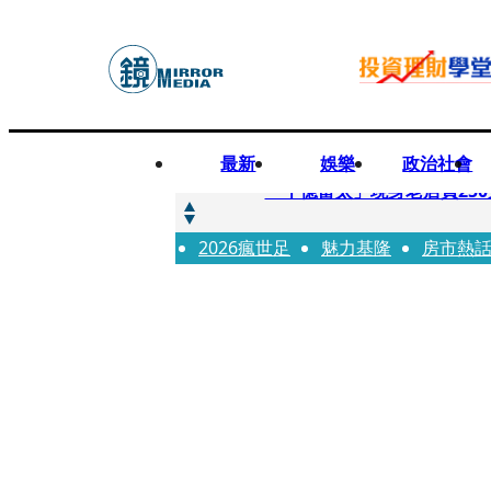
最新
娛樂
政治社會
快訊
「千億富太」現身老店買25
2026瘋世足
快訊
魅力基隆
房市熱
姜厚任小24歲女友爆當小三
快訊
吳昕陽新任無店面零售商業同