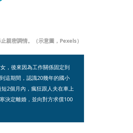
親密調情。（示意圖，Pexels）
1女，後來因為工作關係固定到
到這期間，認識20幾年的國小
月短短2個月內，瘋狂跟人夫在車上
寒決定離婚，並向對方求償100