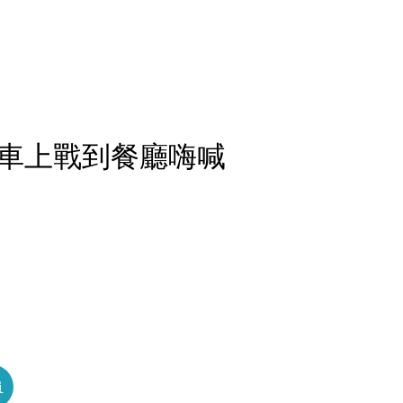
車上戰到餐廳嗨喊
員