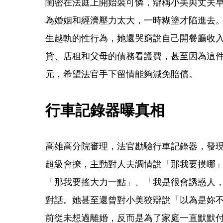
閨密在法庭上開始裝可憐，辯稱小美與丈夫早
為婚姻和經濟壓力太大，一時糊塗才陷進去
生越軌的性行為，她還哭窮說自己開餐廳收入
貸、店租和父母的債務看護費，甚至因為這件
元，希望法官手下留情能夠減免賠償。
行車記錄器曝真相
高雄高分院審理，法官勘驗行車記錄器，發
超級會撩，主動對人夫調情說「那我要摸哪
「那我要搖大力一點」、「我是很會誘惑人
對話。她甚至還曾對小美狡辯說「以為是妳
前從未想過離婚，反而是為了家庭一直默默