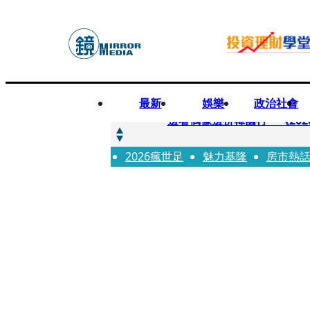
最新
娛樂
政治社會
快訊
邊看偶像邊拚韓國行 《2026
2026瘋世足
快訊
魅力基隆
房市熱
代誌大條火急跳船？ 宏碁派
快訊
一句「請回去坐好」 特教生