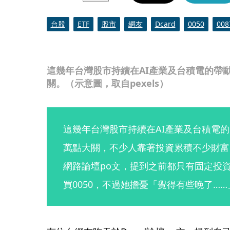
台股
ETF
股市
網友
Dcard
0050
008
這幾年台灣股市持續在AI產業及台積電的帶
關。（示意圖，取自pexels）
這幾年台灣股市持續在AI產業及台積電
萬點大關，不少人靠著投資累積不少財富
網路論壇po文，提到之前都只有固定投資
買0050，不過她擔憂「覺得有些晚了…