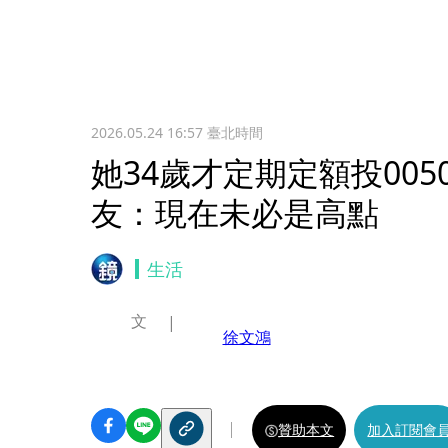
2026.05.24 16:57
臺北時間
她34歲才定期定額投00
友：現在未必是高點
生活
文
徐文鴻
贊助本文
加入訂閱會