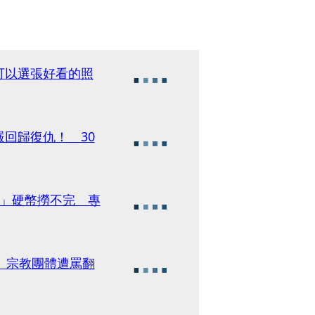
可以選張好看的照
回歸復仇！ 30
海」硬幣撈不完 專
 宗教團體遭罵翻