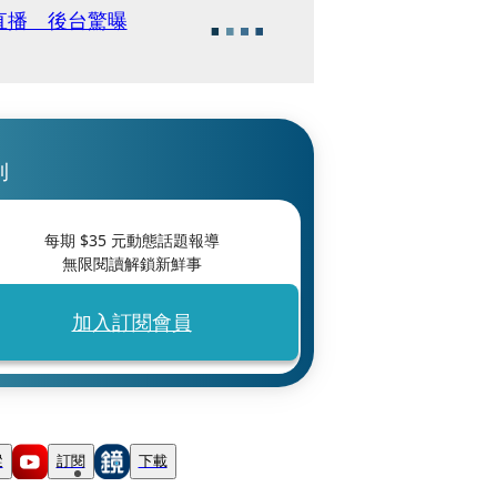
直播 後台驚曝
刊
每期 $
35
元動態話題報導
無限閱讀解鎖新鮮事
加入訂閱會員
蹤
訂閱
下載