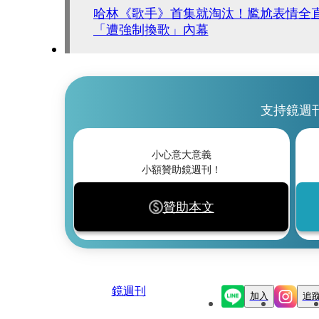
哈林《歌手》首集就淘汰！尷尬表情全
「遭強制換歌」內幕
支持鏡週
小心意大意義
小額贊助鏡週刊！
贊助本文
鏡週刊
加入
追