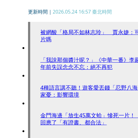
更新時間｜
2026.05.24 16:57
臺北時間
被網酸「格局不如林志玲」 賈永婕：
片嗎
「我說那個醬汁呢？」《中華一番》李嚴
年前失誤念念不忘：絕不再犯
4種語言講不聽！遊客愛丟錢「忍野八
家憂：影響環境
金門海邊「放生45萬文蛤」慘死一片！
回應了「有證書、都合法」