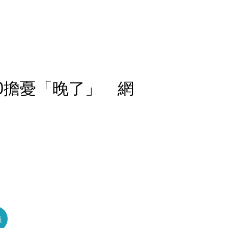
50擔憂「晚了」 網
員