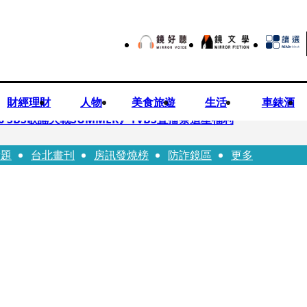
財經理財
人物
美食旅遊
生活
車錶酒
 SBS歌謠大戰SUMMER》TVBS直播祭追星福利
話題
台北畫刊
房訊發燒榜
防詐鏡區
更多
任李文詳接掌兆基屋管2天就喊撤出！
持斷掃把戳女代課老師眼睛大失血近失明