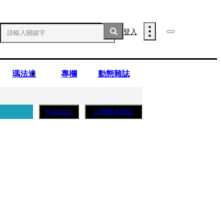
登入
瑪法達
專欄
動態雜誌
訂閱紙本雜誌
Podcasts