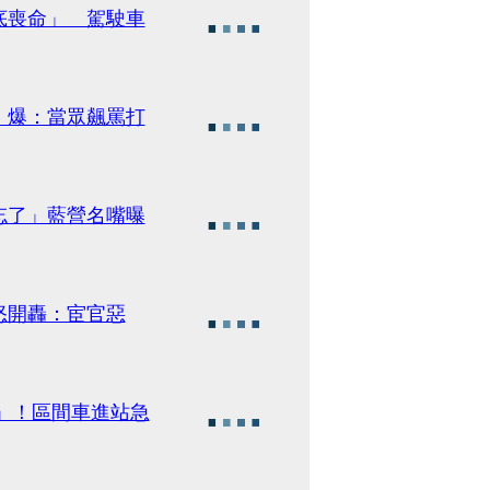
底喪命」 駕駛車
》爆：當眾飆罵打
忘了」藍營名嘴曝
怒開轟：宦官惡
」！區間車進站急