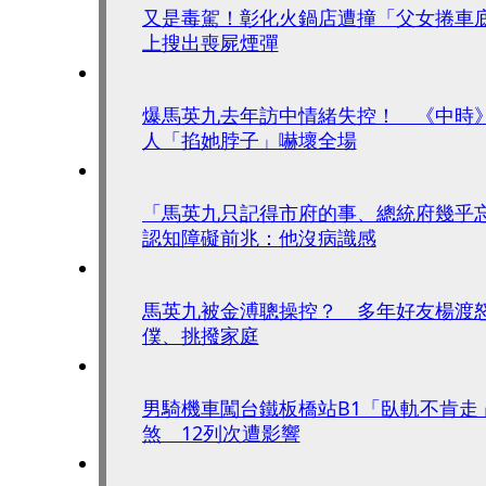
又是毒駕！彰化火鍋店遭撞「父女捲車
上搜出喪屍煙彈
爆馬英九去年訪中情緒失控！ 《中時
人「掐她脖子」嚇壞全場
「馬英九只記得市府的事、總統府幾乎
認知障礙前兆：他沒病識感
馬英九被金溥聰操控？ 多年好友楊渡
僕、挑撥家庭
男騎機車闖台鐵板橋站B1「臥軌不肯走
煞 12列次遭影響