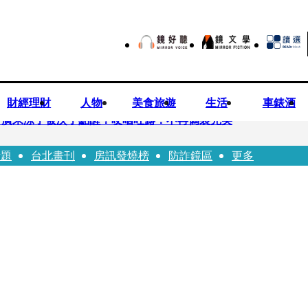
財經理財
人物
美食旅遊
生活
車錶酒
 廣末涼子被次子點醒！哽咽吐露：不再偽裝完美
話題
台北畫刊
房訊發燒榜
防詐鏡區
更多
優當工程師 接單「網站製作」
逝！13愛犬伴屍多日未啃食 忠犬挨餓「死守遺體」警戒護主惹淚