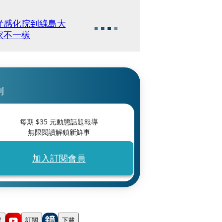
從感化院到綠島大
家不一樣
刊
每期 $
35
元動態話題報導
無限閱讀解鎖新鮮事
加入訂閱會員
蹤
訂閱
下載