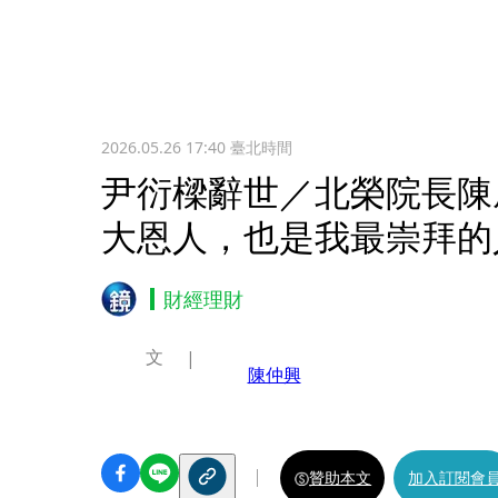
2026.05.26 17:40
臺北時間
尹衍樑辭世／北榮院長陳
大恩人，也是我最崇拜的
財經理財
文
陳仲興
贊助本文
加入訂閱會