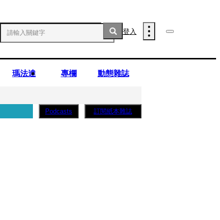
登入
瑪法達
專欄
動態雜誌
訂閱紙本雜誌
Podcasts