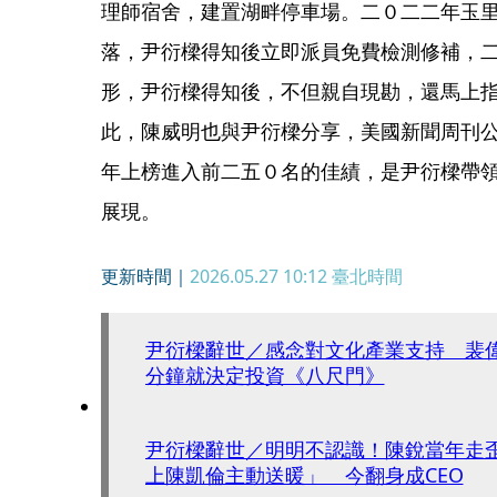
理師宿舍，建置湖畔停車場。二０二二年玉
落，尹衍樑得知後立即派員免費檢測修補，
形，尹衍樑得知後，不但親自現勘，還馬上
此，陳威明也與尹衍樑分享，美國新聞周刊
年上榜進入前二五０名的佳績，是尹衍樑帶
展現。
更新時間｜
2026.05.27 10:12
臺北時間
尹衍樑辭世／感念對文化產業支持 裴
分鐘就決定投資《八尺門》
尹衍樑辭世／明明不認識！陳銳當年走
上陳凱倫主動送暖」 今翻身成CEO