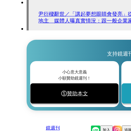
尹衍樑辭世／「講起夢想眼睛會發亮」
地主 媒體人曝真實情況：跟一般企業
支持鏡週
小心意大意義
小額贊助鏡週刊！
贊助本文
鏡週刊
加入
追