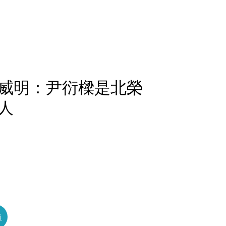
威明：尹衍樑是北榮
人
員