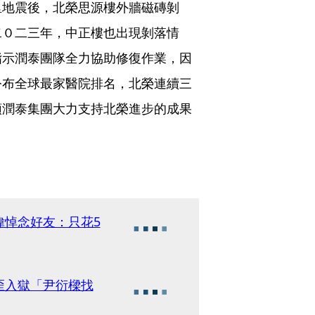
里地震後，北榮思源樓外牆磁磚剝
二０二三年，中正樓也出現剝落情
指示潤泰團隊全力協助修復作業，因
公布全球最家醫院排名，北榮連續三
領潤泰集團大力支持北榮進步的成果
偉悼念好友：只花5
歪入獄「尹衍樑找