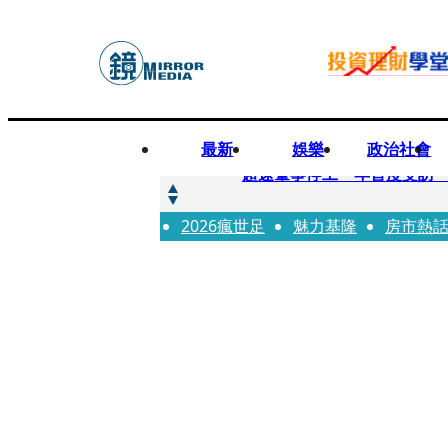
最新
娛樂
政治社會
快訊
超速肇事停工一年首度受訪
2026瘋世足
快訊
魅力基隆
房市熱
暗黑界轉戰科技圈！前AV女
快訊
鼻酸畫面曝...獨居飼主猝