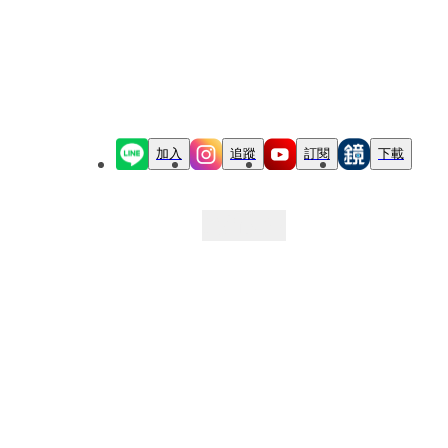
加入
追蹤
訂閱
下載
最新文章