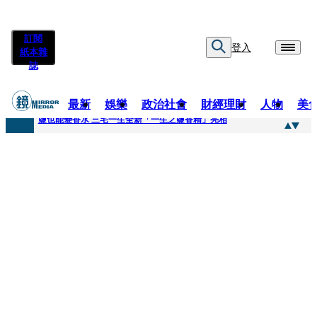
訂閱
登入
紙本雜
誌
最新
娛樂
政治社會
財經理財
人物
美
快訊
鹽也能變香水 三宅一生全新「一生之鹽香精」亮相
快訊
不堪妻子碎念情緒失控 桃園八旬翁毆妻致死檢聲押
快訊
蔡依珊撕掉「完美」標籤！ 認了「我也會崩潰」：傷口終究會癒合