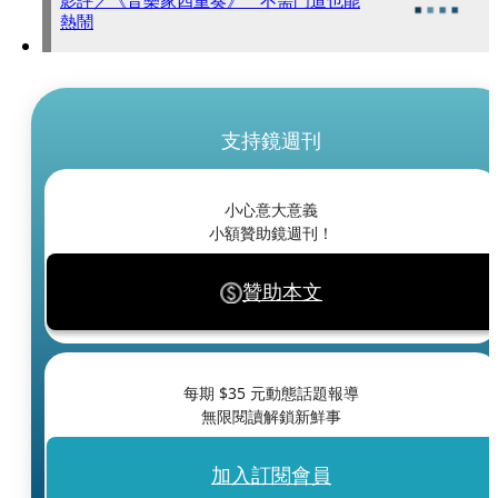
影評／《音樂家四重奏》 不需門道也能
熱鬧
支持鏡週刊
小心意大意義
小額贊助鏡週刊！
贊助本文
每期 $
35
元動態話題報導
無限閱讀解鎖新鮮事
加入訂閱會員