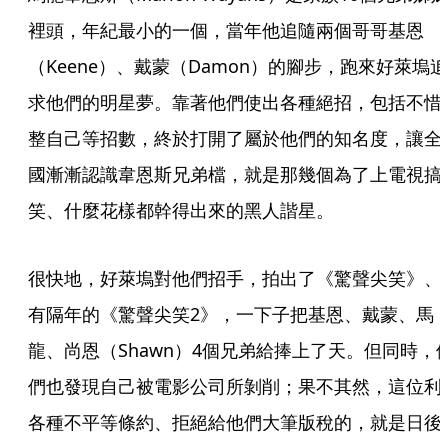
裡頭，年紀最小的一個，當年他追隨兩個哥哥基恩
（Keene）、戴蒙（Damon）的腳步，跑來好萊塢追
求他們的明星夢。靠著他們使出各種絕招，包括不惜
整自己等招數，終於打開了屬於他們的知名度，讓全
國漸漸認識韋恩斯兄弟檔，就是那幾個為了上電視搞
笑、什麼花樣都幹得出來的黑人諧星。
很快地，好萊塢對他們招手，拍出了《驚聲尖笑》、
有隔年的《驚聲尖笑2》，一下子把基恩、戴蒙、馬
龍、尚恩（Shawn）4個兄弟給捧上了天。但同時，
們也發現自己被電影公司所剝削；果不其然，這位利
各種不平等條約、拒絕給他們大筆版稅的，就是日後