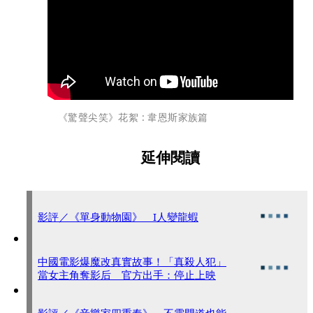
《驚聲尖笑》花絮 : 韋恩斯家族篇
延伸閱讀
影評／《單身動物園》 I人變龍蝦
中國電影爆魔改真實故事！「真殺人犯」
當女主角奪影后 官方出手：停止上映