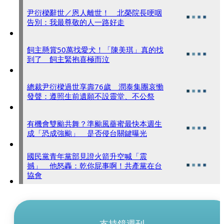
尹衍樑辭世／恩人離世！ 北榮院長哽咽
告別：我最尊敬的人一路好走
飼主懸賞50萬找愛犬！「陳美琪」真的找
到了 飼主緊抱喜極而泣
總裁尹衍樑過世享壽76歲 潤泰集團哀慟
發聲：遵照生前遺願不設靈堂、不公祭
有機會雙颱共舞？準颱風薔蜜最快本週生
成「恐成強颱」 是否侵台關鍵曝光
國民黨青年黨部見證火箭升空喊「震
撼」 他怒轟：乾你屁事啊！共產黨在台
協會
支持鏡週刊