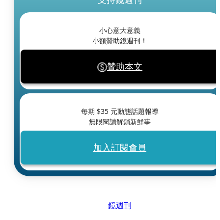
小心意大意義
小額贊助鏡週刊！
贊助本文
每期 $
35
元動態話題報導
無限閱讀解鎖新鮮事
加入訂閱會員
鏡週刊