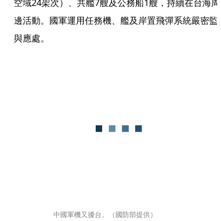
空域24架次）、共艦7艘及公務船1艘，持續在台海周
邊活動。國軍運用任務機、艦及岸置飛彈系統嚴密監
與應處。
中國軍機又擾台。（國防部提供）