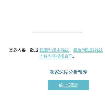
更多內容，歡迎
鏡週刊紙本雜誌
、
鏡週刊動態雜誌
了解內容授權資訊
。
獨家深度分析報導
線上閱讀