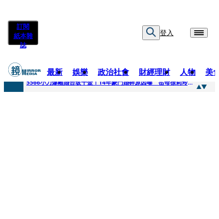
訂閱
登入
紙本雜
誌
最新
娛樂
政治社會
財經理財
人物
美
快訊
5566小刀爆離婚台玻千金！14年豪門婚碎原因曝 岳母徐莉玲風暴意外揭家族祕辛
快訊
徐莉玲喪子劇變／徐莉玲「巨大哀傷足不出戶」 解密長子身世
快訊
醫美偷拍案無影像網紅律師仍喊提告 學者：須具備侵權要件