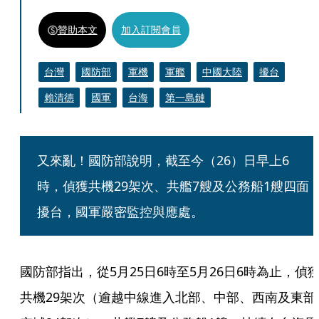
贊助本文
加入訂閱會員
台灣
國防部
軍機
軍艦
中國大陸
擾台
賴清德
國軍
台海
第一島鏈
又來亂！國防部說明，截至今（26）日早上6
時，偵獲共機29架次、共艦7艘及公務船1艘四面
擾台，國軍嚴密監控與應處。
國防部指出，從5月25日6時至5月26日6時為止，偵
共機29架次（逾越中線進入北部、中部、西南及東部