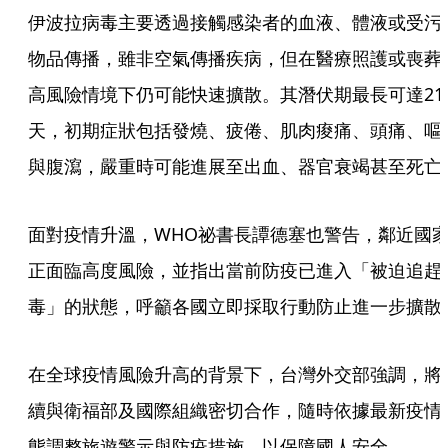
伊波拉病毒主要透過接觸感染者的血液、體液或受污
物品傳播，雖非空氣傳播疾病，但在醫療照護或喪葬
高風險情境下仍可能快速擴散。其潛伏期最長可達21
天，初期症狀包括發燒、疲倦、肌肉痠痛、頭痛、嘔
與腹瀉，嚴重時可能進展至出血、器官衰竭甚至死亡
面對疫情升溫，WHO祕書長譚德塞也警告，鄰近國
正面臨高度風險，並指出當前防疫已進入「被迫追趕
毒」的狀態，呼籲各國立即採取行動防止進一步擴散
在全球疫情風險升高的背景下，台灣外交部強調，將
續與衛福部及國際組織密切合作，隨時依據最新疫情
態調整旅遊警示與防疫措施，以保障國人安全。