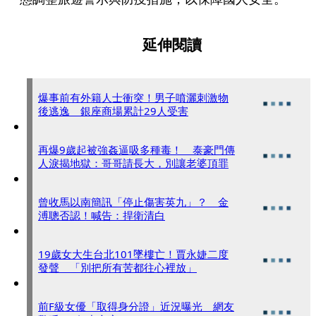
延伸閱讀
爆事前有外籍人士衝突！男子噴灑刺激物
後逃逸 銀座商場累計29人受害
再爆9歲起被強姦逼吸多種毒！ 泰豪門傳
人淚揭地獄：哥哥請長大，別讓老婆頂罪
曾收馬以南簡訊「停止傷害英九」？ 金
溥聰否認！喊告：捍衛清白
19歲女大生台北101墜樓亡！賈永婕二度
發聲 「別把所有苦都往心裡放」
前F級女優「取得身分證」近況曝光 網友