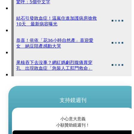
驚呼：5個中文字
結石引發敗血症！温嵐住進加護病房搶救
10天 最新病容曝光
恭喜！依依「花36小時自然產」喜迎愛
女 納豆陪產感動大哭
果核吞下去沒事？網紅媽劇烈腹痛胃穿
孔 出現敗血症「急裝人工肛門救命」
支持鏡週刊
小心意大意義
小額贊助鏡週刊！