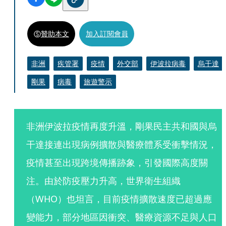
贊助本文
加入訂閱會員
非洲
疾管署
疫情
外交部
伊波拉病毒
烏干達
剛果
病毒
旅遊警示
非洲伊波拉疫情再度升溫，剛果民主共和國與烏
干達接連出現病例擴散與醫療體系受衝擊情況，
疫情甚至出現跨境傳播跡象，引發國際高度關
注。由於防疫壓力升高，世界衛生組織
（WHO）也坦言，目前疫情擴散速度已超過應
變能力，部分地區因衝突、醫療資源不足與人口