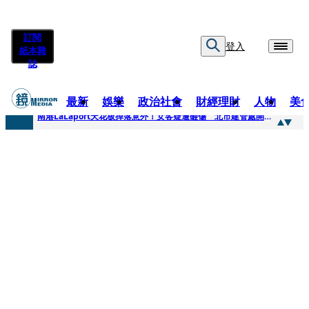
訂閱
登入
紙本雜
誌
最新
娛樂
政治社會
財經理財
人物
美
快訊
南港LaLaport天花板掉落意外！女客疑遭砸傷 北市建管處開罰30萬
快訊
川普又出招！多晶矽產品課15%關稅12月生效 經濟部回應了
快訊
美伊衝突要注意！ 台塑四寶7月營收齊揚股價抗跌