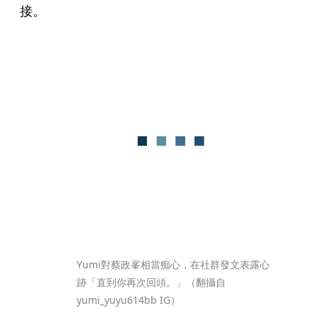
接。
Yumi對蔡政峯相當痴心，在社群發文表露心
跡「直到你再次回頭。」（翻攝自
yumi_yuyu614bb IG）