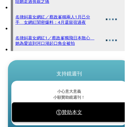
陪她走過喪親之痛
名律糾葛女網紅／蔡政峯稱兩人1月己分
手 女網紅閨密爆料：4月還留宿過夜
名律糾葛女網紅1／蔡政峯獨飛日本散心
她為愛追到河口湖起口角全被拍
支持鏡週刊
小心意大意義
小額贊助鏡週刊！
贊助本文