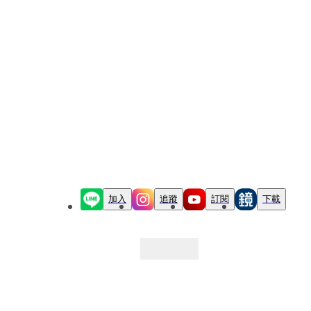
加入
追蹤
訂閱
下載
最新文章