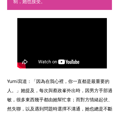
制，她也接受。
Yumi寫道：「因為在我心裡，你一直都是最重要的
人。」她提及，每次與蔡政峯外出時，因男方手部過
敏，很多東西幾乎都由她幫忙拿；而對方情緒起伏、
然失聯，以及遇到問題時選擇不溝通，她也總是不斷