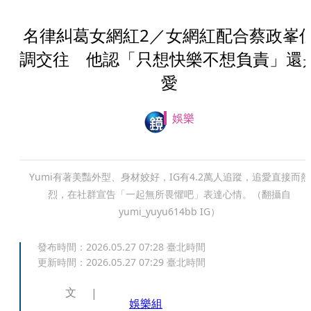
名律糾葛女網紅2／女網紅配合蔡政峯
調交往 他認「只想快樂不想負責」還
愛
娛樂
Yumi有著美豔外型、身材姣好，IG有4.2萬人追蹤，追愛直接而熱
烈，在社群宣告「一起無所畏懼吧」表達心情。（翻攝自
yumi_yuyu614bb IG）
發布時間：
2026.05.27 07:28
臺北時間
更新時間：
2026.05.27 07:29
臺北時間
文
娛樂組