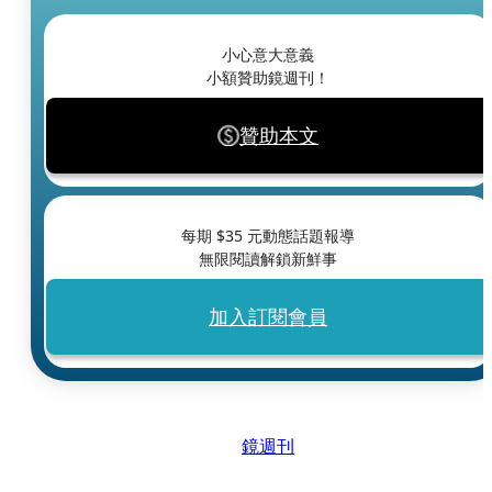
小心意大意義
小額贊助鏡週刊！
贊助本文
每期 $
35
元動態話題報導
無限閱讀解鎖新鮮事
加入訂閱會員
鏡週刊