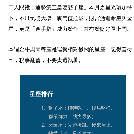
干人眼鏡；運勢第三當屬雙子座。本月之星光環加持
下，不只氣場大增、戰鬥值拉滿，財宮湧進命星與金
星，更是「金手指」威力發作，常有發財好運上門。
本週金牛與天秤座是運勢相對鬱悶的星座，記得善待
己，糗事翻篇，不要太過執著。
星座排行
獅子座：扭轉乾坤、後盾堅強、
群策群力（助力最多）
天蠍座：先蹲後跳、後來居上、
轉型成功（反差最大）