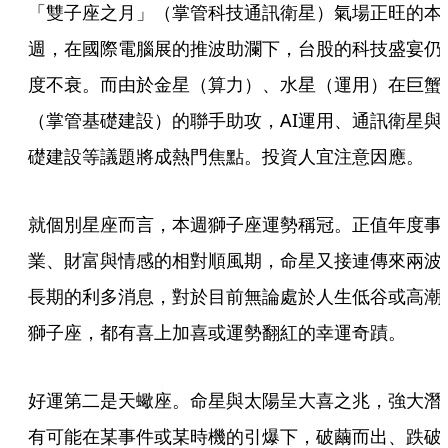
「雙子座之月」（掌管科技通訊衛星）氣場正旺的本
週，在國際電腦展的推波助瀾下，台股的科技盛宴仍
度不衰。而由於金星（算力）、水星（運用）在巨蟹
（掌管基礎建設）的聯手助攻，AI運用、通訊衛星與
礎建設等議題將成熱門焦點。投資人宜注意因應。
就個別星座而言，本週獅子座運勢稱冠。正值年度事
業、財富與情感的相對順風期，命星又接連傳來兩波
長期的利多消息，對於目前無論處於人生低谷或高潮
獅子座，都有喜上加喜或運勢翻紅的幸運奇蹟。
好運第二是天蠍座。命星與太陽呈大喜之兆，強大潛
有可能在某事件或某時機的引爆下，破繭而出、跌破