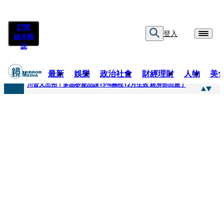
訂閱
登入
紙本雜
誌
最新
娛樂
政治社會
財經理財
人物
美
快訊
川普又出招！多晶矽產品課15%關稅12月生效 經濟部回應了
快訊
超速肇事停工一年首度受訪 廣末涼子被次子點醒！哽咽吐露：不再偽裝完美
快訊
真相一把抓／蕭敬騰 A-Lin同框有一腿 彭佳慧聞腋女青年