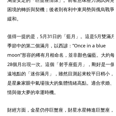
渴望安定的「巨蟹座情懷」。前者意味壓力測試與克
困境的轉折與契機；後者則有利中東局勢與俄烏戰爭
緩和。
值得一提的是，5月31日的「藍月」。這是5月雙滿月
季節中的第二個滿月，以西諺：”Once in a blue 
moon”形容的稀有月相命名，並非顏色偏藍。大約每
28個月出現一次。這個「射手座藍月」，剛好是一個
遠地點的「迷你滿月」，雖然目測起來較平日稍小，
是星象家眼中氣場強大的集體情緒高點。適合求婚、
情與做大夢的幸運時機。
財經方面，金星仍停巨蟹座，財星水星轉進巨蟹座，