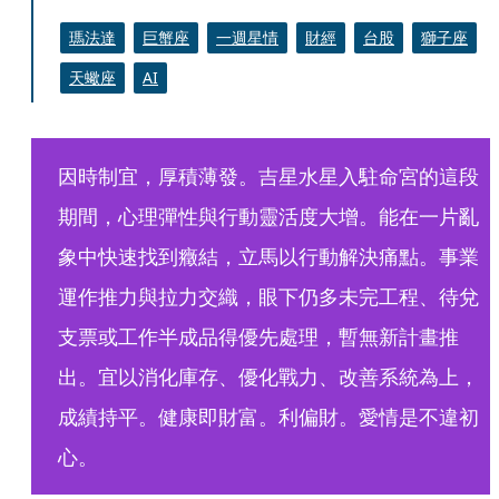
瑪法達
巨蟹座
一週星情
財經
台股
獅子座
天蠍座
AI
因時制宜，厚積薄發。吉星水星入駐命宮的這段
期間，心理彈性與行動靈活度大增。能在一片亂
象中快速找到癥結，立馬以行動解決痛點。事業
運作推力與拉力交織，眼下仍多未完工程、待兌
支票或工作半成品得優先處理，暫無新計畫推
出。宜以消化庫存、優化戰力、改善系統為上，
成績持平。健康即財富。利偏財。愛情是不違初
心。