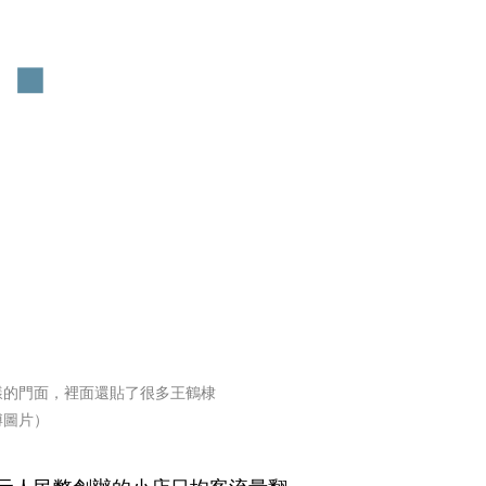
樣的門面，裡面還貼了很多王鶴棣
博圖片）