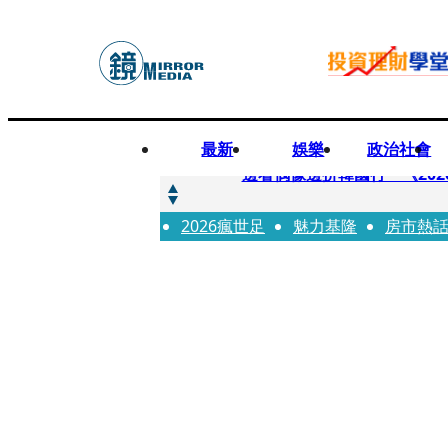
最新
娛樂
政治社會
快訊
邊看偶像邊拚韓國行 《2026
2026瘋世足
快訊
魅力基隆
房市熱
代誌大條火急跳船？ 宏碁派
快訊
一句「請回去坐好」 特教生