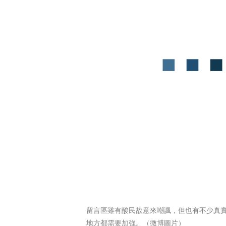
留言區雖有酸民故意來嘲諷，但也有不少真
地方都需要加強。（微博圖片）