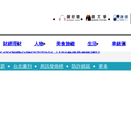
財經理財
人物
美食旅遊
生活
車錶酒
 SBS歌謠大戰SUMMER》TVBS直播祭追星福利
話題
台北畫刊
房訊發燒榜
防詐鏡區
更多
任李文詳接掌兆基屋管2天就喊撤出！
持斷掃把戳女代課老師眼睛大失血近失明