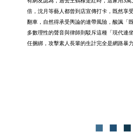
有網友認為，過去王鶴棣走紅時，這家用3萬
倍，沈月等藝人都曾到店宣傳打卡，既然享
翻車，自然得承受輿論的連帶風險，酸諷「
多數理性的聲音與律師則駁斥這種「現代連
任捆綁，攻擊素人長輩的生計完全是網路暴