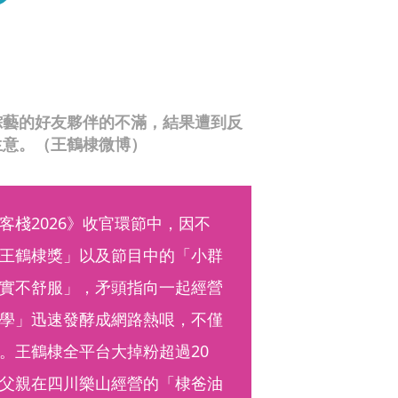
綜藝的好友夥伴的不滿，結果遭到反
生意。（王鶴棣微博）
棧2026》收官環節中，因不
王鶴棣獎」以及節目中的「小群
實不舒服」，矛頭指向一起經營
學」迅速發酵成網路熱哏，不僅
。王鶴棣全平台大掉粉超過20
父親在四川樂山經營的「棣爸油