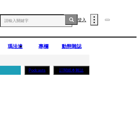
登入
瑪法達
專欄
動態雜誌
訂閱紙本雜誌
Podcasts