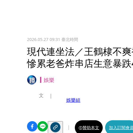
2026.05.27 09:31
臺北時間
現代連坐法／王鶴棣不爽
慘累老爸炸串店生意暴跌
娛樂
文
娛樂組
贊助本文
加入訂閱會