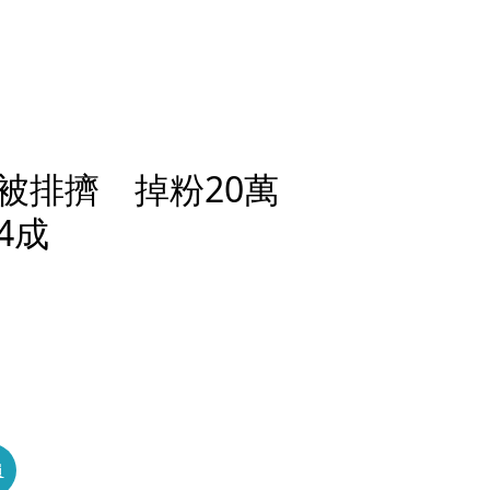
被排擠 掉粉20萬
4成
員