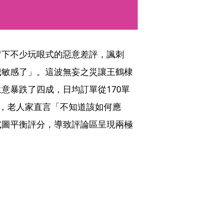
留下不少玩哏式的惡意差評，諷刺
我敏感了」。這波無妄之災讓王鶴棣
意暴跌了四成，日均訂單從170單
擊，老人家直言「不知道該如何應
試圖平衡評分，導致評論區呈現兩極