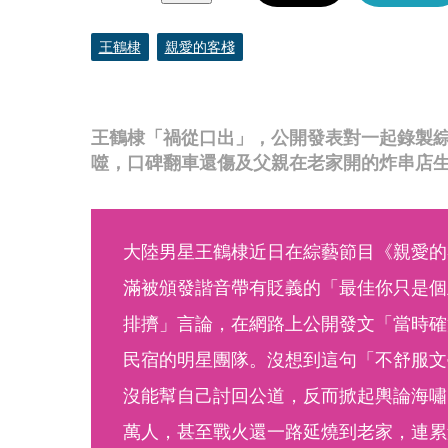
王鶴棣
親愛的客棧
王鶴棣「禍從口出」，公開發表對一起錄製
噬，口碑翻車還傷及父親在老家開的炸串店
大陸男星王鶴棣近日在綜藝節目《親愛的客
滿被頒發諧音帶有貶義的「最佳你只是個
排擠」言論，在網路上公開發文「當時確
民宿的明星團隊。沒想到這句「不舒服文
沒能幫自己討回公道，反而掀起輿論海嘯
萬人，甚至戰火還一路延燒到老家，連累