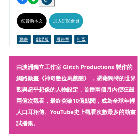
贊助本文
加入訂閱會員
動畫
劇場版
最終章
社畜
由澳洲獨立工作室 Glitch Productions 製作的
網路動畫《神奇數位馬戲團》 ，憑藉獨特的世界
觀與超乎想像的人物設定，首播兩個月內便狂飆
兩億次觀看，最終突破10億點閱，成為全球年輕
人口耳相傳、YouTube史上觀看次數最多的動畫
試播集。