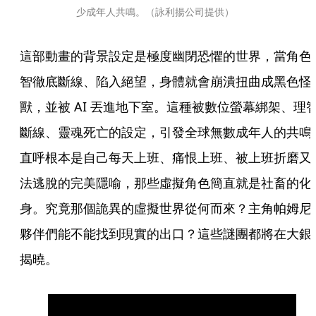
少成年人共鳴。（詠利揚公司提供）
這部動畫的背景設定是極度幽閉恐懼的世界，當角色
智徹底斷線、陷入絕望，身體就會崩潰扭曲成黑色怪
獸，並被 AI 丟進地下室。這種被數位螢幕綁架、理
斷線、靈魂死亡的設定，引發全球無數成年人的共鳴
直呼根本是自己每天上班、痛恨上班、被上班折磨又
法逃脫的完美隱喻，那些虛擬角色簡直就是社畜的化
身。究竟那個詭異的虛擬世界從何而來？主角帕姆尼
夥伴們能不能找到現實的出口？這些謎團都將在大銀
揭曉。