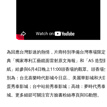
為回應台灣影迷的熱情，片商特別準備台灣專場限定
典「獨家專利工藝鏡面雷射原文海報」和「A5 造型
紙」給參與6月4日晚上11:00頭香場的觀眾。頭香場
別為：台北喜樂時代影城今日店.、美麗華影城和大巨
蛋秀泰影城；台中站前秀泰影城；高雄：夢時代秀泰
城。更多細節可關注官方臉書粉絲專頁與IG動態。