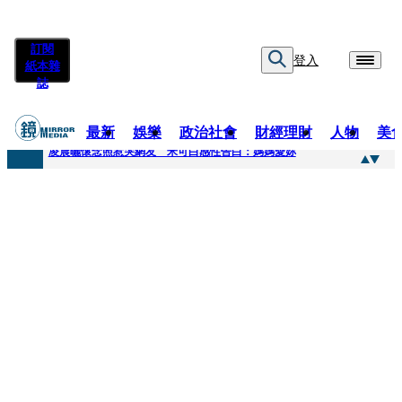
訂閱
登入
紙本雜
誌
最新
娛樂
政治社會
財經理財
人物
美
快訊
凌晨曬懷念照惹哭網友 米可白感性告白：媽媽愛妳
快訊
酸民質疑民進黨「是不是有她裸照？」 黃智賢3點回嗆獲網友讚爆
快訊
姜厚任「老牛找到嫩草」再談小24歲女友 揭七世情緣駁拐坑、暈船破財