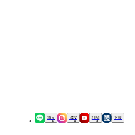
加入
追蹤
訂閱
下載