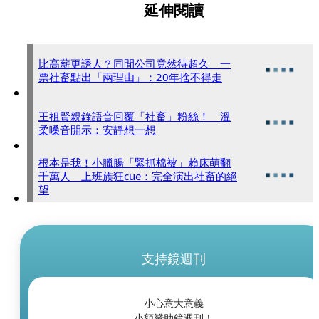
延伸閱讀
比高薪更誘人？同間公司竟然待超久 一
票社畜點出「兩理由」：20年捨不得走
王祖賢親錄語音回覆「社畜」粉絲！ 溫
柔嗓音開示：安靜想一想
根本是我！小臘腸「緊抓棉被」賴床萌翻
千萬人 上班族狂cue：完全演出社畜的絕
望
支持鏡週刊
小心意大意義
小額贊助鏡週刊！