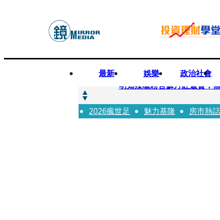
最新
娛樂
政治社會
快訊
明知辣椒粉含蘇丹紅還賣！無
2026瘋世足
快訊
魅力基隆
房市熱
「無可替代的夥伴離開了我」
快訊
又見醫療暴力！耕莘醫院病