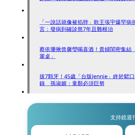
「一說話就像被掐脖」歌王張宇爆罕病折磨
言：發病到確診熬7年且難根治
蔡依珊揪曾馨瑩喝喜酒！貴婦閨密集結 
輩桌」
拔7顆牙！45歲「台版Jennie」終於鬆
錄 孫淑媚：童顏必須巨努
支持鏡週