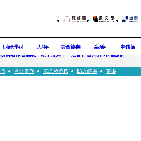
財經理財
人物
美食旅遊
生活
車錶酒
良業者撈百萬喊「吃了沒差」 法官打臉判6月不准緩刑
話題
台北畫刊
房訊發燒榜
防詐鏡區
更多
…張韶涵細數10年時光 悲慟告別：無法相信真的發生了
患失控毆人 院方揭他早是「黑名單」堅決提告