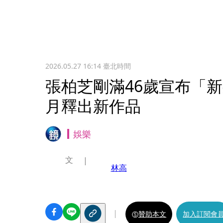
2026.05.27 16:14
臺北時間
張柏芝剛滿46歲宣布「
月釋出新作品
娛樂
文
林高
贊助本文
加入訂閱會