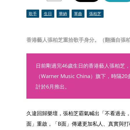
歌手
生日
華納
單曲
張柏芝
香港藝人張柏芝重拾歌手身分。（翻攝自張
日前剛過完46歲生日的香港藝人張柏芝
（Warner Music China）旗下，
計於6月推出。
久違回歸樂壇，張柏芝霸氣喊出「不看過去，
面」重啟，「B面」傳遞更加私人、真實與打