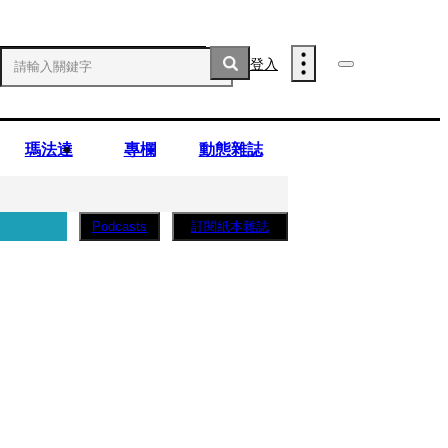
登入
瑪法達
專欄
動態雜誌
訂閱紙本雜誌
Podcasts