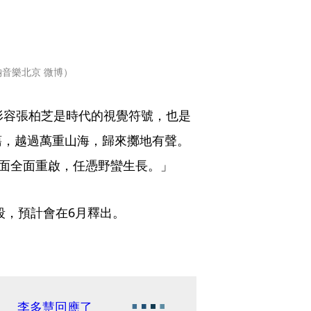
音樂北京 微博）
形容張柏芝是時代的視覺符號，也是
蕩，越過萬重山海，歸來擲地有聲。
面全面重啟，任憑野蠻生長。」
段，預計會在6月釋出。
」 李多慧回應了