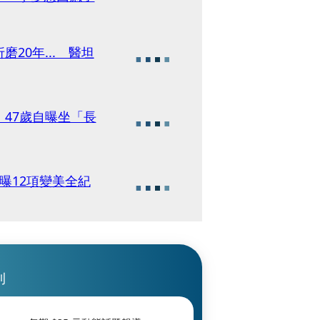
20年... 醫坦
47歲自曝坐「長
口曝12項變美全紀
刊