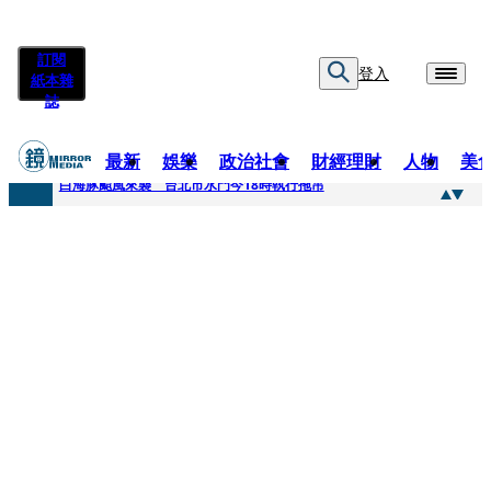
訂閱
登入
紙本雜
誌
最新
娛樂
政治社會
財經理財
人物
美
快訊
白海豚颱風來襲 台北市水門今18時執行拖吊
快訊
AKIRA台北唱到一半突收兒子告白「爸爸I LOVE YOU」 驚喜林志玲同步曝光父親節「披薩蛋糕」
快訊
獨家／TWICE Mina一進華山「天空秒變臉」！ONCE狂風暴雨死守 畫面曝光2.5萬人笑翻