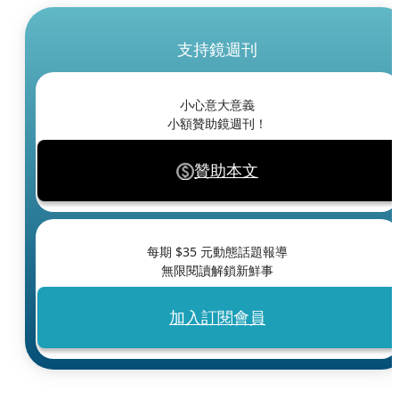
支持鏡週刊
小心意大意義
小額贊助鏡週刊！
贊助本文
每期 $
35
元動態話題報導
無限閱讀解鎖新鮮事
加入訂閱會員