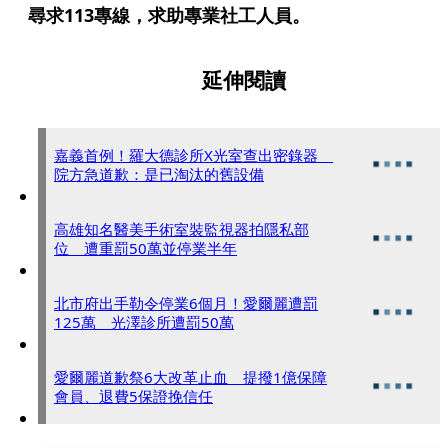
尋求113專線，求助專業社工人員。
延伸閱讀
嘉義首例！羅大德診所X光室查出密錄器
院方急道歉：是已淘汰的舊設備
高雄知名醫美手術室裝監視器拍隱私部
位 遭重罰50萬並停業半年
北市府出手勒令停業6個月！愛爾麗遭罰
125萬 光澤診所遭罰50萬
愛爾麗道歉祭6大改革止血 提撥1億保障
會員、退費5保證挽信任