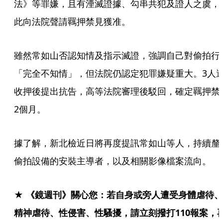
法》等罪嫌，且有湮滅證據、勾串共犯及證人之虞，
此向法院聲請羈押禁見獲准。
雖然常如山否認知情及指示滅證，強調自己對偷拍行
「完全不知情」，但法院仍認定犯罪嫌疑重大。3人
收押後提出抗告，高等法院審理後駁回，確定羈押禁
2個月。
據了解，新北檢近日將再度提訊常如山等人，持續釐
偷拍設備的安裝主導者，以及相關影像檔案流向。
★ 《鏡週刊》關心您：若自身或旁人遭受身體虐待、
精神虐待、性侵害、性騷擾，請立刻撥打110報案，