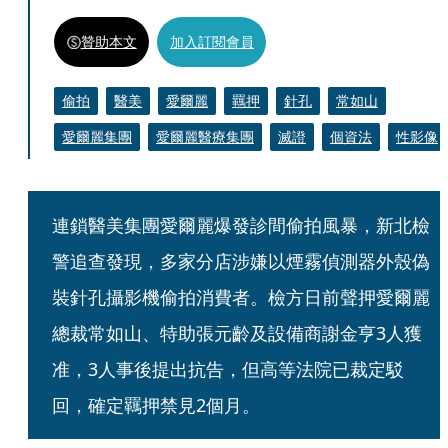
贊助本文
加入訂閱會員
偷拍
醫美
愛爾麗
羈押
針孔
常如山
愛爾麗集團
愛爾麗醫療集團
滅證
個資法
性影像
連鎖醫美集團愛爾麗爆發診間偷拍風暴，新北檢
警追查發現，多家分店涉嫌以煙霧偵測器外殼偽
裝針孔攝影機偷拍消費者。檢方日前聲押愛爾麗
總裁常如山、特助張元齡及設備商謝金亨3人獲
准，3人事後提出抗告，但高等法院已裁定駁
回，確定羈押禁見2個月。