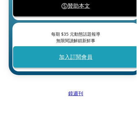
贊助本文
每期 $
35
元動態話題報導
無限閱讀解鎖新鮮事
加入訂閱會員
鏡週刊