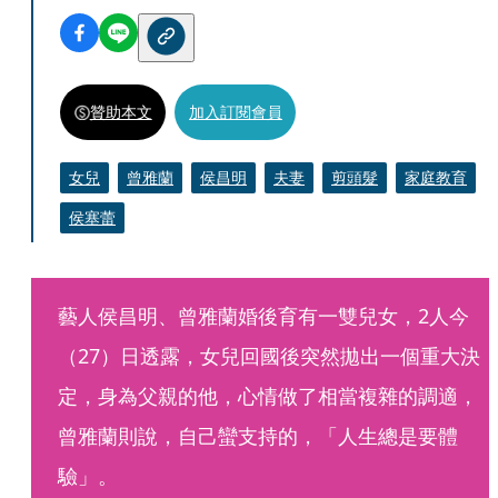
贊助本文
加入訂閱會員
女兒
曾雅蘭
侯昌明
夫妻
剪頭髮
家庭教育
侯塞蕾
藝人侯昌明、曾雅蘭婚後育有一雙兒女，2人今
（27）日透露，女兒回國後突然拋出一個重大決
定，身為父親的他，心情做了相當複雜的調適，
曾雅蘭則說，自己蠻支持的，「人生總是要體
驗」。