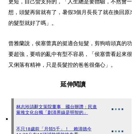
更短，自己蠻支持的，「人生總是要體驗，不然會一
想，頭髮再留就有了，暑假3個月長長了就在換回原
的髮型就好了嗎」。
曾雅蘭說，侯塞蕾真的挺適合短髮，剪狗啃頭真的功
要超強，要啃的亂中有型不容易，「侯塞蕾看起來很
又俐落有精神，只是長髮控的爸爸很傷心」。
延伸閱讀
林志玲請辭文策院董事 國台辦讚：民進
黨推文化台獨「劃清界線是明智的」
不只18歲前「月領5千」！ 賴清德今