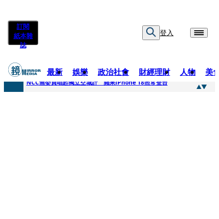
訂閱
登入
紙本雜
誌
最新
娛樂
政治社會
財經理財
人物
美
快訊
NCC無委員唱起獨立空城計 蘋果iPhone 18照常登台
快訊
六強片齊聚桃影 小薰《祖先鬼》回桃影娘家 《長安的荔枝》桃影加映一票難求
快訊
8年磨一劍 陳法拉自編自導《Bloodline》進軍多倫多 柯林法洛姊弟相挺