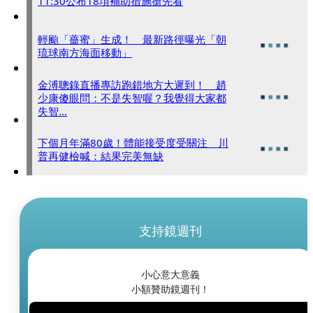
11:30公布18項補助措施搶先看
輕颱「薔蜜」生成！ 最新路徑曝光「朝
琉球南方海面移動」
金溥聰錄直播專訪跑錯地方大遲到！ 趙
少康傻眼問：不是失智喔？我覺得大家都
失智…
下個月年滿80歲！體能接受度受關注 川
普再健檢喊：結果完美無缺
支持鏡週刊
小心意大意義
小額贊助鏡週刊！