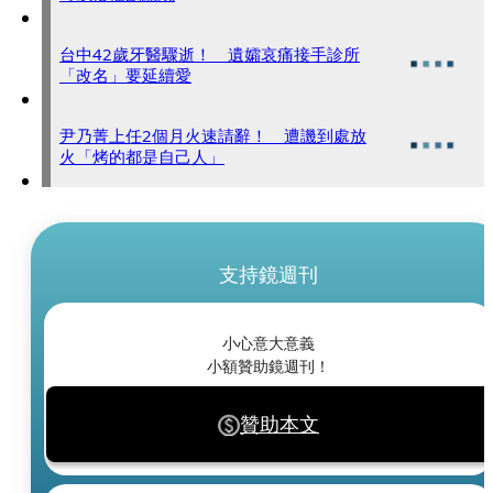
台中42歲牙醫驟逝！ 遺孀哀痛接手診所
「改名」要延續愛
尹乃菁上任2個月火速請辭！ 遭譏到處放
火「烤的都是自己人」
支持鏡週刊
小心意大意義
小額贊助鏡週刊！
贊助本文