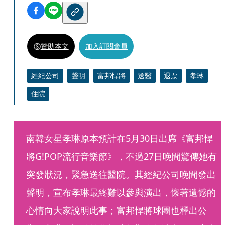
贊助本文
加入訂閱會員
經紀公司
聲明
富邦悍將
送醫
退票
孝琳
住院
南韓女星孝琳原本預計在5月30日出席《富邦悍
將G!POP流行音樂節》，不過27日晚間驚傳她有
突發狀況，緊急送往醫院。其經紀公司晚間發出
聲明，宣布孝琳最終難以參與演出，懷著遺憾的
心情向大家說明此事；富邦悍將球團也釋出公