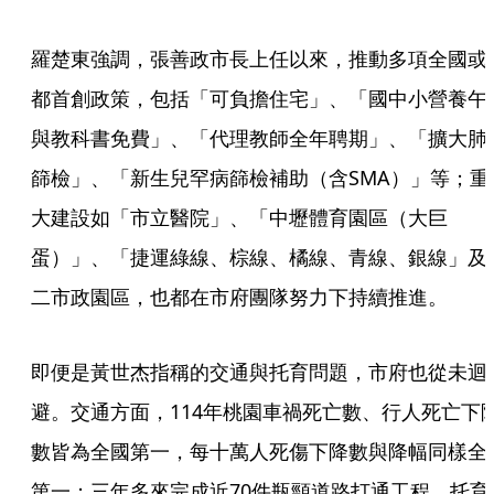
羅楚東強調，張善政市長上任以來，推動多項全國或
都首創政策，包括「可負擔住宅」、「國中小營養午
與教科書免費」、「代理教師全年聘期」、「擴大肺
篩檢」、「新生兒罕病篩檢補助（含SMA）」等；重
大建設如「市立醫院」、「中壢體育園區（大巨
蛋）」、「捷運綠線、棕線、橘線、青線、銀線」及
二市政園區，也都在市府團隊努力下持續推進。
即便是黃世杰指稱的交通與托育問題，市府也從未迴
避。交通方面，114年桃園車禍死亡數、行人死亡下
數皆為全國第一，每十萬人死傷下降數與降幅同樣全
第一；三年多來完成近70件瓶頸道路打通工程。托育