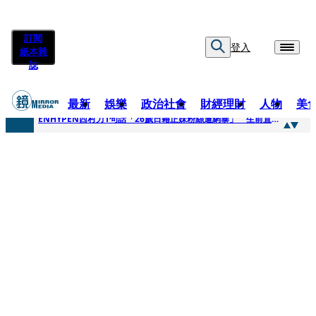
訂閱
登入
紙本雜
誌
最新
娛樂
政治社會
財經理財
人物
美
快訊
ENHYPEN西村力1句話「26歲日籍正妹粉絲遭網暴」 生前直播震撼畫面全網瘋傳！警方證實死訊
快訊
捨量保價奏效！華邦電DRAM價翻倍 五成產能已綁長約
快訊
台糖遭羅織入罪 黃智賢批掩護中聯政客、政黨「台灣之恥」