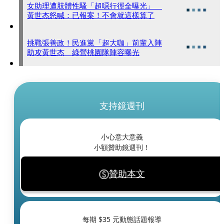
女助理遭肢體性騷「超噁行徑全曝光」
黃世杰怒喊：已報案！不會就這樣算了
挑戰張善政！民進黨「超大咖」前輩入陣
助攻黃世杰 綠營桃園隊陣容曝光
支持鏡週刊
小心意大意義
小額贊助鏡週刊！
贊助本文
每期 $
35
元動態話題報導