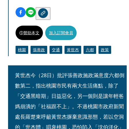
贊助本文
加入訂閱會員
桃園
張善政
交通
黃世杰
六都
政策
黃世杰今（28日）批評張善政施政滿意度六都倒
數第二，指出桃園市民有兩大生活痛點，除了
「交通黑暗期」日益惡化，另一個則是讓年輕爸
媽崩潰的「社福跟不上」。不過桃園市政府新聞
處長羅楚東呼籲黃世杰摒棄意識形態，若以空洞
的「世杰體」唱衰桃園，恐怕陷入「沈伯洋化」