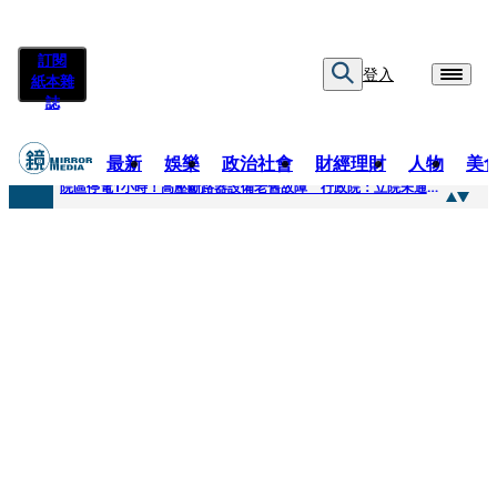
訂閱
登入
紙本雜
誌
最新
娛樂
政治社會
財經理財
人物
美
快訊
院區停電1小時！高壓斷路器設備老舊故障 行政院：立院未通過預算
快訊
慈濟採購疫苗被騙10億為何不提告？ 高嘉瑜籲完整揭露真相
快訊
姜厚仁小24歲女友「臺大超狂學歷」遭疑 3碩1博論文全無資料