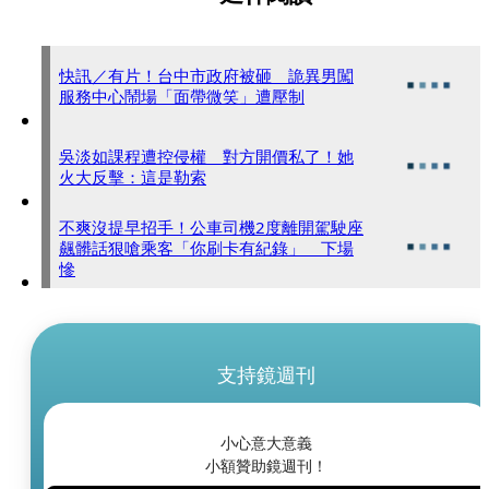
快訊／有片！台中市政府被砸 詭異男闖
服務中心鬧場「面帶微笑」遭壓制
吳淡如課程遭控侵權 對方開價私了！她
火大反擊：這是勒索
不爽沒提早招手！公車司機2度離開駕駛座
飆髒話狠嗆乘客「你刷卡有紀錄」 下場
慘
支持鏡週刊
小心意大意義
小額贊助鏡週刊！