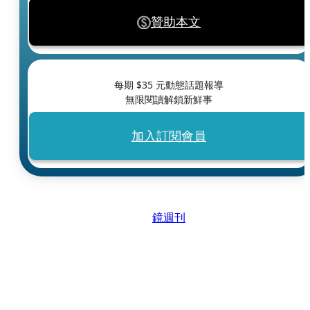
贊助本文
每期 $
35
元動態話題報導
無限閱讀解鎖新鮮事
加入訂閱會員
鏡週刊