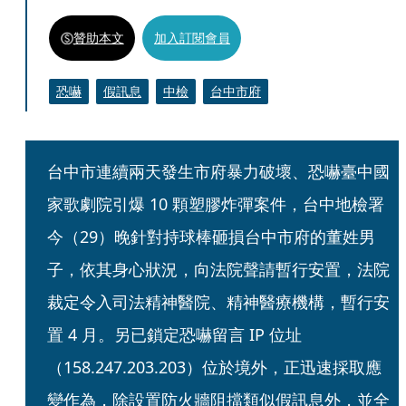
贊助本文
加入訂閱會員
恐嚇
假訊息
中檢
台中市府
台中市連續兩天發生市府暴力破壞、恐嚇臺中國
家歌劇院引爆 10 顆塑膠炸彈案件，台中地檢署
今（29）晚針對持球棒砸損台中市府的董姓男
子，依其身心狀況，向法院聲請暫行安置，法院
裁定令入司法精神醫院、精神醫療機構，暫行安
置 4 月。另已鎖定恐嚇留言 IP 位址
（158.247.203.203）位於境外，正迅速採取應
變作為，除設置防火牆阻擋類似假訊息外，並全