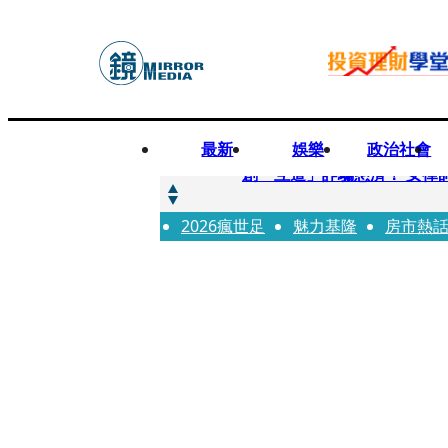
最新
娛樂
政治社會
快訊
創「互道」詐騙慈濟！ 女律
2026瘋世足
快訊
魅力基隆
房市熱
前時力黨魁表態「反對刪公
快訊
六強片齊聚桃影 小薰《祖