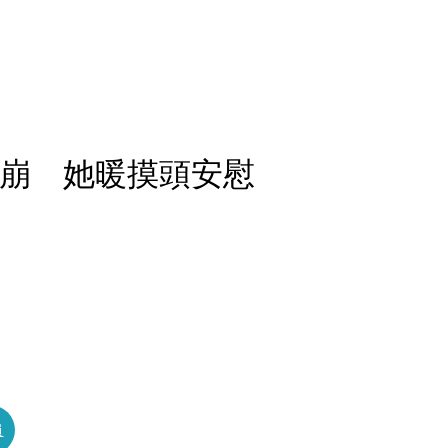
場淚崩 她暖摸頭安慰
員