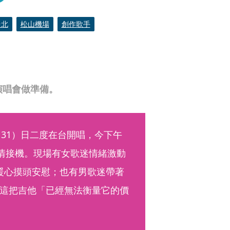
台北
松山機場
創作歌手
末演唱會做準備。
後（31）日二度在台開唱，今下午
熱情接機。現場有女歌迷情緒激動
還暖心摸頭安慰；也有男歌迷帶著
這把吉他「已經無法衡量它的價