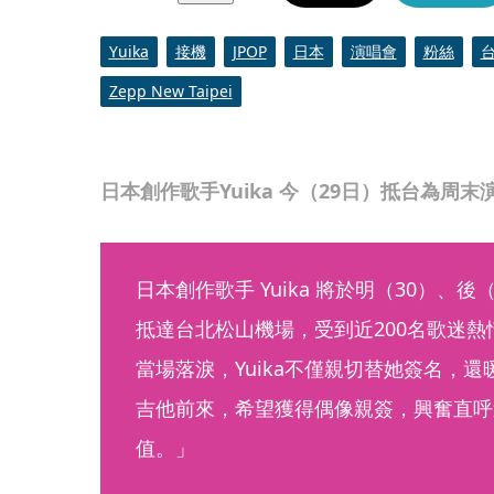
Yuika
接機
JPOP
日本
演唱會
粉絲
Zepp New Taipei
日本創作歌手Yuika 今（29日）抵台為周
日本創作歌手 Yuika 將於明（30）、
抵達台北松山機場，受到近200名歌迷
當場落淚，Yuika不僅親切替她簽名，
吉他前來，希望獲得偶像親簽，興奮直呼
值。」