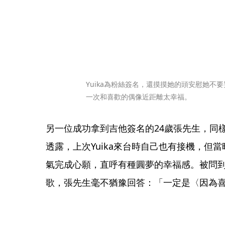
Yuika為粉絲簽名，還摸摸她的頭安慰她不
一次和喜歡的偶像近距離太幸福。
另一位成功拿到吉他簽名的24歲張先生，同樣
透露，上次Yuika來台時自己也有接機，但
氣完成心願，直呼有種圓夢的幸福感。被問到如
歌，張先生毫不猶豫回答：「一定是〈因為