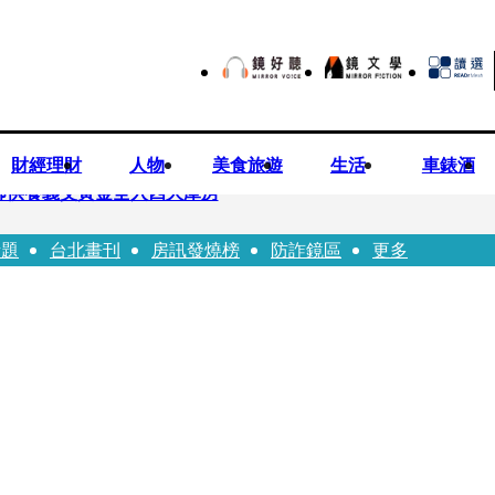
財經理財
人物
美食旅遊
生活
車錶酒
師供養義父黃金全入四大庫房
話題
台北畫刊
房訊發燒榜
防詐鏡區
更多
視預算」 盼在野三思：改凍結處理受質疑項目
先鬼》回桃影娘家 《長安的荔枝》桃影加映一票難求