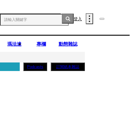
登入
瑪法達
專欄
動態雜誌
訂閱紙本雜誌
Podcasts