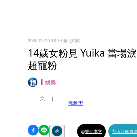
2026.05.29 18:34
臺北時間
14歲女粉見 Yuika 當
超寵粉
娛樂
文
溫雅雯
贊助本文
加入訂閱會