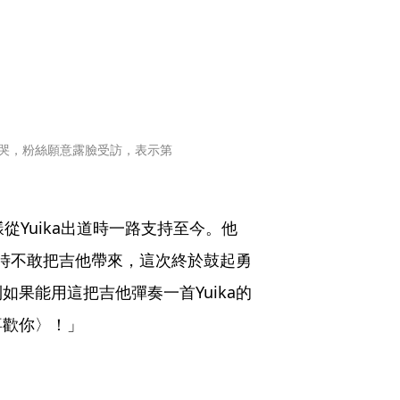
要哭，粉絲願意露臉受訪，表示第
從Yuika出道時一路支持至今。他
當時不敢把吉他帶來，這次終於鼓起勇
果能用這把吉他彈奏一首Yuika的
喜歡你〉！」