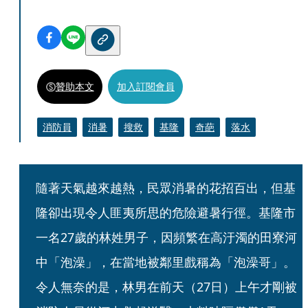
贊助本文
加入訂閱會員
消防員
消暑
搜救
基隆
奇葩
落水
隨著天氣越來越熱，民眾消暑的花招百出，但基
隆卻出現令人匪夷所思的危險避暑行徑。基隆市
一名27歲的林姓男子，因頻繁在高汙濁的田寮河
中「泡澡」，在當地被鄰里戲稱為「泡澡哥」。
令人無奈的是，林男在前天（27日）上午才剛被