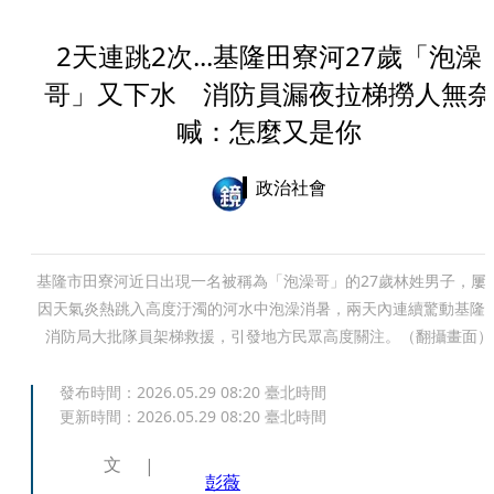
2天連跳2次...基隆田寮河27歲「泡澡
哥」又下水 消防員漏夜拉梯撈人無奈
喊：怎麼又是你
政治社會
基隆市田寮河近日出現一名被稱為「泡澡哥」的27歲林姓男子，屢
因天氣炎熱跳入高度汙濁的河水中泡澡消暑，兩天內連續驚動基隆
消防局大批隊員架梯救援，引發地方民眾高度關注。（翻攝畫面）
發布時間：
2026.05.29 08:20
臺北時間
更新時間：
2026.05.29 08:20
臺北時間
文
彭薇