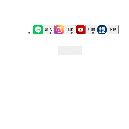
加入
追蹤
訂閱
下載
最新文章