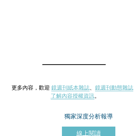
更多內容，歡迎
鏡週刊紙本雜誌
、
鏡週刊動態雜誌
了解內容授權資訊
。
獨家深度分析報導
線上閱讀