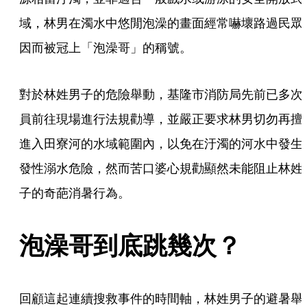
域，林男在濁水中悠閒泡澡的畫面經常嚇壞路過民眾
因而被冠上「泡澡哥」的稱號。
對於林姓男子的危險舉動，基隆市消防局先前已多次
員前往現場進行法規勸導，並嚴正要求林男切勿再擅
進入田寮河的水域範圍內，以免在汙濁的河水中發生
發性溺水危險，然而苦口婆心規勸顯然未能阻止林姓
子的奇葩消暑行為。
泡澡哥到底跳幾次？
回顧這起連續搜救事件的時間軸，林姓男子的避暑舉