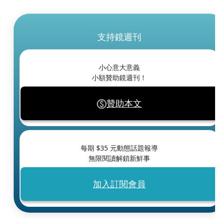
支持鏡週刊
小心意大意義
小額贊助鏡週刊！
贊助本文
每期 $
35
元動態話題報導
無限閱讀解鎖新鮮事
加入訂閱會員