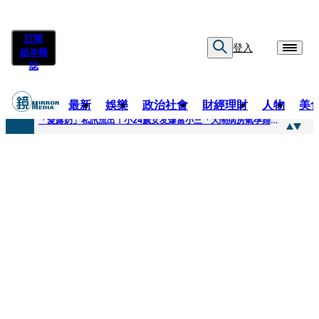
訂閱
登入
紙本雜
誌
最新
娛樂
政治社會
財經理財
人物
美
快訊
「愛露奶」私訊流出！小24歲女友爆當小三「大鬧病房氣孕婦」 姜厚任不忍回應了
快訊
台玻夫人稱長子抑鬱輕生 兒媳譚以欣：若愛只在完全順從才給予，就不是無條件的愛
快訊
廖峻中風前妻「父親節餵飯照顧」 兒曬溫馨背影感慨：不計前嫌的真愛