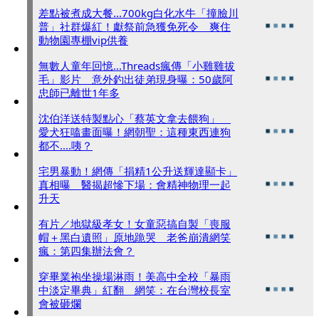
差點被煮成大餐...700kg白化水牛「撞臉川
普」社群爆紅！獻祭前急獲免死令 爽住
動物園專棚vip供養
無數人童年回憶...Threads瘋傳「小雞雞拔
毛」影片 意外釣出徒弟現身曝：50歲阿
忠師已離世1年多
沈伯洋送特製點心「蔡英文拿去餵狗」
愛犬狂嗑畫面曝！網朝聖：這種東西連狗
都不....咦？
宅男暴動！網傳「捐精1公升送輝達顯卡」
真相曝 醫揭超慘下場：會精神物理一起
升天
有片／地獄級孝女！女童惡搞自製「喪服
帽＋黑白遺照」原地跪哭 老爸崩潰網笑
瘋：第四集辦法會？
穿畢業袍坐操場淋雨！美高中全校「暴雨
中淡定畢典」紅翻 網笑：在台灣校長室
會被砸爛