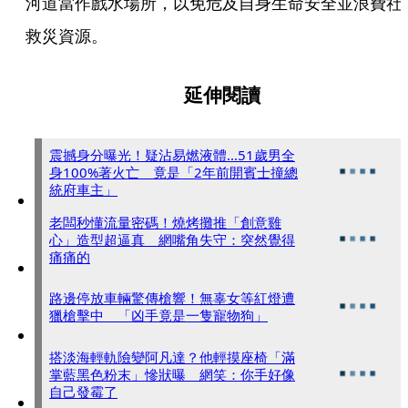
河道當作戲水場所，以免危及自身生命安全並浪費社
救災資源。
延伸閱讀
震撼身分曝光！疑沾易燃液體...51歲男全
身100%著火亡 竟是「2年前開賓士撞總
統府車主」
老闆秒懂流量密碼！燒烤攤推「創意雞
心」造型超逼真 網嘴角失守：突然覺得
痛痛的
路邊停放車輛驚傳槍響！無辜女等紅燈遭
獵槍擊中 「凶手竟是一隻寵物狗」
搭淡海輕軌險變阿凡達？他輕摸座椅「滿
掌藍黑色粉末」慘狀曝 網笑：你手好像
自己發霉了