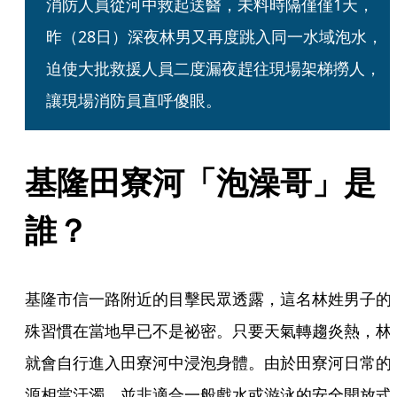
消防人員從河中救起送醫，未料時隔僅僅1天，
昨（28日）深夜林男又再度跳入同一水域泡水，
迫使大批救援人員二度漏夜趕往現場架梯撈人，
讓現場消防員直呼傻眼。
基隆田寮河「泡澡哥」是
誰？
基隆市信一路附近的目擊民眾透露，這名林姓男子的
殊習慣在當地早已不是祕密。只要天氣轉趨炎熱，林
就會自行進入田寮河中浸泡身體。由於田寮河日常的
源相當汙濁，並非適合一般戲水或游泳的安全開放式