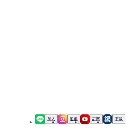
加入
追蹤
訂閱
下載