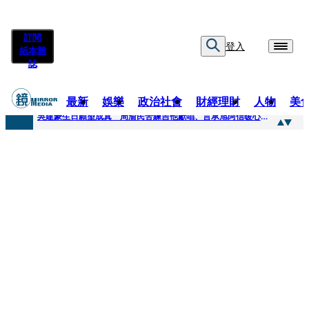
訂閱
登入
紙本雜
誌
最新
娛樂
政治社會
財經理財
人物
美
快訊
吳建豪生日願望成真 周渝民苦練吉他獻唱、言承旭阿信暖心祝福
快訊
42歲情色片女星宣布閃嫁「前職棒投手」！ 她甜讚老公「投球速度快」：擄獲我的心
快訊
WEST.一日宣布2人結婚 濱田崇裕、重岡大毅同日報喜 7人團已有4人結婚