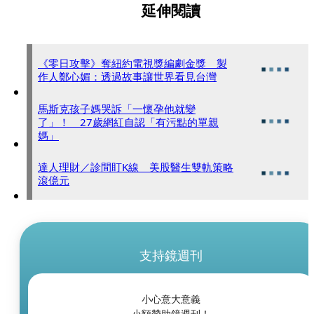
延伸閱讀
《零日攻擊》奪紐約電視獎編劇金獎 製
作人鄭心媚：透過故事讓世界看見台灣
馬斯克孩子媽哭訴「一懷孕他就變
了」！ 27歲網紅自認「有污點的單親
媽」
達人理財／診間盯K線 美股醫生雙軌策略
滾億元
支持鏡週刊
小心意大意義
小額贊助鏡週刊！