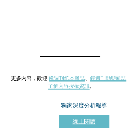
更多內容，歡迎
鏡週刊紙本雜誌
、
鏡週刊動態雜誌
了解內容授權資訊
。
獨家深度分析報導
線上閱讀