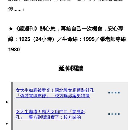
傻……」
★《鏡週刊》關心您，再給自己一次機會，安心專
線：1925（24小時）／生命線：1995／張老師專線
1980
延伸閱讀
女大生如廁被看光！國北教女廁遭裝針孔
「偽裝電線壓條」 校方曝涉案男特徵
女大生嚇壞！輔大女廁門口「驚見針
孔」 警方到場證實了：校方裝的