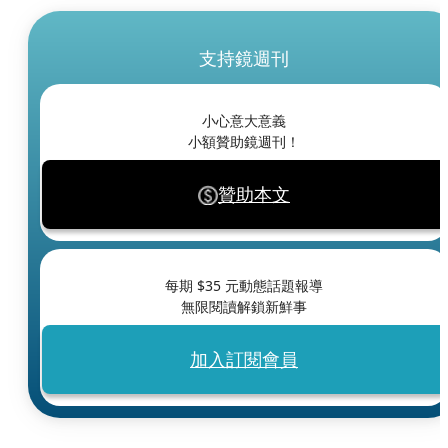
支持鏡週刊
小心意大意義
小額贊助鏡週刊！
贊助本文
每期 $
35
元動態話題報導
無限閱讀解鎖新鮮事
加入訂閱會員