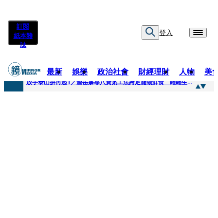
訂閱
登入
紙本雜
誌
最新
娛樂
政治社會
財經理財
人物
美
快訊
放手泰山拚再起1／詹岳霖靠八寶粥工法跨足寵物鮮食 罐罐生產前先請「叼嘴王后」試吃
快訊
泰國男偶像離奇墜河亡...「背20公斤水泥」單車仍下落不明 媽痛揭生前1計畫：不可能輕生
快訊
當街激吻阿翔「演藝工作慘歸零」 謝忻認：當年咎由自取