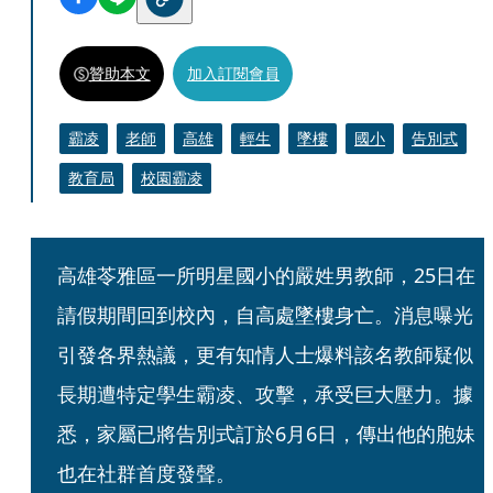
贊助本文
加入訂閱會員
霸凌
老師
高雄
輕生
墜樓
國小
告別式
教育局
校園霸凌
高雄苓雅區一所明星國小的嚴姓男教師，25日在
請假期間回到校內，自高處墜樓身亡。消息曝光
引發各界熱議，更有知情人士爆料該名教師疑似
長期遭特定學生霸凌、攻擊，承受巨大壓力。據
悉，家屬已將告別式訂於6月6日，傳出他的胞妹
也在社群首度發聲。