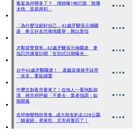
毒駕為何變多了？ 律師曝1物氾濫「散播
太快、容易再犯」
「為什麼沒顧好自己」42歲牙醫張元瀚驟
逝 拳王好友悲痛憶暖舉：難以置信
才剛當雙寶爸…42歲牙醫張元翰驟逝 妻
強忍悲痛發訃聞「告別式日期曝光」
台中42歲牙醫驟逝！ 遺孀哀痛接手診所
「改名」要延續愛
中壢文創夜市要來了！在地人一看地點崩
潰 桃市府呼籲「不要去」業者強調：如
期開幕
吉祥物變熱炒美食…成大校友釣走228公園
「鱷雀鱔」煮來吃 北市府要罰了！